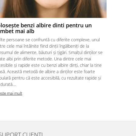
losește benzi albire dinti pentru un
Alege ben
mbet mai alb
Alegerea ben
lte persoane se confruntă cu diferite complexe, unul
de nivelul de
tre cele mai întâlnite fiind dinții îngălbeniți de la
cât sistemul 
sumul de alimente, băuturi și țigări. Smalțul dinților se
albirii va fi
te albi prin diferite metode. Una dintre cele mai
acum și îți d
esibile și rapide este cu benzi albire dinți, chiar la tine
se va potriv
să. Această metodă de albire a dinților este foarte
Dacă doriți s
ulară pentru că este accesibilă, cu rezultate rapide și
Citeste mai m
durată....
este mai mult
SUPORT CLIENTI