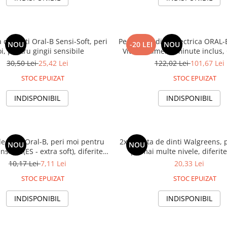
a de dinti Oral-B Sensi-Soft, peri
Periuta de dinti electrica ORAL
NOU
-20 LEI
NOU
i, pentru gingii sensibile
Vitality, timer 2 minute inclus
2D, 1 program, 1 capat, 
30,50 Lei
25,42 Lei
122,02 Lei
101,67 Lei
STOC EPUIZAT
STOC EPUIZAT
INDISPONIBIL
INDISPONIBIL
de dinti Oral-B, peri moi pentru
2x Periuta de dinti Walgreens, 
NOU
NOU
nsibile(ES - extra soft), diferite
pe mai multe nivele, diferite
culori
10,17 Lei
7,11 Lei
20,33 Lei
STOC EPUIZAT
STOC EPUIZAT
INDISPONIBIL
INDISPONIBIL