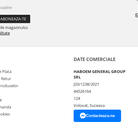
noastre
ile magazinului.
litate
DATE COMERCIALE
 Plata
HABOEM GENERAL GROUP
SRL
e Retur
J33/1238/2021
Produselor
44526164
124
e
Volovat, Suceava
omanda
ookies
Contacteaza-ne