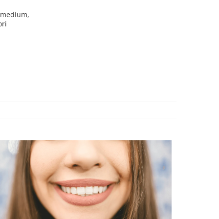
i medium,
ori