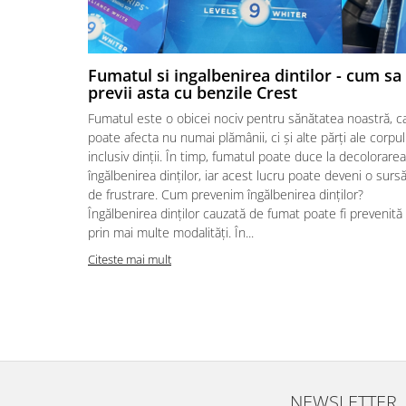
Fumatul si ingalbenirea dintilor - cum sa
previi asta cu benzile Crest
Fumatul este o obicei nociv pentru sănătatea noastră, c
poate afecta nu numai plămânii, ci și alte părți ale corpul
inclusiv dinții. În timp, fumatul poate duce la decolorarea
îngălbenirea dinților, iar acest lucru poate deveni o surs
de frustrare. Cum prevenim îngălbenirea dinților?
Îngălbenirea dinților cauzată de fumat poate fi prevenită
prin mai multe modalități. În...
Citeste mai mult
NEWSLETTER