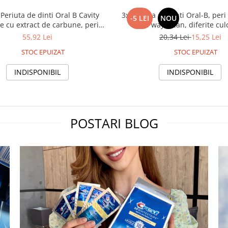
 Periuta de dinti Oral B Cavity
3x Periuta de dinti Oral-B, per
-5 LEI
NOU
e cu extract de carbune, peri
3 way clean, diferite cul
medii
55,92 Lei
20,34 Lei
15,25 Lei
STOC EPUIZAT
STOC EPUIZAT
INDISPONIBIL
INDISPONIBIL
POSTARI BLOG