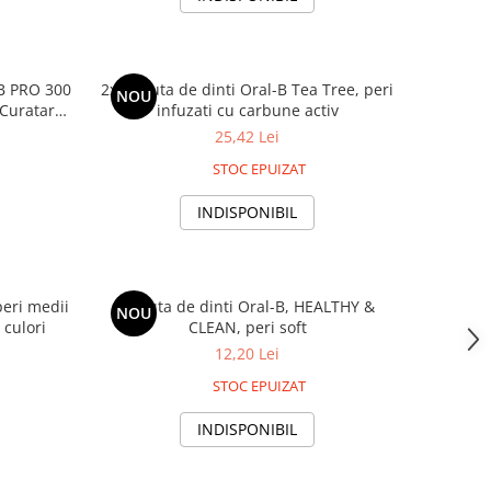
-B PRO 300
2x Periuta de dinti Oral-B Tea Tree, peri
NOU
, Curatare
infuzati cu carbune activ
alb
25,42 Lei
STOC EPUIZAT
INDISPONIBIL
peri medii
Periuta de dinti Oral-B, HEALTHY &
NOU
 culori
CLEAN, peri soft
12,20 Lei
STOC EPUIZAT
INDISPONIBIL