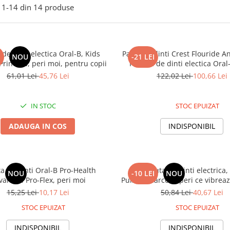
1-
14
din
14
produse
 de dinti electica Oral-B, Kids
Pasta de dinti Crest Flouride An
I
NOU
-21 LEI
Princess, peri moi, pentru copii
Periuta de dinti electica Oral
Disney's Frozen, aroma bub
61,01 Lei
45,76 Lei
122,02 Lei
100,66 Lei
pentru copii, 119g
IN STOC
STOC EPUIZAT
ADAUGA IN COS
INDISPONIBIL
ta de dinti Oral-B Pro-Health
2x Periuta de dinti electrica,
NOU
-10 LEI
NOU
vanced Pro-Flex, peri moi
Pulsar Charcoal, peri ce vibreaz
cu carbune activ, peri 
15,25 Lei
10,17 Lei
50,84 Lei
40,67 Lei
STOC EPUIZAT
STOC EPUIZAT
INDISPONIBIL
INDISPONIBIL