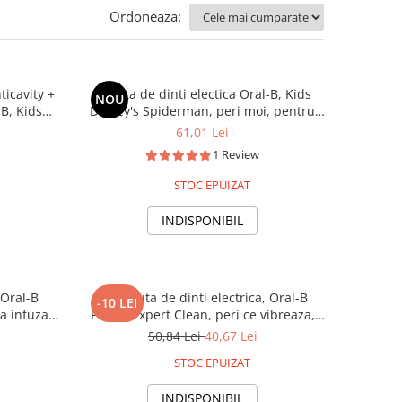
Ordoneaza:
ticavity +
Periuta de dinti electica Oral-B, Kids
NOU
-B, Kids
Disney's Spiderman, peri moi, pentru
blegum,
copii
61,01 Lei
1 Review
STOC EPUIZAT
INDISPONIBIL
 Oral-B
2x Periuta de dinti electrica, Oral-B
-10 LEI
a infuzati
Pulsar Expert Clean, peri ce vibreaza,
moi
peri moi
50,84 Lei
40,67 Lei
STOC EPUIZAT
INDISPONIBIL