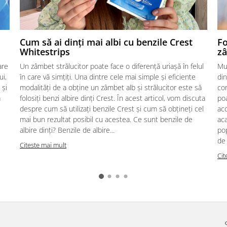
Cum să ai dinți mai albi cu benzile Crest
Fo
Whitestrips
zâ
are
Un zâmbet strălucitor poate face o diferență uriașă în felul
Mu
ui,
în care vă simțiți. Una dintre cele mai simple și eficiente
din
 și
modalități de a obține un zâmbet alb și strălucitor este să
con
ă
folosiți benzi albire dinți Crest. În acest articol, vom discuta
poa
despre cum să utilizați benzile Crest și cum să obțineți cel
acc
mai bun rezultat posibil cu acestea. Ce sunt benzile de
aca
albire dinți? Benzile de albire...
pop
de 
Citeste mai mult
Cit