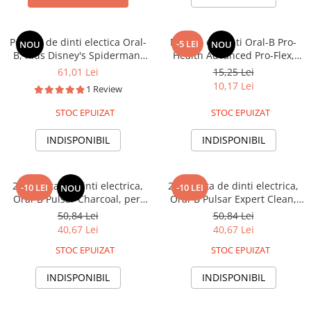
Periuta de dinti electica Oral-
Periuta de dinti Oral-B Pro-
-5 LEI
NOU
NOU
B, Kids Disney's Spiderman,
Health Advanced Pro-Flex,
peri moi, pentru copii
peri moi
61,01 Lei
15,25 Lei
10,17 Lei
1 Review
STOC EPUIZAT
STOC EPUIZAT
INDISPONIBIL
INDISPONIBIL
2x Periuta de dinti electrica,
2x Periuta de dinti electrica,
-10 LEI
-10 LEI
NOU
Oral-B Pulsar Charcoal, peri
Oral-B Pulsar Expert Clean,
ce vibreaza infuzati cu
peri ce vibreaza, peri moi
50,84 Lei
50,84 Lei
carbune activ, peri moi
40,67 Lei
40,67 Lei
STOC EPUIZAT
STOC EPUIZAT
INDISPONIBIL
INDISPONIBIL