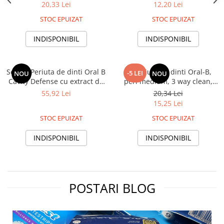
nivele, diferite culori
20,33 Lei
12,20 Lei
STOC EPUIZAT
STOC EPUIZAT
INDISPONIBIL
INDISPONIBIL
Set 4 x Periuta de dinti Oral B
3x Periuta de dinti Oral-B,
-5 LEI
NOU
NOU
Cavity Defense cu extract de
peri medium, 3 way clean,
carbune, peri medii
diferite culori
55,92 Lei
20,34 Lei
15,25 Lei
STOC EPUIZAT
STOC EPUIZAT
INDISPONIBIL
INDISPONIBIL
POSTARI BLOG