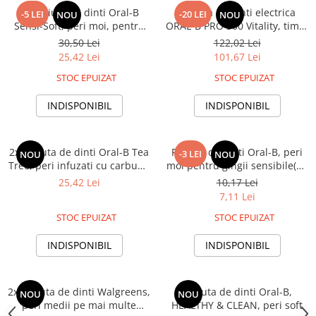
2x Periuta de dinti Oral-B
Periuta de dinti electrica
-5 LEI
-20 LEI
NOU
NOU
Sensi-Soft, peri moi, pentru
ORAL-B PRO 300 Vitality, timer
gingii sensibile
2 minute inclus, Curatare 2D,
30,50 Lei
122,02 Lei
1 program, 1 capat, alb
25,42 Lei
101,67 Lei
STOC EPUIZAT
STOC EPUIZAT
INDISPONIBIL
INDISPONIBIL
2x Periuta de dinti Oral-B Tea
Periuta de dinti Oral-B, peri
-3 LEI
NOU
NOU
Tree, peri infuzati cu carbune
moi pentru gingii sensibile(ES
activ
- extra soft), diferite culori
25,42 Lei
10,17 Lei
7,11 Lei
STOC EPUIZAT
STOC EPUIZAT
INDISPONIBIL
INDISPONIBIL
2x Periuta de dinti Walgreens,
Periuta de dinti Oral-B,
NOU
NOU
peri medii pe mai multe
HEALTHY & CLEAN, peri soft