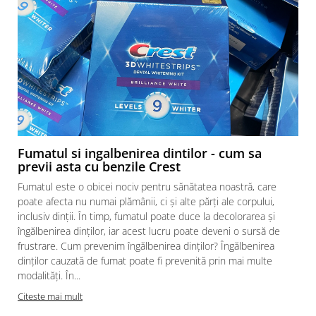
Fumatul si ingalbenirea dintilor - cum sa
previi asta cu benzile Crest
Fumatul este o obicei nociv pentru sănătatea noastră, care
poate afecta nu numai plămânii, ci și alte părți ale corpului,
inclusiv dinții. În timp, fumatul poate duce la decolorarea și
îngălbenirea dinților, iar acest lucru poate deveni o sursă de
frustrare. Cum prevenim îngălbenirea dinților? Îngălbenirea
dinților cauzată de fumat poate fi prevenită prin mai multe
modalități. În...
a
Citeste mai mult