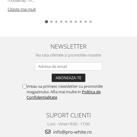
modalități. În...
a
Citeste mai mult
NEWSLETTER
Nu rata ofertele si promotiile noastre
Vreau sa primesc newsletter cu promotiile
magazinului. Afla mai multe in
Politica de
Confidentialitate
SUPORT CLIENTI
Luni - Vineri 9:00 - 17:00
info@pro-white.ro