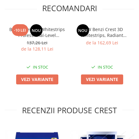
RECOMANDARI
Benzi Crest 3D Whitestrips
NEW Benzi Crest 3D
-10 LEI
NOU
NOU
Professional-Level
Whitestrips, Radiant
Whitening effects
Express, 14% concentratie,
137,26 Lei
de la 162,69 Lei
7 zile, 14 benzi, nivel albire
de la 128,11 Lei
9, aplicare 60 min, benzi
albire dinti
IN STOC
IN STOC
VEZI VARIANTE
VEZI VARIANTE
RECENZII PRODUSE CREST