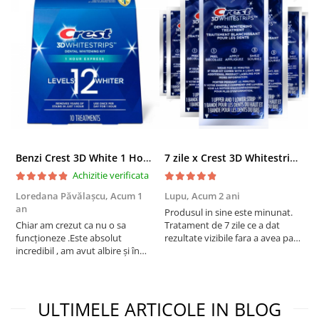
Benzi Crest 3D White 1 Hour Express, 12% concentratie, 10 zile, 20 benzi, aplicare 60 min, nivel albire 12, benzi albire dinti
7 zile x Crest 3D Whitestrips Professional Effects, 10% concentratie, 14 benzi albire Crest, nivel albire 6, aplicare 45 min, benzi albire dinti
Achizitie verificata
Loredana Păvălașcu,
Acum 1
Lupu,
Acum 2 ani
R
an
Produsul in sine este minunat.
R
Chiar am crezut ca nu o sa
Tratament de 7 zile ce a dat
d
funcționeze .Este absolut
rezultate vizibile fara a avea parti
î
incredibil , am avut albire și în
negative. Insa cei ce il
cabinet de 1800de lei și nu mi i a
comercializeaza fac reclama
albit așa. Sunt la al 3lea plic și e o
mincinoasa, trimitand in colet o
diferență enormă abia aștept să
reclama, un flyer cum ca daca le
văd rezultatul final . Absolut 0
arati rezultatele albirii prin poz...
ULTIMELE ARTICOLE IN BLOG
sensibilitat...