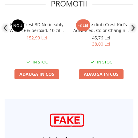
PROMOTII
Benzi Crest 3D Noticeably
Pasta de dinti Crest Kid's
-8 LEI
NOU
White, 6% peroxid, 10 zile,
Advanced, Color Changing,
20 benzi albire dinti, 30 min
aroma irezistibila de
152,99 Lei
45,76 Lei
bubblegum, pentru copii,
38,00 Lei
3+ ani, 119g
IN STOC
IN STOC
ADAUGA IN COS
ADAUGA IN COS