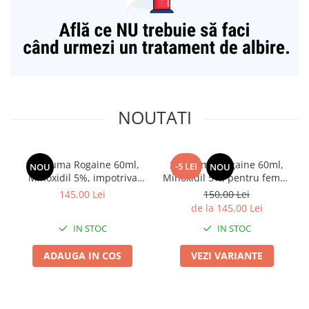
NOUTATI
1x Spuma Rogaine 60ml,
2x Spuma Rogaine 60ml,
-5 LEI
NOU
NOU
Minoxidil 5%, impotriva
Minoxidil 5%, pentru femei,
caderii parului, tratament 1
impotriva caderii parului,
145,00 Lei
150,00 Lei
luna
tratament 4 luni
de la 145,00 Lei
IN STOC
IN STOC
ADAUGA IN COS
VEZI VARIANTE