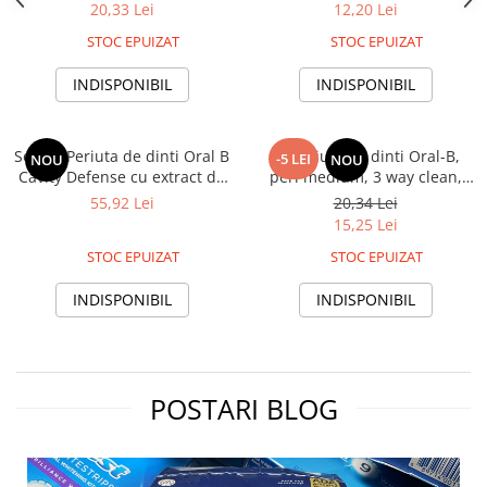
nivele, diferite culori
20,33 Lei
12,20 Lei
STOC EPUIZAT
STOC EPUIZAT
INDISPONIBIL
INDISPONIBIL
Set 4 x Periuta de dinti Oral B
3x Periuta de dinti Oral-B,
-5 LEI
NOU
NOU
Cavity Defense cu extract de
peri medium, 3 way clean,
carbune, peri medii
diferite culori
55,92 Lei
20,34 Lei
15,25 Lei
STOC EPUIZAT
STOC EPUIZAT
INDISPONIBIL
INDISPONIBIL
POSTARI BLOG