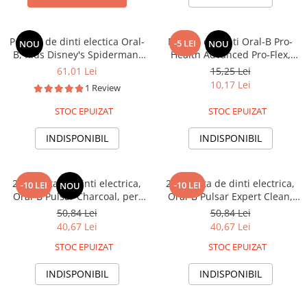
Periuta de dinti electica Oral-
Periuta de dinti Oral-B Pro-
-5 LEI
NOU
NOU
B, Kids Disney's Spiderman,
Health Advanced Pro-Flex,
peri moi, pentru copii
peri moi
61,01 Lei
15,25 Lei
10,17 Lei
1 Review
STOC EPUIZAT
STOC EPUIZAT
INDISPONIBIL
INDISPONIBIL
2x Periuta de dinti electrica,
2x Periuta de dinti electrica,
-10 LEI
-10 LEI
NOU
Oral-B Pulsar Charcoal, peri
Oral-B Pulsar Expert Clean,
ce vibreaza infuzati cu
peri ce vibreaza, peri moi
50,84 Lei
50,84 Lei
carbune activ, peri moi
40,67 Lei
40,67 Lei
STOC EPUIZAT
STOC EPUIZAT
INDISPONIBIL
INDISPONIBIL