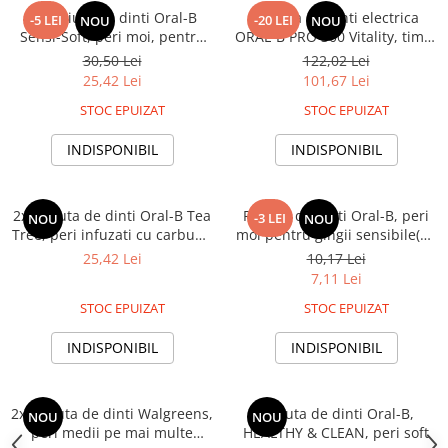
2x Periuta de dinti Oral-B
Periuta de dinti electrica
-5 LEI
-20 LEI
NOU
NOU
Sensi-Soft, peri moi, pentru
ORAL-B PRO 300 Vitality, timer
gingii sensibile
2 minute inclus, Curatare 2D,
30,50 Lei
122,02 Lei
1 program, 1 capat, alb
25,42 Lei
101,67 Lei
STOC EPUIZAT
STOC EPUIZAT
INDISPONIBIL
INDISPONIBIL
2x Periuta de dinti Oral-B Tea
Periuta de dinti Oral-B, peri
-3 LEI
NOU
NOU
Tree, peri infuzati cu carbune
moi pentru gingii sensibile(ES
activ
- extra soft), diferite culori
25,42 Lei
10,17 Lei
7,11 Lei
STOC EPUIZAT
STOC EPUIZAT
INDISPONIBIL
INDISPONIBIL
2x Periuta de dinti Walgreens,
Periuta de dinti Oral-B,
NOU
NOU
peri medii pe mai multe
HEALTHY & CLEAN, peri soft