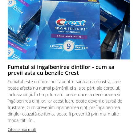
Fumatul si ingalbenirea dintilor - cum sa
previi asta cu benzile Crest
Fumatul este o obicei nociv pentru sănătatea noastră, care
poate afecta nu numai plămânii, ci și alte părți ale corpului,
inclusiv dinții. În timp, fumatul poate duce la decolorarea și
îngălbenirea dinților, iar acest lucru poate deveni o sursă de
frustrare. Cum prevenim îngălbenirea dinților? Îngălbenirea
dinților cauzată de fumat poate fi prevenită prin mai multe
modalități. În...
a
Citeste mai mult