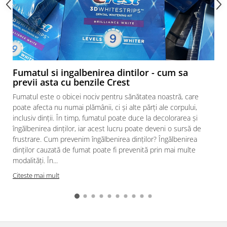
Fumatul si ingalbenirea dintilor - cum sa
previi asta cu benzile Crest
Fumatul este o obicei nociv pentru sănătatea noastră, care
poate afecta nu numai plămânii, ci și alte părți ale corpului,
inclusiv dinții. În timp, fumatul poate duce la decolorarea și
îngălbenirea dinților, iar acest lucru poate deveni o sursă de
frustrare. Cum prevenim îngălbenirea dinților? Îngălbenirea
dinților cauzată de fumat poate fi prevenită prin mai multe
modalități. În...
a
Citeste mai mult