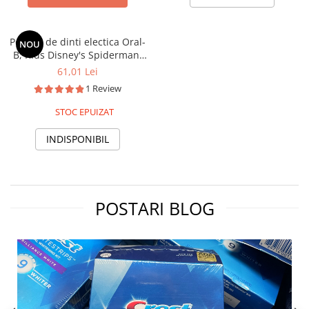
Periuta de dinti electica Oral-
NOU
B, Kids Disney's Spiderman,
peri moi, pentru copii
61,01 Lei
1 Review
STOC EPUIZAT
INDISPONIBIL
POSTARI BLOG