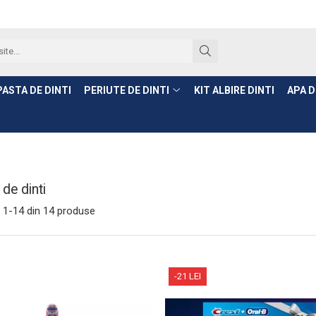
PASTA DE DINTI
PERIUTE DE DINTI
KIT ALBIRE DINTI
APA D
 de dinti
1-
14
din
14
produse
-21 LEI