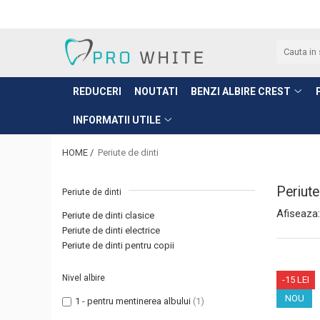
Benzi albire Crest
Periute de dinti
Informatii utile
● Albirea dintilor pentru prima data
● Periute de dinti clasice
Intrebari Frecvente
REDUCERI
NOUTATI
BENZI ALBIRE CREST
● Benzi pentru dinti sensibili
● Periute de dinti pentru copii
Alege produsul care ti se potriveste
INFORMATII UTILE
● Benzi pentru albire rapida/ocazie
● Periute de dinti electrice
Crest original sau fake?
● Benzi pentru albire profesionala
Cum se utilizeaza corect plasturii
HOME /
Periute de dinti
Crest?
● Nivel maxim de albire
Periute
Periute de dinti
Afiseaza:
Periute de dinti clasice
Periute de dinti electrice
Periute de dinti pentru copii
Nivel albire
-15 LEI
NOU
1 - pentru mentinerea albului
(1)