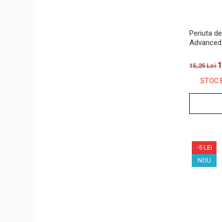
Periuta de
Advanced 
1
15,25 Lei
STOC 
-5 LEI
NOU