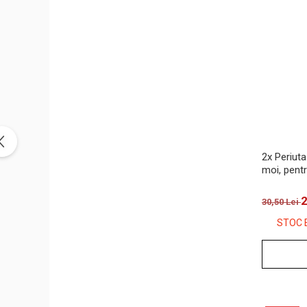
2x Periuta
moi, pentr
2
30,50 Lei
STOC 