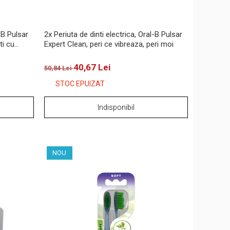
-B Pulsar
2x Periuta de dinti electrica, Oral-B Pulsar
ti cu
Expert Clean, peri ce vibreaza, peri moi
40,67 Lei
50,84 Lei
STOC EPUIZAT
Indisponibil
NOU