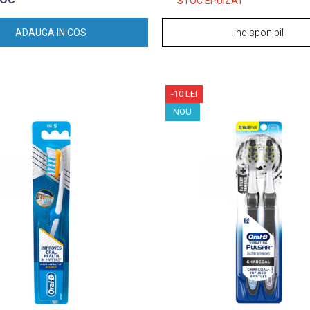
STOC EPUIZAT
ADAUGA IN COS
Indisponibil
-10 LEI
NOU