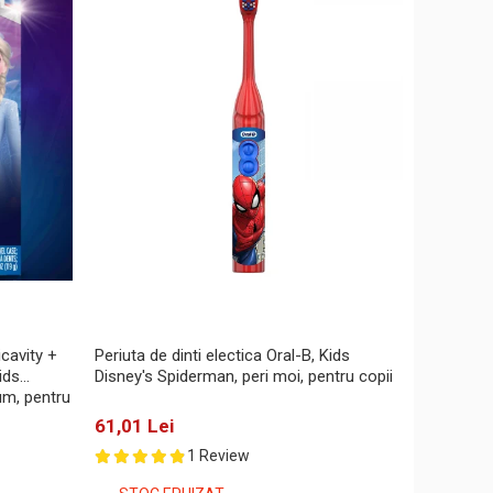
icavity +
Periuta de dinti electica Oral-B, Kids
ids
Disney's Spiderman, peri moi, pentru copii
um, pentru
61,01 Lei
1 Review