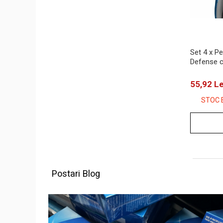
Set 4 x Pe
Defense c
55,92 Le
STOC 
Postari Blog