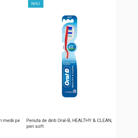
NOU
ri medii pe
Periuta de dinti Oral-B, HEALTHY & CLEAN,
peri soft