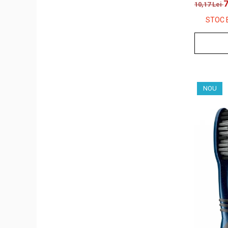
7
10,17 Lei
STOC 
NOU