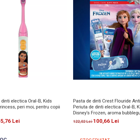
 dinti electica Oral-B, Kids
Pasta de dinti Crest Flouride Ant
rincess, peri moi, pentru copii
Periuta de dinti electica Oral-B, K
Disney's Frozen, aroma bubbleg
copii, 119g
5,76 Lei
100,66 Lei
122,02 Lei
TOC