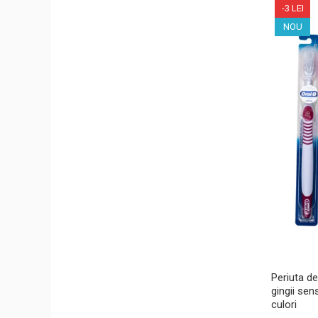
-3 LEI
NOU
Periuta de
gingii sens
culori