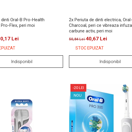
 dinti Oral-B Pro-Health
2x Periuta de dinti electrica, Oral
Pro-Flex, peri moi
Charcoal, peri ce vibreaza infuza
carbune activ, peri moi
0,17 Lei
40,67 Lei
50,84 Lei
EPUIZAT
STOC EPUIZAT
Indisponibil
Indisponibil
-20 LEI
NOU