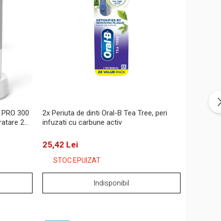
B PRO 300
2x Periuta de dinti Oral-B Tea Tree, peri
ratare 2D,
infuzati cu carbune activ
25,42 Lei
STOC EPUIZAT
Indisponibil