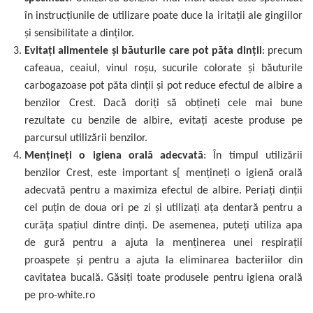
în instrucțiunile de utilizare poate duce la iritații ale gingiilor
și sensibilitate a dinților.
Evitați alimentele și băuturile care pot păta dinții
: precum
cafeaua, ceaiul, vinul roșu, sucurile colorate și băuturile
carbogazoase pot păta dinții și pot reduce efectul de albire a
benzilor Crest. Dacă doriți să obțineți cele mai bune
rezultate cu benzile de albire, evitați aceste produse pe
parcursul utilizării benzilor.
Mențineți o igiena orală adecvată
: În timpul utilizării
benzilor Crest, este important s[ mențineți o igienă orală
adecvată pentru a maximiza efectul de albire. Periați dinții
cel puțin de doua ori pe zi și utilizați ața dentară pentru a
curăța spațiul dintre dinți. De asemenea, puteți utiliza apa
de gură pentru a ajuta la menținerea unei respirații
proaspete și pentru a ajuta la eliminarea bacteriilor din
cavitatea bucală. Găsiți toate produsele pentru igiena orală
pe pro-white.ro