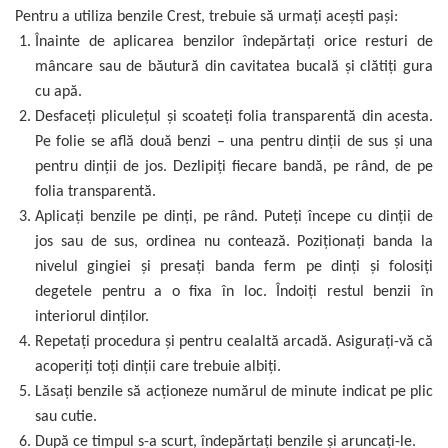
Pentru a utiliza benzile Crest, trebuie să urmați acești pași:
Înainte de aplicarea benzilor îndepărtați orice resturi de
mâncare sau de băutură din cavitatea bucală și clătiți gura
cu apă.
Desfaceți pliculețul și scoateți folia transparentă din acesta.
Pe folie se află două benzi – una pentru dinții de sus și una
pentru dinții de jos. Dezlipiți fiecare bandă, pe rând, de pe
folia transparentă.
Aplicați benzile pe dinți, pe rând. Puteți începe cu dinții de
jos sau de sus, ordinea nu contează. Poziționați banda la
nivelul gingiei și presați banda ferm pe dinți și folosiți
degetele pentru a o fixa în loc. Îndoiți restul benzii în
interiorul dinților.
Repetați procedura și pentru cealaltă arcadă. Asigurați-vă că
acoperiți toți dinții care trebuie albiți.
Lăsați benzile să acționeze numărul de minute indicat pe plic
sau cutie.
După ce timpul s-a scurt, îndepărtați benzile și aruncați-le.