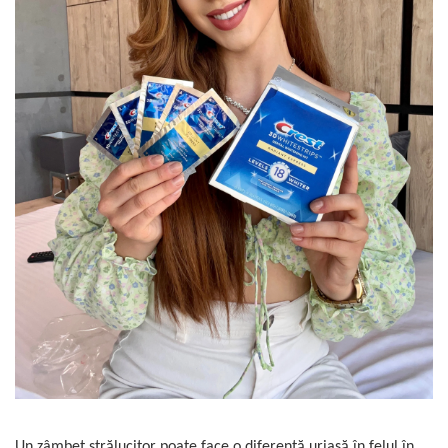
Un zâmbet strălucitor poate face o diferență uriașă în felul în