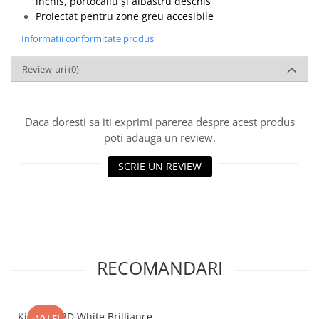
închis, portocaliu și albastru deschis
Proiectat pentru zone greu accesibile
Informatii conformitate produs
Review-uri
(0)
Daca doresti sa iti exprimi parerea despre acest produs
poti adauga un review.
SCRIE UN REVIEW
RECOMANDARI
Kit Crest 3D White Brilliance
-10 LEI