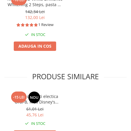
Whitening 2 Steps, pasta de
dinți 113 g si gel de albire
142,34 Lei
65 g
132,00 Lei
1 Review
IN STOC
ADAUGA IN COS
PRODUSE SIMILARE
Periuta de dinti electica
-15 LEI
NOU
Oral-B, Kids Disney's
Princess, peri moi, pentru
61,01 Lei
copii
45,76 Lei
IN STOC