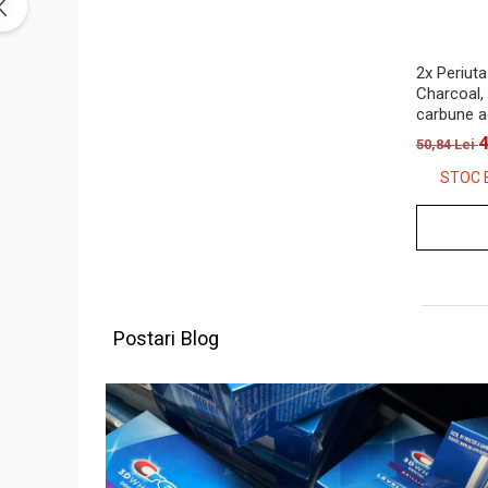
2x Periuta
Charcoal, 
carbune ac
4
50,84 Lei
STOC 
Postari Blog