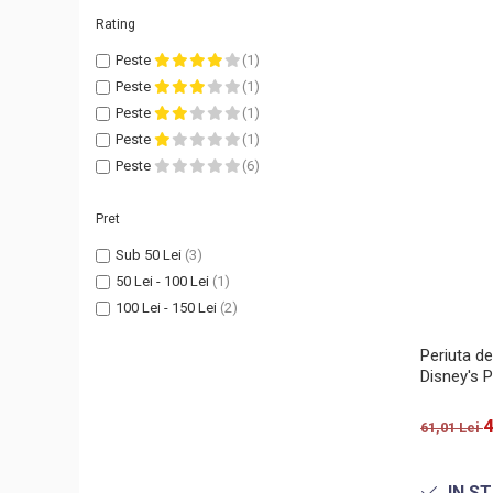
Rating
Peste
(1)
Peste
(1)
Peste
(1)
Peste
(1)
Peste
(6)
Pret
Sub 50 Lei
(3)
50 Lei - 100 Lei
(1)
100 Lei - 150 Lei
(2)
Periuta de
Disney's P
4
61,01 Lei
IN S