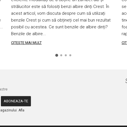
strălucitor este să folosiți benzi albire dinți Crest. În
se
acest articol, vom discuta despre cum să utilizați
acc
e
benzile Crest și cum să obțineți cel mai bun rezultat
ti
..
posibil cu acestea. Ce sunt benzile de albire dinți?
fo
Benzile de albire...
rap
CITESTE MAI MULT
CI
astre
agazinului. Afla