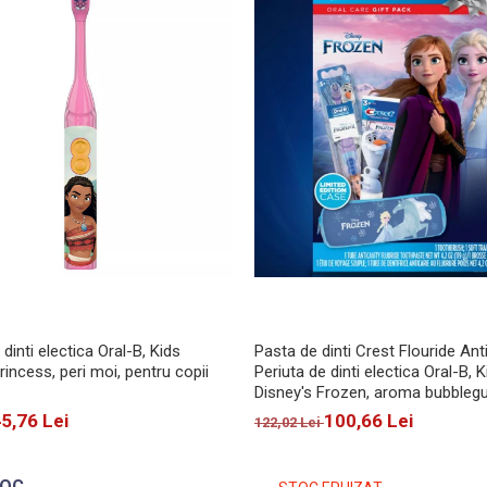
 dinti electica Oral-B, Kids
Pasta de dinti Crest Flouride Ant
rincess, peri moi, pentru copii
Periuta de dinti electica Oral-B, K
Disney's Frozen, aroma bubbleg
copii, 119g
5,76 Lei
100,66 Lei
122,02 Lei
TOC