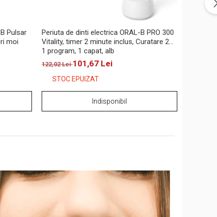
-B Pulsar
Periuta de dinti electrica ORAL-B PRO 300
eri moi
Vitality, timer 2 minute inclus, Curatare 2D,
1 program, 1 capat, alb
101,67 Lei
122,02 Lei
STOC EPUIZAT
Indisponibil