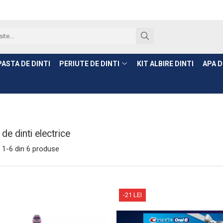
PASTA DE DINTI
PERIUTE DE DINTI
KIT ALBIRE DINTI
APA D
 de dinti electrice
1-
6
din
6
produse
-21 LEI