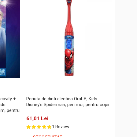
icavity +
Periuta de dinti electica Oral-B, Kids
ids
Disney's Spiderman, peri moi, pentru copii
um, pentru
61,01 Lei
1 Review