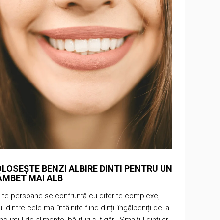
OLOSEȘTE BENZI ALBIRE DINTI PENTRU UN
ALEGE BE
ÂMBET MAI ALB
POTRIVI
lte persoane se confruntă cu diferite complexe,
Alegerea be
l dintre cele mai întâlnite fiind dinții îngălbeniți de la
rând de nive
nsumul de alimente, băuturi și țigări. Smalțul dinților
obțineți. C