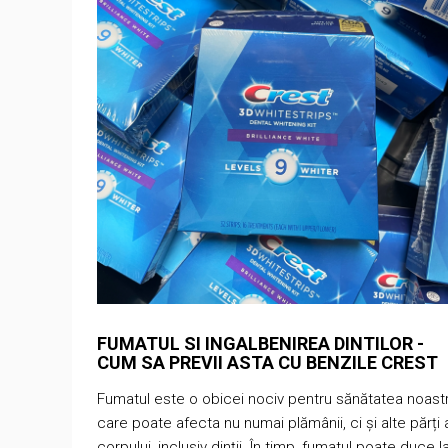
FUMATUL SI INGALBENIREA DINTILOR -
CUM SA PREVII ASTA CU BENZILE CREST
Fumatul este o obicei nociv pentru sănătatea noastr
care poate afecta nu numai plămânii, ci și alte părți 
corpului, inclusiv dinții. În timp, fumatul poate duce l