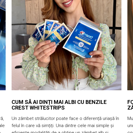
CUM SĂ AI DINȚI MAI ALBI CU BENZILE
F
CREST WHITESTRIPS
Z
ă,
Un zâmbet strălucitor poate face o diferență uriașă în
Mu
ale
felul în care vă simțiți. Una dintre cele mai simple și
unu
a
eficiente modalități de a obține un zâmbet alb și
co