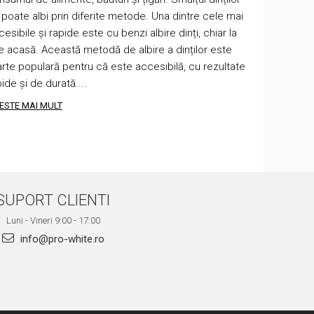
 poate albi prin diferite metode. Una dintre cele mai
atât rezultat
esibile și rapide este cu benzi albire dinți, chiar la
niciodată di
ne acasă. Această metodă de albire a dinților este
nuanțe mai a
arte populară pentru că este accesibilă, cu rezultate
sistem "pen
ide și de durată....
cele...
TESTE MAI MULT
CITESTE MAI
SUPORT CLIENTI
Luni - Vineri 9:00 - 17:00
info@pro-white.ro