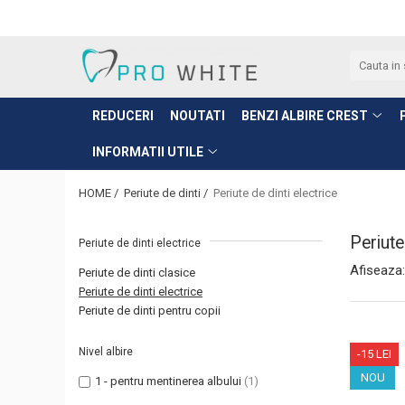
Benzi albire Crest
Periute de dinti
Informatii utile
● Albirea dintilor pentru prima data
● Periute de dinti clasice
Intrebari Frecvente
REDUCERI
NOUTATI
BENZI ALBIRE CREST
● Benzi pentru dinti sensibili
● Periute de dinti pentru copii
Alege produsul care ti se potriveste
INFORMATII UTILE
● Benzi pentru albire rapida/ocazie
● Periute de dinti electrice
Crest original sau fake?
● Benzi pentru albire profesionala
Cum se utilizeaza corect plasturii
HOME /
Periute de dinti /
Periute de dinti electrice
Crest?
● Nivel maxim de albire
Periute
Periute de dinti electrice
Afiseaza:
Periute de dinti clasice
Periute de dinti electrice
Periute de dinti pentru copii
Nivel albire
-15 LEI
NOU
1 - pentru mentinerea albului
(1)