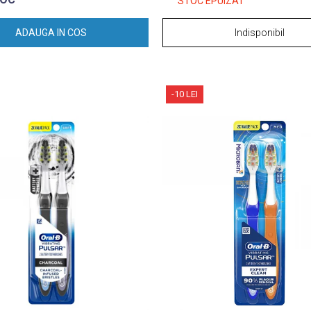
STOC EPUIZAT
ADAUGA IN COS
Indisponibil
-10 LEI