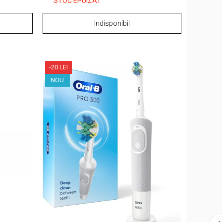
STOC EPUIZAT
Indisponibil
-20 LEI
NOU