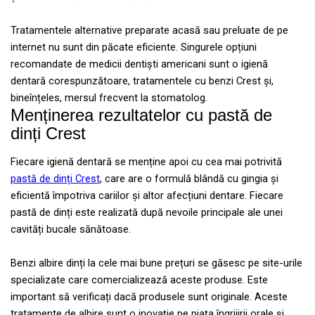
Tratamentele alternative preparate acasă sau preluate de pe
internet nu sunt din păcate eficiente. Singurele opțiuni
recomandate de medicii dentiști americani sunt o igienă
dentară corespunzătoare, tratamentele cu benzi Crest și,
bineînțeles, mersul frecvent la stomatolog.
Menținerea rezultatelor cu pastă de
dinți Crest
Fiecare igienă dentară se menține apoi cu cea mai potrivită
pastă de dinți Crest
, care are o formulă blândă cu gingia și
eficientă împotriva cariilor și altor afecțiuni dentare. Fiecare
pastă de dinți este realizată după nevoile principale ale unei
cavități bucale sănătoase.
Benzi albire dinți la cele mai bune prețuri se găsesc pe site-urile
specializate care comercializează aceste produse. Este
important să verificați dacă produsele sunt originale. Aceste
tratamente de albire sunt o inovație pe piața îngrijirii orale și