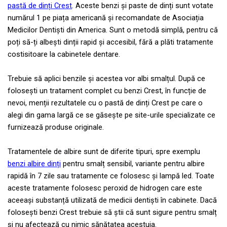
pastă de dinți Crest
. Aceste benzi și paste de dinți sunt votate
numărul 1 pe piața americană și recomandate de Asociația
Medicilor Dentiști din America. Sunt o metodă simplă, pentru că
poți să-ți albești dinții rapid și accesibil, fără a plăti tratamente
costisitoare la cabinetele dentare.
Trebuie să aplici benzile și acestea vor albi smalțul. După ce
folosești un tratament complet cu benzi Crest, în funcție de
nevoi, menții rezultatele cu o pastă de dinți Crest pe care o
alegi din gama largă ce se găsește pe site-urile specializate ce
furnizează produse originale.
Tratamentele de albire sunt de diferite tipuri, spre exemplu
benzi albire dinți
pentru smalț sensibil, variante pentru albire
rapidă în 7 zile sau tratamente ce folosesc și lampă led. Toate
aceste tratamente folosesc peroxid de hidrogen care este
aceeași substanță utilizată de medicii dentiști în cabinete. Dacă
folosești benzi Crest trebuie să știi că sunt sigure pentru smalț
și nu afectează cu nimic sănătatea acestuia.