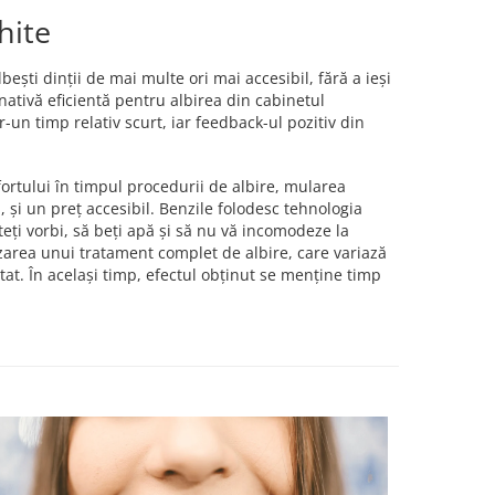
hite
ești dinții de mai multe ori mai accesibil, fără a ieși
nativă eficientă pentru albirea din cabinetul
-un timp relativ scurt, iar feedback-ul pozitiv din
ortului în timpul procedurii de albire, mularea
, și un preț accesibil. Benzile folodesc tehnologia
uteți vorbi, să beți apă și să nu vă incomodeze la
nalizarea unui tratament complet de albire, care variază
ctat. În același timp, efectul obținut se menține timp