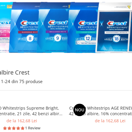
albire Crest
1-
24
din
75
produse
D Whitestrips Supreme Bright,
Crest 3D Whitestrips AGE RENEW, 21 z
NOU
tratie, 21 zile, 42 benzi albire,
42 benzi albire, 16% concentrati
bire 24, aplicare 60 min, benzi
42 benzi albire, nivel albire 25
de la 162,68 Lei
de la 162,68 Lei
crest
60 min, benzi crest
1 Review