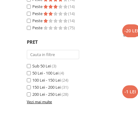
Peste
(14)
Peste
(14)
Peste
(14)
Peste
(75)
7 zile
-20 LE
Express
benzi, ap
PRET
Sub 50 Lei
(3)
50 Lei - 100 Lei
(4)
100 Lei - 150 Lei
(24)
150 Lei - 200 Lei
(31)
-1 LEI
200 Lei - 250 Lei
(28)
Vezi mai multe