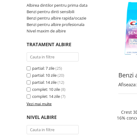
Albirea dintilor pentru prima data
Benzi pentru dinti sensibili
Benzi pentru albire rapida/ocazie
Benzi pentru albire profesionala
Nivel maxim de albire
TRATAMENT ALBIRE
partial: 7 zile
(25)
Benzi 
partial: 10 zile
(20)
partial: 14 zile
(12)
Afiseaza:
complet: 10 zile
(8)
complet: 14 zile
(7)
Vezi mai multe
Crest 3
NIVEL ALBIRE
16% concen
nivel al