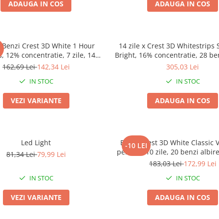
ADAUGA IN COS
ADAUGA IN COS
 x Benzi Crest 3D White 1 Hour
14 zile x Crest 3D Whitestrip
I
, 12% concentratie, 7 zile, 14
Bright, 16% concentratie, 28 ben
licare 60 min, benzi albire dinti,
nivel albire 18, aplicare 60 m
162,69 Lei
142,34 Lei
305,03 Lei
fara cutie
albire dinti
IN STOC
IN STOC
VEZI VARIANTE
ADAUGA IN COS
Led Light
Benzi Crest 3D White Classic V
-10 LEI
peroxid, 10 zile, 20 benzi albire
81,34 Lei
79,99 Lei
min, nivel albire 6
183,03 Lei
172,99 Lei
IN STOC
IN STOC
VEZI VARIANTE
ADAUGA IN COS