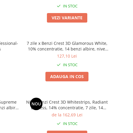
IN STOC
VEZI VARIANTE
fessional-
7 zile x Benzi Crest 3D Glamorous White,
s
10% concentratie, 14 benzi albire, nivel
albire 4-5, aplicare 30 min, benzi albire
127,10 Lei
dinti
IN STOC
ADAUGA IN COS
s Supreme
NEW Benzi Crest 3D Whitestrips, Radiant
NOU
zi albire,
Express, 14% concentratie, 7 zile, 14
in, benzi
benzi, nivel albire 9, aplicare 60 min,
de la 162,69 Lei
benzi albire dinti
IN STOC