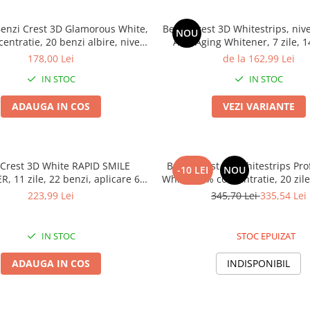
 Benzi Crest 3D Glamorous White,
Benzi Crest 3D Whitestrips, nive
NOU
entratie, 20 benzi albire, nivel
Anti-Aging Whitener, 7 zile, 1
, aplicare 30 min, benzi albire
aplicare 60 min, benzi albir
178,00 Lei
de la 162,99 Lei
dinti
IN STOC
IN STOC
ADAUGA IN COS
VEZI VARIANTE
 Crest 3D White RAPID SMILE
Benzi Crest 3D Whitestrips Pro
-10 LEI
NOU
 11 zile, 22 benzi, aplicare 60
White, 10% concentratie, 20 zile
el albire 10, benzi albire dinti
albire, nivel albire 20, aplica
223,99 Lei
345,70 Lei
335,54 Lei
IN STOC
STOC EPUIZAT
ADAUGA IN COS
INDISPONIBIL