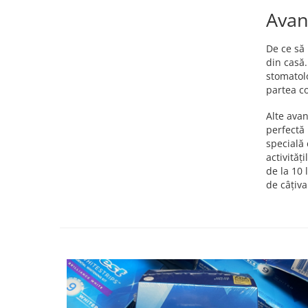
Avan
De ce să 
din casă.
stomatolo
partea c
Alte avan
perfectă 
specială 
activităț
de la 10 
de câțiva