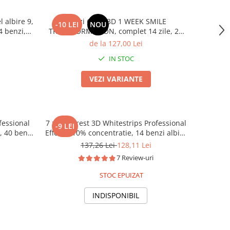
l albire 9,
Benzi Crest 3D 1 WEEK SMILE
-10 LEI
NOU
4 benzi,
TRANSFORMATION, complet 14 zile, 28
e dinti
benzi, 10% concentratie, aplicare 60 min,
de la 127,00 Lei
14 zile, nivel albire 8, benzi albire dinti
IN STOC
VEZI VARIANTE
fessional
7 zile x Crest 3D Whitestrips Professional
-9 LEI
, 40 benzi
Effects, 10% concentratie, 14 benzi albire
re 45 min
Crest, nivel albire 6, aplicare 45 min,
137,26 Lei
128,11 Lei
benzi albire dinti
7 Review-uri
STOC EPUIZAT
INDISPONIBIL