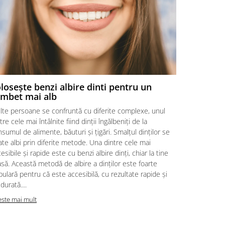
losește benzi albire dinti pentru un
Alege ben
mbet mai alb
Alegerea ben
lte persoane se confruntă cu diferite complexe, unul
de nivelul de
tre cele mai întâlnite fiind dinții îngălbeniți de la
cât sistemul 
sumul de alimente, băuturi și țigări. Smalțul dinților se
albirii va fi
te albi prin diferite metode. Una dintre cele mai
acum și îți d
esibile și rapide este cu benzi albire dinți, chiar la tine
se va potriv
să. Această metodă de albire a dinților este foarte
Dacă doriți s
ulară pentru că este accesibilă, cu rezultate rapide și
Citeste mai m
durată....
este mai mult