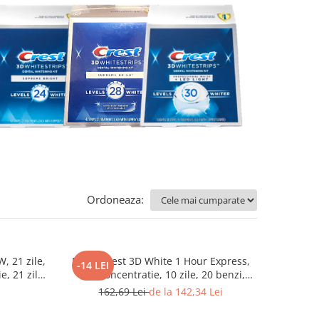
Ordoneaza:
ile,
Benzi Crest 3D White 1 Hour Express,
-14 LEI
e, 21 zile,
12% concentratie, 10 zile, 20 benzi,
, aplicare
aplicare 60 min, nivel albire 12, benzi
162,69 Lei
de la 142,34 Lei
albire dinti