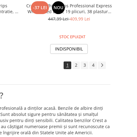
rips
Crest 3D Whitestrips Professional Express
-37 LEI
NOU
tratie, 28
White + Led Light, 19 plicuri, 38 plasturi,
ire 13,
Lampa UV, concentratie 10%, nivel albire
447,39 Lei
409,99 Lei
e dinti
30, kit albire dinti
STOC EPUIZAT
INDISPONIBIL
1
2
3
4
?
fesională a dinților acasă. Benzile de albire dinți
. Sunt absolut sigure pentru sănătatea și smalțul
siv pentru dinți sensibili. Calitatea benzilor Crest a
te au câștigat numeroase premii și sunt recunoscute ca
 îngrijire orală din Statele Unite ale Americii.