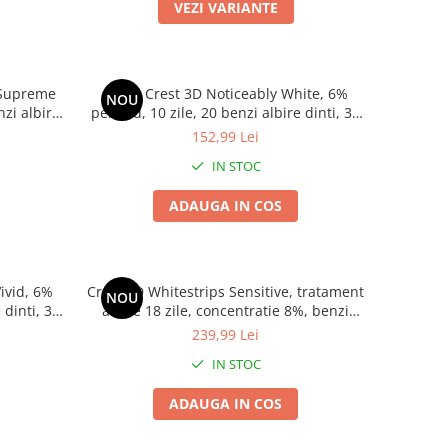
VEZI VARIANTE
s Supreme
Benzi Crest 3D Noticeably White, 6%
NOU
zi albire,
peroxid, 10 zile, 20 benzi albire dinti, 30
in, benzi
min
152,99 Lei
IN STOC
ADAUGA IN COS
ivid, 6%
Crest 3D Whitestrips Sensitive, tratament
NOU
 dinti, 30
albire 18 zile, concentratie 8%, benzi
albire dinti sensibili
239,99 Lei
IN STOC
ADAUGA IN COS