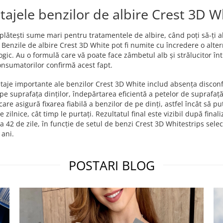
tajele benzilor de albire Crest 3D W
plătești sume mari pentru tratamentele de albire, când poți să-ți alb
 Benzile de albire Crest 3D White pot fi numite cu încredere o alter
gic. Au o formulă care vă poate face zâmbetul alb și strălucitor într
onsumatorilor confirmă acest fapt.
taje importante ale benzilor Crest 3D White includ absența disconf
pe suprafața dinților, îndepărtarea eficientă a petelor de suprafață
care asigură fixarea fiabilă a benzilor de pe dinți, astfel încât să p
ile zilnice, cât timp le purtați. Rezultatul final este vizibil după fi
la 42 de zile, în funcție de setul de benzi Crest 3D Whitestrips sele
 ani.
POSTARI BLOG