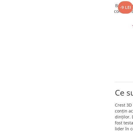
Benzi Cr
-9 LEI
concentrat
albire 6
Ce s
Crest 3D 
conțin ac
dinților.
fost test
lider în 