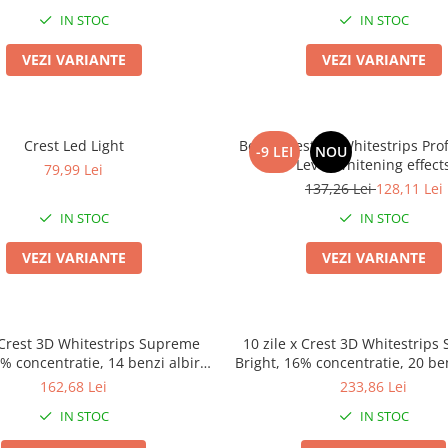
IN STOC
IN STOC
VEZI VARIANTE
VEZI VARIANTE
Crest Led Light
Benzi Crest 3D Whitestrips Pro
-9 LEI
NOU
Level Whitening effect
79,99 Lei
137,26 Lei
128,11 Lei
IN STOC
IN STOC
VEZI VARIANTE
VEZI VARIANTE
x Crest 3D Whitestrips Supreme
10 zile x Crest 3D Whitestrip
6% concentratie, 14 benzi albire,
Bright, 16% concentratie, 20 ben
lbire 9, aplicare 60 min, benzi
nivel albire 13, aplicare 60 m
162,68 Lei
233,86 Lei
Crest
albire dinti
IN STOC
IN STOC