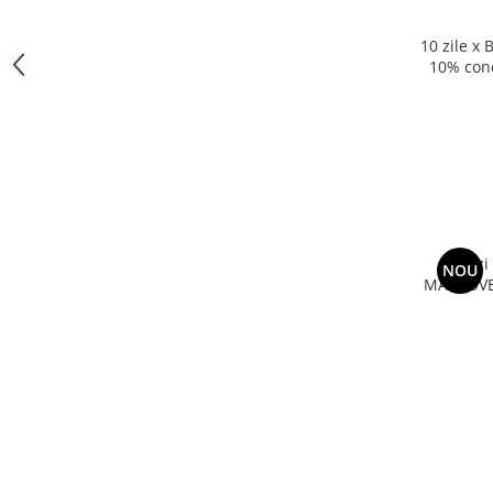
10 zile x
10% conc
albire 6
Benzi
NOU
MAKEOVER,
min, niv