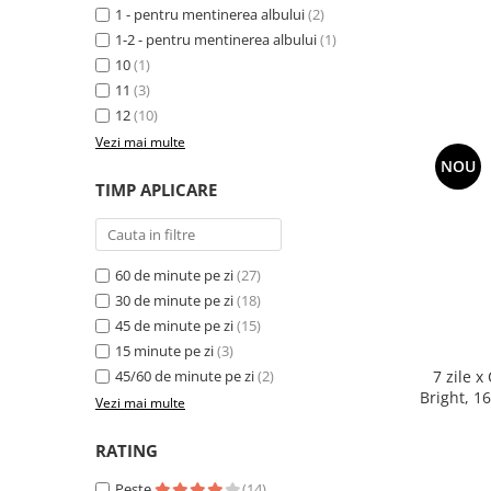
1 - pentru mentinerea albului
(2)
1-2 - pentru mentinerea albului
(1)
10
(1)
11
(3)
12
(10)
Vezi mai multe
NOU
TIMP APLICARE
60 de minute pe zi
(27)
30 de minute pe zi
(18)
45 de minute pe zi
(15)
15 minute pe zi
(3)
7 zile 
45/60 de minute pe zi
(2)
Bright, 1
Vezi mai multe
nivel a
RATING
Peste
(14)