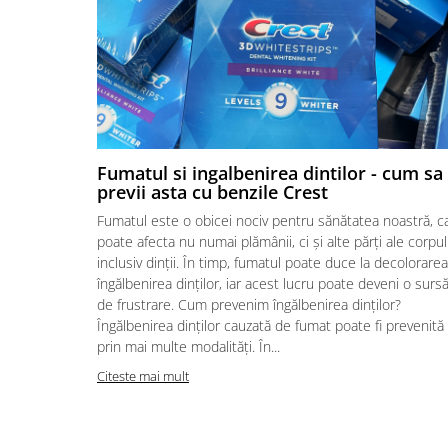
Fumatul si ingalbenirea dintilor - cum sa
previi asta cu benzile Crest
Fumatul este o obicei nociv pentru sănătatea noastră, c
poate afecta nu numai plămânii, ci și alte părți ale corpul
inclusiv dinții. În timp, fumatul poate duce la decolorarea
îngălbenirea dinților, iar acest lucru poate deveni o surs
de frustrare. Cum prevenim îngălbenirea dinților?
Îngălbenirea dinților cauzată de fumat poate fi prevenită
prin mai multe modalități. În...
Citeste mai mult