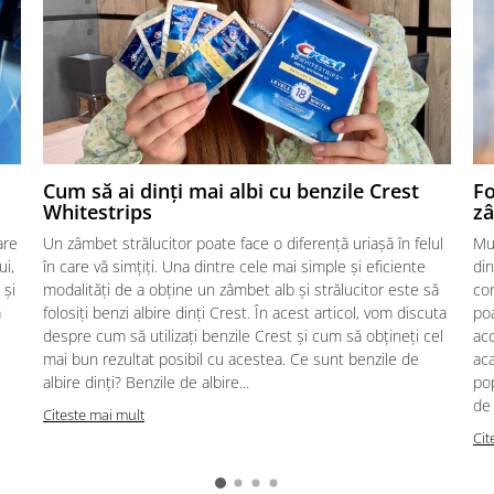
Cum să ai dinți mai albi cu benzile Crest
Fo
Whitestrips
zâ
are
Un zâmbet strălucitor poate face o diferență uriașă în felul
Mu
ui,
în care vă simțiți. Una dintre cele mai simple și eficiente
din
 și
modalități de a obține un zâmbet alb și strălucitor este să
con
ă
folosiți benzi albire dinți Crest. În acest articol, vom discuta
poa
despre cum să utilizați benzile Crest și cum să obțineți cel
acc
mai bun rezultat posibil cu acestea. Ce sunt benzile de
aca
albire dinți? Benzile de albire...
pop
de 
Citeste mai mult
Cit