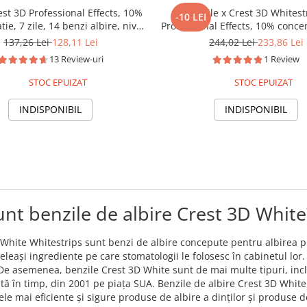
est 3D Professional Effects, 10%
14 zile x Crest 3D Whitest
-10 LEI
ie, 7 zile, 14 benzi albire, nivel
Professional Effects, 10% concen
, aplicare 45 min, benzi albire
benzi albire Crest, nivel alb
137,26 Lei
128,11 Lei
244,02 Lei
233,86 Lei
dinti
aplicare 45 min, benzi albir
13 Review-uri
1 Review
STOC EPUIZAT
STOC EPUIZAT
INDISPONIBIL
INDISPONIBIL
unt benzile de albire Crest 3D White
White Whitestrips sunt benzi de albire concepute pentru albirea pro
eleași ingrediente pe care stomatologii le folosesc în cabinetul lor
 De asemenea, benzile Crest 3D White sunt de mai multe tipuri, inclu
ată în timp, din 2001 pe piața SUA. Benzile de albire Crest 3D Whi
cele mai eficiente și sigure produse de albire a dinților și produse de