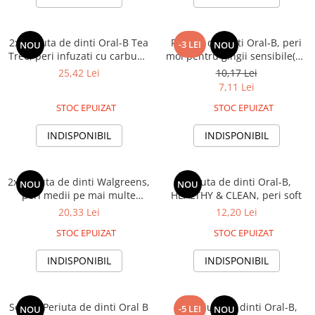
2x Periuta de dinti Oral-B Tea
Periuta de dinti Oral-B, peri
-3 LEI
NOU
NOU
Tree, peri infuzati cu carbune
moi pentru gingii sensibile(ES
activ
- extra soft), diferite culori
25,42 Lei
10,17 Lei
7,11 Lei
STOC EPUIZAT
STOC EPUIZAT
INDISPONIBIL
INDISPONIBIL
2x Periuta de dinti Walgreens,
Periuta de dinti Oral-B,
NOU
NOU
peri medii pe mai multe
HEALTHY & CLEAN, peri soft
nivele, diferite culori
20,33 Lei
12,20 Lei
STOC EPUIZAT
STOC EPUIZAT
INDISPONIBIL
INDISPONIBIL
Set 4 x Periuta de dinti Oral B
3x Periuta de dinti Oral-B,
-5 LEI
NOU
NOU