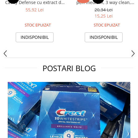
Cavity Defense cu extract de
peri medium, 3 way clean,
carbune, peri medii
diferite culori
55,92 Lei
20,34 Lei
15,25 Lei
STOC EPUIZAT
STOC EPUIZAT
INDISPONIBIL
INDISPONIBIL
POSTARI BLOG