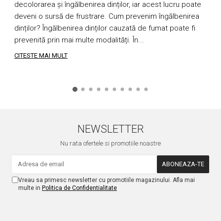
decolorarea și îngălbenirea dinților, iar acest lucru poate
s
deveni o sursă de frustrare. Cum prevenim îngălbenirea
a
dinților? Îngălbenirea dinților cauzată de fumat poate fi
ș
prevenită prin mai multe modalități. În...
C
CITESTE MAI MULT
C
NEWSLETTER
Nu rata ofertele si promotiile noastre
Vreau sa primesc newsletter cu promotiile magazinului. Afla mai
multe in
Politica de Confidentialitate