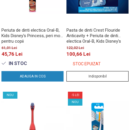
Periuta de dinti electica Oral-B,
Pasta de dinti Crest Flouride
Kids Disney's Princess, peri moi,
Anticavity + Periuta de dinti
pentru copii
electica Oral-B, Kids Disney's
Frozen, aroma bubblegum,
61,01 Lei
122,02 Lei
pentru copii, 119g
45,76 Lei
100,66 Lei
IN STOC
STOC EPUIZAT
ADAUGA IN COS
Indisponibil
NOU
-5 LEI
NOU