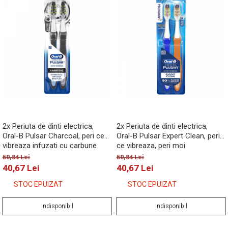
2x Periuta de dinti electrica,
2x Periuta de dinti electrica,
Oral-B Pulsar Charcoal, peri ce
Oral-B Pulsar Expert Clean, peri
vibreaza infuzati cu carbune
ce vibreaza, peri moi
activ, peri moi
50,84 Lei
50,84 Lei
40,67 Lei
40,67 Lei
STOC EPUIZAT
STOC EPUIZAT
Indisponibil
Indisponibil