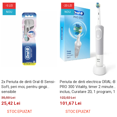
-5 LEI
-20 LEI
NOU
NOU
2x Periuta de dinti Oral-B Sensi-
Periuta de dinti electrica ORAL-B
Soft, peri moi, pentru gingii
PRO 300 Vitality, timer 2 minute
sensibile
inclus, Curatare 2D, 1 program, 1
capat, alb
30,50 Lei
122,02 Lei
25,42 Lei
101,67 Lei
STOC EPUIZAT
STOC EPUIZAT