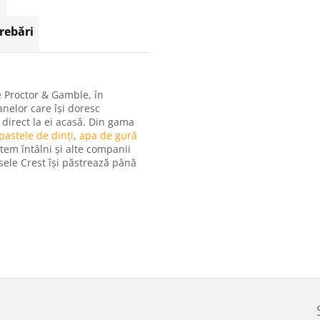
trebări
e Proctor & Gamble, în
nelor care își doresc
 direct la ei acasă. Din gama
pastele de dinți
,
apa de gură
utem întâlni și alte companii
sele Crest își păstrează până