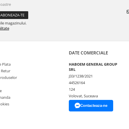
noastre
ile magazinului.
litate
DATE COMERCIALE
 Plata
HABOEM GENERAL GROUP
SRL
e Retur
J33/1238/2021
Produselor
44526164
124
e
Volovat, Suceava
omanda
ookies
Contacteaza-ne