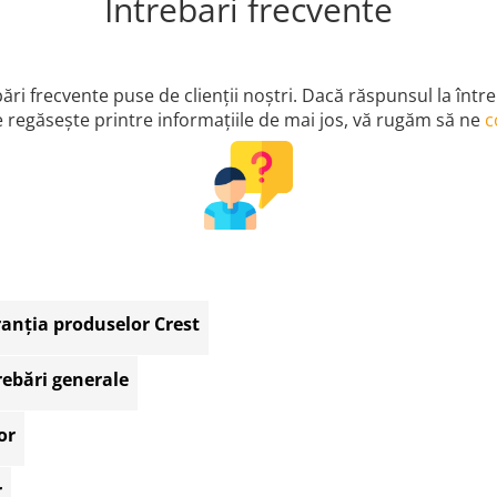
Intrebari frecvente
bări frecvente puse de clienţii noştri. Dacă răspunsul la într
 regăseşte printre informaţiile de mai jos, vă rugăm să ne
c
anția produselor Crest
rebări generale
or
r