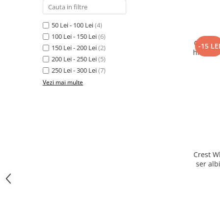
50 Lei - 100 Lei
(4)
100 Lei - 150 Lei
(6)
Crest W
-15 LE
150 Lei - 200 Lei
(2)
hidratan
200 Lei - 250 Lei
(5)
250 Lei - 300 Lei
(7)
Vezi mai multe
Crest W
ser alb