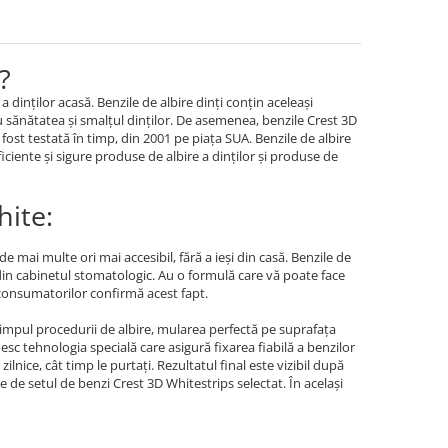
?
dinților acasă. Benzile de albire dinți conțin aceleași
u sănătatea și smalțul dinților. De asemenea, benzile Crest 3D
 fost testată în timp, din 2001 pe piața SUA. Benzile de albire
ciente și sigure produse de albire a dinților și produse de
hite:
e mai multe ori mai accesibil, fără a ieși din casă. Benzile de
 din cabinetul stomatologic. Au o formulă care vă poate face
a consumatorilor confirmă acest fapt.
timpul procedurii de albire, mularea perfectă pe suprafața
desc tehnologia specială care asigură fixarea fiabilă a benzilor
zilnice, cât timp le purtați. Rezultatul final este vizibil după
ie de setul de benzi Crest 3D Whitestrips selectat. În același