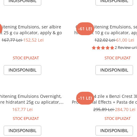
INDISPONIBIL
INDISPONIBIL
hitening Emulsions, ser albire
Crest Whitening Emulsions, se
I
-61 LEI
t 25 g cu aplicator, apply & go
hidratant 10 g cu aplicator, ap
pentru dinti sensibili
167,77 Lei
152,52 Lei
122,02 Lei
61,00 Lei
2 Review-uri
STOC EPUIZAT
STOC EPUIZAT
INDISPONIBIL
INDISPONIBIL
hitening Emulsions Overnight,
Pachet 14 zile x Benzi Crest 
-11 LEI
ire hidratant 25g cu aplicator,
Professional Effects + Pasta de 
apply & sleep
3D White Brilliance Vibrant Pe
167,77 Lei
295,89 Lei
284,70 Lei
99g, 14 nivele albire, aplicare
STOC EPUIZAT
STOC EPUIZAT
INDISPONIBIL
INDISPONIBIL