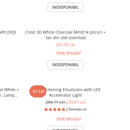
INDISPONIBIL
alth [HD]
Crest 3D White Charcoal Mint(14 plicuri +
Ser din ulei esential)
203,36 Lei
STOC EPUIZAT
INDISPONIBIL
al White +
Crest Whitening Emulsions with LED
-51 LEI
uri, Lampa
Accelerator Light
re 30, kit
284,71 Lei
233,87 Lei
2 Review-uri
STOC EPUIZAT