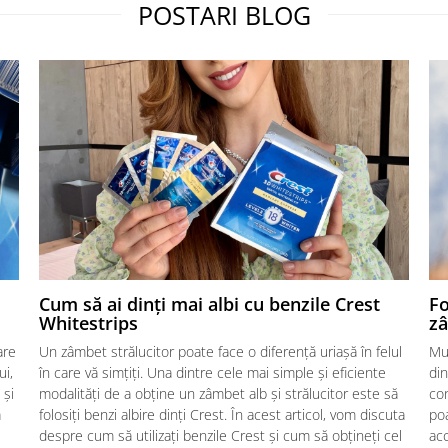
POSTARI BLOG
Cum să ai dinți mai albi cu benzile Crest
Fo
Whitestrips
zâ
are
Un zâmbet strălucitor poate face o diferență uriașă în felul
Mu
ui,
în care vă simțiți. Una dintre cele mai simple și eficiente
din
 și
modalități de a obține un zâmbet alb și strălucitor este să
con
ă
folosiți benzi albire dinți Crest. În acest articol, vom discuta
poa
despre cum să utilizați benzile Crest și cum să obțineți cel
acc