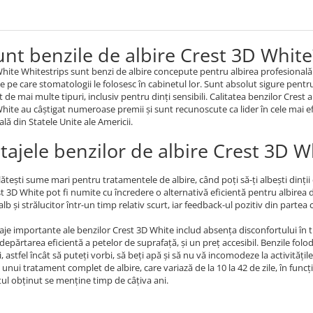
unt benzile de albire Crest 3D White
hite Whitestrips sunt benzi de albire concepute pentru albirea profesională a 
e pe care stomatologii le folosesc în cabinetul lor. Sunt absolut sigure pentr
 de mai multe tipuri, inclusiv pentru dinți sensibili. Calitatea benzilor Crest a
hite au câștigat numeroase premii și sunt recunoscute ca lider în cele mai efi
rală din Statele Unite ale Americii.
tajele benzilor de albire Crest 3D W
lătești sume mari pentru tratamentele de albire, când poți să-ți albești dinții d
st 3D White pot fi numite cu încredere o alternativă eficientă pentru albirea
lb și strălucitor într-un timp relativ scurt, iar feedback-ul pozitiv din parte
aje importante ale benzilor Crest 3D White includ absența disconfortului în 
îndepărtarea eficientă a petelor de suprafață, și un preț accesibil. Benzile folo
, astfel încât să puteți vorbi, să beți apă și să nu vă incomodeze la activitățile 
a unui tratament complet de albire, care variază de la 10 la 42 de zile, în funcț
tul obținut se menține timp de câțiva ani.