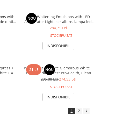
ions with
Crest Whitening Emulsions with LED
NOU
de dinti
Accelerator Light, ser albire, lampa led,
t, 121g
aplicator, pentru dinti sensibili
284,71 Lei
STOC EPUIZAT
INDISPONIBIL
xpress +
PACK Crest 3DWhite Glamorous White +
-21 LEI
NOU
white + Ata
Pasta de dinti Crest Pro-Health, Clean
ealth
Mint, 121g + Ata Dentara Oral-B Glide
295,88 Lei
274,53 Lei
Pro-Health
STOC EPUIZAT
INDISPONIBIL
1
2