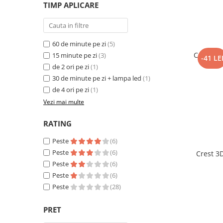
TIMP APLICARE
60 de minute pe zi
(5)
Crest 3D
15 minute pe zi
(3)
-41 LE
de 2 ori pe zi
(1)
30 de minute pe zi + lampa led
(1)
de 4 ori pe zi
(1)
Vezi mai multe
RATING
Peste
(6)
Peste
(6)
Crest 3D
Peste
(6)
Peste
(6)
Peste
(28)
PRET