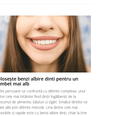
losește benzi albire dinti pentru un
Alege ben
mbet mai alb
Alegerea ben
lte persoane se confruntă cu diferite complexe, unul
de nivelul de
tre cele mai întâlnite fiind dinții îngălbeniți de la
cât sistemul 
sumul de alimente, băuturi și țigări. Smalțul dinților se
albirii va fi
te albi prin diferite metode. Una dintre cele mai
acum și îți d
esibile și rapide este cu benzi albire dinți, chiar la tine
se va potriv