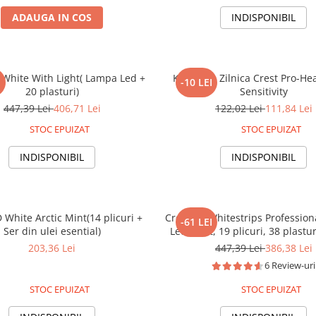
ADAUGA IN COS
INDISPONIBIL
 White With Light( Lampa Led +
Kit Albire Zilnica Crest Pro-He
I
-10 LEI
20 plasturi)
Sensitivity
447,39 Lei
406,71 Lei
122,02 Lei
111,84 Lei
STOC EPUIZAT
STOC EPUIZAT
INDISPONIBIL
INDISPONIBIL
 White Arctic Mint(14 plicuri +
Crest 3D Whitestrips Profession
-61 LEI
Ser din ulei esential)
Led Light, 19 plicuri, 38 plast
UV, concentratie 10%, nivel albi
203,36 Lei
447,39 Lei
386,38 Lei
albire dinti
6 Review-uri
STOC EPUIZAT
STOC EPUIZAT