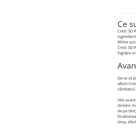
Ce s
Crest 3D W
ingredient
White sunt
Crest 3D W
îngrijire o
Avan
De ce să p
albire Cre
zâmbetul a
Alte avant
dinților, 
de pe dinți
finalizare
timp, efec