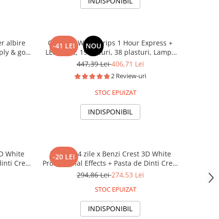
INDISPONIBIL
r albire
Crest 3D Whitestrips 1 Hour Express +
-41 LEI
NOU
ply & go,
LED Light, 19 plicuri, 38 plasturi, Lampa
UV, concentratie 12%, nivel albire 30, kit
447,39 Lei
406,71 Lei
albire dinti
2 Review-uri
STOC EPUIZAT
INDISPONIBIL
3D White
Pachet 14 zile x Benzi Crest 3D White
-20 LEI
dinti Crest
Professional Effects + Pasta de Dinti Crest
ppermint,
Peroxide & Baking Soda, 161g, 14 nivele
294,86 Lei
274,53 Lei
 45 minute
albire, aplicare 45 minute
STOC EPUIZAT
INDISPONIBIL