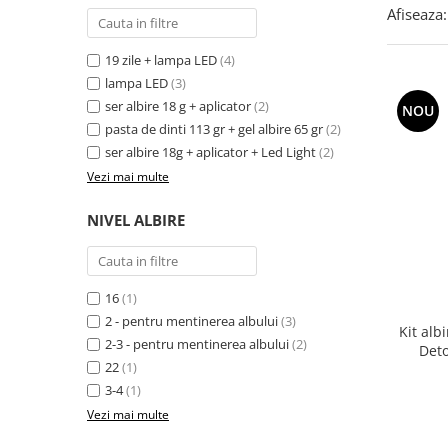
Afiseaza:
19 zile + lampa LED
(4)
lampa LED
(3)
ser albire 18 g + aplicator
(2)
NOU
pasta de dinti 113 gr + gel albire 65 gr
(2)
ser albire 18g + aplicator + Led Light
(2)
Vezi mai multe
NIVEL ALBIRE
16
(1)
2 - pentru mentinerea albului
(3)
Kit alb
2-3 - pentru mentinerea albului
(2)
Deto
22
(1)
3-4
(1)
Vezi mai multe