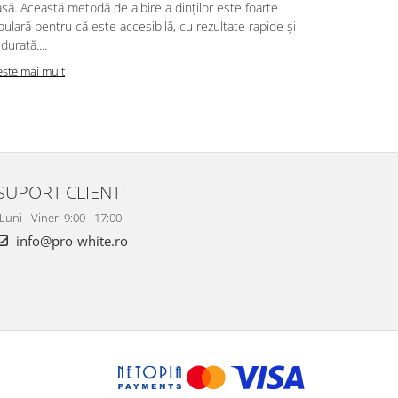
să. Această metodă de albire a dinților este foarte
Dacă doriți s
ulară pentru că este accesibilă, cu rezultate rapide și
Citeste mai m
durată....
este mai mult
SUPORT CLIENTI
Luni - Vineri 9:00 - 17:00
info@pro-white.ro