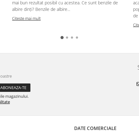
mai bun rezultat posibil cu acestea. Ce sunt benzile de
aca
albire dinți? Benzile de albire...
pop
de 
Citeste mai mult
Cit
noastre
ile magazinului.
litate
DATE COMERCIALE