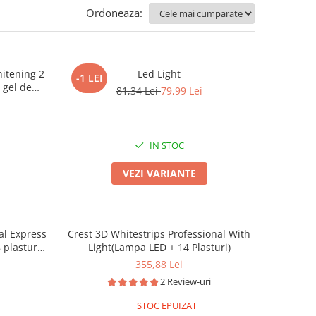
Ordoneaza:
hitening 2
Led Light
-1 LEI
 gel de
81,34 Lei
79,99 Lei
IN STOC
VEZI VARIANTE
al Express
Crest 3D Whitestrips Professional With
 plasturi,
Light(Lampa LED + 14 Plasturi)
vel albire
355,88 Lei
2 Review-uri
STOC EPUIZAT