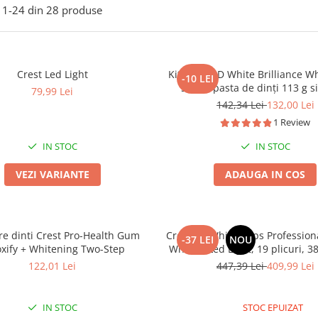
1-
24
din
28
produse
Crest Led Light
Kit Crest 3D White Brilliance W
-10 LEI
Steps, pasta de dinți 113 g si
79,99 Lei
albire 65 g
142,34 Lei
132,00 Lei
1 Review
IN STOC
IN STOC
VEZI VARIANTE
ADAUGA IN COS
ire dinti Crest Pro-Health Gum
Crest 3D Whitestrips Profession
-37 LEI
NOU
xify + Whitening Two-Step
White + Led Light, 19 plicuri, 38
Lampa UV, concentratie 10%, ni
122,01 Lei
447,39 Lei
409,99 Lei
30, kit albire dinti
IN STOC
STOC EPUIZAT