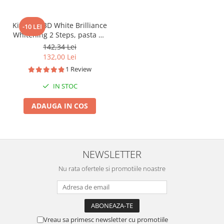
Kit Crest 3D White Brilliance
-10 LEI
Whitening 2 Steps, pasta de
dinți 113 g si gel de albire
142,34 Lei
65 g
132,00 Lei
1 Review
IN STOC
ADAUGA IN COS
NEWSLETTER
Nu rata ofertele si promotiile noastre
Vreau sa primesc newsletter cu promotiile