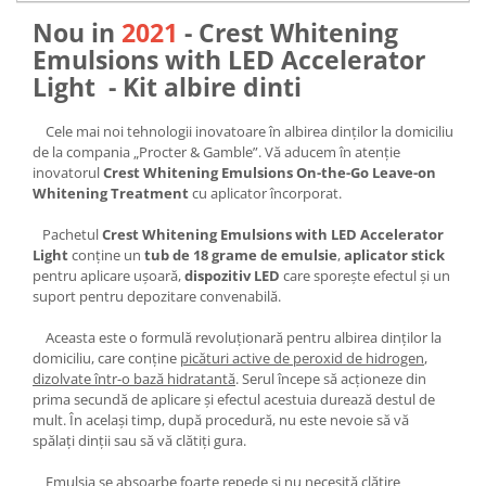
Nou in
2021
- Crest Whitening
Emulsions with LED Accelerator
Light - Kit albire dinti
Cele mai noi tehnologii inovatoare în albirea dinților la domiciliu
de la compania „Procter & Gamble”. Vă aducem în atenție
inovatorul
Crest Whitening Emulsions On-the-Go Leave-on
Whitening Treatment
cu aplicator încorporat.
Pachetul
Crest Whitening Emulsions with LED Accelerator
Light
conține un
tub de 18 grame de emulsie
,
aplicator stick
pentru aplicare ușoară,
dispozitiv LED
care sporește efectul și un
suport pentru depozitare convenabilă.
Aceasta este o formulă revoluționară pentru albirea dinților la
domiciliu, care conține
picături active de peroxid de hidrogen
,
dizolvate într-o bază hidratantă
. Serul începe să acționeze din
prima secundă de aplicare și efectul acestuia durează destul de
mult. În același timp, după procedură, nu este nevoie să vă
spălați dinții sau să vă clătiți gura.
Emulsia se absoarbe foarte repede și nu necesită clătire