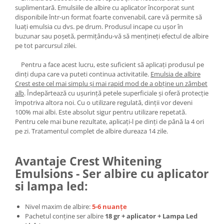
suplimentară. Emulsiile de albire cu aplicator încorporat sunt
disponibile într-un format foarte convenabil, care vă permite să
luați emulsia cu dvs. pe drum. Produsul incape cu ușor în
buzunar sau poșetă, permițându-vă să mențineți efectul de albire
pe tot parcursul zilei.
Pentru a face acest lucru, este suficient să aplicați produsul pe
dinți dupa care va puteti continua activitatile.
Emulsia de albire
Crest este cel mai simplu și mai rapid mod de a obține un zâmbet
alb
. Îndepărtează cu ușurință petele superficiale și oferă protecție
împotriva altora noi. Cu o utilizare regulată, dinții vor deveni
100% mai albi. Este absolut sigur pentru utilizare repetată.
Pentru cele mai bune rezultate, aplicați-l pe dinți de până la 4 ori
pe zi. Tratamentul complet de albire dureaza 14 zile.
Avantaje Crest Whitening
Emulsions - Ser albire cu aplicator
si lampa led:
Nivel maxim de albire:
5-6 nuanțe
Pachetul conține ser albire
18 gr + aplicator + Lampa Led