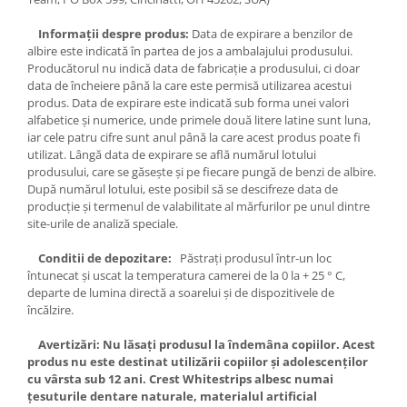
Informații despre produs:
Data de expirare a benzilor de
albire este indicată în partea de jos a ambalajului produsului.
Producătorul nu indică data de fabricație a produsului, ci doar
data de încheiere până la care este permisă utilizarea acestui
produs. Data de expirare este indicată sub forma unei valori
alfabetice și numerice, unde primele două litere latine sunt luna,
iar cele patru cifre sunt anul până la care acest produs poate fi
utilizat. Lângă data de expirare se află numărul lotului
produsului, care se găsește și pe fiecare pungă de benzi de albire.
După numărul lotului, este posibil să se descifreze data de
producție și termenul de valabilitate al mărfurilor pe unul dintre
site-urile de analiză speciale.
Conditii de depozitare:
Păstrați produsul într-un loc
întunecat și uscat la temperatura camerei de la 0 la + 25 ° C,
departe de lumina directă a soarelui și de dispozitivele de
încălzire.
Avertizări: Nu lăsați produsul la îndemâna copiilor. Acest
produs nu este destinat utilizării copiilor și adolescenților
cu vârsta sub 12 ani. Crest Whitestrips albesc numai
țesuturile dentare naturale, materialul artificial