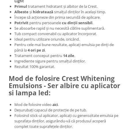
Light
Primul
tratament hidratant și albitor de la Crest.
Albeste
și
hidratează
smalțul dinților în același timp.
Începe să acționeze din prima secundă de aplicare.
Potrivit
pentru persoanele
cu dinții sensibil
.
Se absoarbe rapid și nu necesită clătire suplimentară.
Tub compact convenabil cu aplicator încorporat.
Ideal pentru utilizare oriunde, oricând.
Pentru cele mai bune rezultate, aplicați emulsia pe dinți de
până la
4 ori pe zi
.
Tratament conceput pentru
14 zile
.
Ingrediente sigure pentru smalțul dinților.
Rezultat 100% garantat.
Mod de folosire Crest Whitening
Emulsions - Ser albire cu aplicator
si lampa led:
Mod de folosire video
aici
.
Deșurubați capacul de protecție de pe tub.
Folosind stick-ul aplicator, aplicați cu generozitate emulsia pe
suprafața dinților, asigurându-vă că produsul acoperă
complet toate suprafețele dinților.