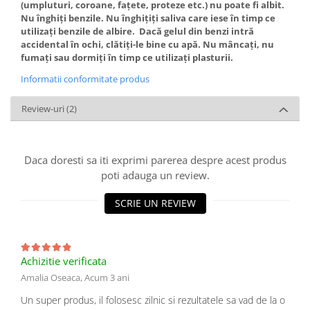
(umpluturi, coroane, fațete, proteze etc.) nu poate fi albit.
Nu înghiți benzile. Nu înghițiți saliva care iese în timp ce
utilizați benzile de albire. Dacă gelul din benzi intră
accidental în ochi, clătiți-le bine cu apă. Nu mâncați, nu
fumați sau dormiți în timp ce utilizați plasturii.
Informatii conformitate produs
Review-uri
(2)
Daca doresti sa iti exprimi parerea despre acest produs
poti adauga un review.
SCRIE UN REVIEW
Achizitie verificata
Amalia Oseaca,
Acum 3 ani
Un super produs, il folosesc zilnic si rezultatele sa vad de la o