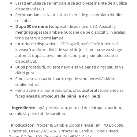
Lăsați emulsia să se înmoaie și să actioneze înainte de a utiliza
dispozitivul LED.
Recomandam sa NU inlaturati serul de pe suprafata dintilor
cu limba.
După 30 de minute
, aplicati dispozitivul LED. Apăsați și
mențineți apăsate ambele butoane de pe dispozitiv în același
timp pentru a porni lampa.
Introduceți dispozitivul LED în gură, astfel încât lumina să
lovească uniform dinții de sus și de jos. Lumina se va stinge
automat după câteva minute, apoi pur și simplu scoateți
dispozitivul.
După procedură, nu este nevoie să vă periați dinții sau să vă
clătiți gura.
Emulsia se absoarbe foarte repede și nu necesită clătire
suplimentară.
Pentru cele mai bune rezultate, producătorul recomandă să
faceți această procedură
de până la 4 ori pe zi
.
Ingrediente:
apă, petrolatum, peroxid de hidrogen, parfum,
sucraloză, palmitat de sorbitan.
Producător
: Procter & Gamble Global Privasi Tim, PO Box 599,
Cincinnati, OH 45202, SUA. „(Procter & Gamble Global Privacu
Team, PO Box 599, Cincinatti, OH 45202, SUA)”