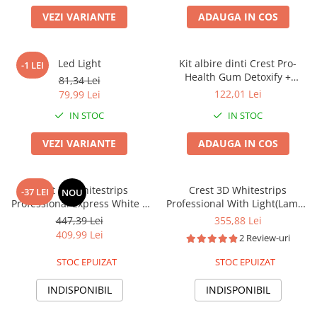
VEZI VARIANTE
ADAUGA IN COS
Led Light
Kit albire dinti Crest Pro-
-1 LEI
Health Gum Detoxify +
81,34 Lei
Whitening Two-Step
122,01 Lei
79,99 Lei
IN STOC
IN STOC
VEZI VARIANTE
ADAUGA IN COS
Crest 3D Whitestrips
Crest 3D Whitestrips
-37 LEI
NOU
Professional Express White +
Professional With Light(Lampa
Led Light, 19 plicuri, 38
LED + 14 Plasturi)
447,39 Lei
355,88 Lei
plasturi, Lampa UV,
409,99 Lei
2 Review-uri
concentratie 10%, nivel albire
30, kit albire dinti
STOC EPUIZAT
STOC EPUIZAT
INDISPONIBIL
INDISPONIBIL