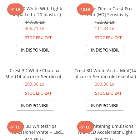
Crest 3D White With Light(
Kit Albire Zilnica Crest Pro-
-41 LEI
-10 LEI
Lampa Led + 20 plasturi)
Health [HD] Sensitivity
447,39 Lei
122,02 Lei
406,71 Lei
111,84 Lei
STOC EPUIZAT
STOC EPUIZAT
INDISPONIBIL
INDISPONIBIL
Crest 3D White Charcoal
Crest 3D White Arctic Mint(14
Mint(14 plicuri + Ser din ulei
plicuri + Ser din ulei esential)
esential)
203,36 Lei
203,36 Lei
STOC EPUIZAT
STOC EPUIZAT
INDISPONIBIL
INDISPONIBIL
Crest 3D Whitestrips
Crest Whitening Emulsions
-61 LEI
-51 LEI
Professional White + Led
with LED Accelerator Light
Light, 19 plicuri, 38 plasturi,
447,39 Lei
284,71 Lei