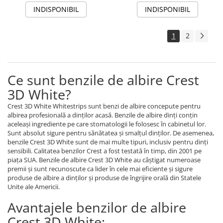
INDISPONIBIL
INDISPONIBIL
1
2
Ce sunt benzile de albire Crest
3D White?
Crest 3D White Whitestrips sunt benzi de albire concepute pentru
albirea profesională a dinților acasă. Benzile de albire dinți conțin
aceleași ingrediente pe care stomatologii le folosesc în cabinetul lor.
Sunt absolut sigure pentru sănătatea și smalțul dinților. De asemenea,
benzile Crest 3D White sunt de mai multe tipuri, inclusiv pentru dinți
sensibili. Calitatea benzilor Crest a fost testată în timp, din 2001 pe
piața SUA. Benzile de albire Crest 3D White au câștigat numeroase
premii și sunt recunoscute ca lider în cele mai eficiente și sigure
produse de albire a dinților și produse de îngrijire orală din Statele
Unite ale Americii.
Avantajele benzilor de albire
Crest 3D White: