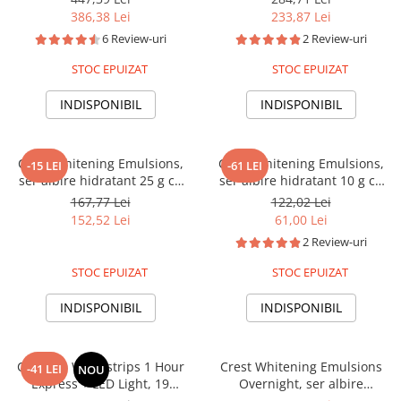
Lampa UV, concentratie 10%,
386,38 Lei
233,87 Lei
nivel albire 30, kit albire dinti
6 Review-uri
2 Review-uri
STOC EPUIZAT
STOC EPUIZAT
INDISPONIBIL
INDISPONIBIL
Crest Whitening Emulsions,
Crest Whitening Emulsions,
-15 LEI
-61 LEI
ser albire hidratant 25 g cu
ser albire hidratant 10 g cu
aplicator, apply & go
aplicator, apply & go, pentru
167,77 Lei
122,02 Lei
dinti sensibili
152,52 Lei
61,00 Lei
2 Review-uri
STOC EPUIZAT
STOC EPUIZAT
INDISPONIBIL
INDISPONIBIL
Crest 3D Whitestrips 1 Hour
Crest Whitening Emulsions
-41 LEI
NOU
Express + LED Light, 19
Overnight, ser albire
plicuri, 38 plasturi, Lampa UV,
hidratant 25g cu aplicator,