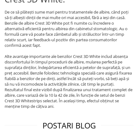
De ce să plătești sume mari pentru tratamentele de albire, când poți
să-ți albești dinții de mai multe ori mai accesibil, fără a ieși din casă.
Benzile de albire Crest 3D White pot fi numite cu încredere o
alternativă eficientă pentru albirea din cabinetul stomatologic. Au o
formulă care vă poate face zâmbetul alb și strălucitor într-un timp
relativ scurt, iar feedback-ul pozitiv din partea consumatorilor
confirmă acest fapt.
Alte avantaje importante ale benzilor Crest 3D White includ absența
disconfortului în timpul procedurii de albire, mularea perfectă pe
suprafața dinților, îndepărtarea eficientă a petelor de suprafață, și un
preț accesibil. Benzile folodesc tehnologia specială care asigură fixarea
fiabilă a benzilor de pe dinți, astfel încât să puteți vorbi, să beți apă și
să nu vă incomodeze la activitățile zilnice, cât timp le purtați.
Rezultatul final este vizibil după finalizarea unui tratament complet de
albire, care variază de la 10 la 42 de zile, în funcție de setul de benzi
Crest 3D Whitestrips selectat. În același timp, efectul obținut se
menține timp de câțiva ani.
POSTARI BLOG