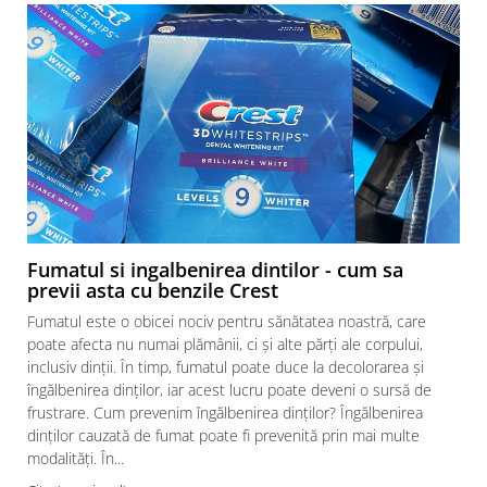
Fumatul si ingalbenirea dintilor - cum sa
previi asta cu benzile Crest
Fumatul este o obicei nociv pentru sănătatea noastră, care
poate afecta nu numai plămânii, ci și alte părți ale corpului,
inclusiv dinții. În timp, fumatul poate duce la decolorarea și
îngălbenirea dinților, iar acest lucru poate deveni o sursă de
frustrare. Cum prevenim îngălbenirea dinților? Îngălbenirea
dinților cauzată de fumat poate fi prevenită prin mai multe
modalități. În...
a