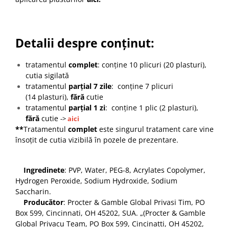
Detalii despre conținut:
tratamentul
complet
: conține 10 plicuri (20 plasturi),
cutia sigilată
tratamentul
parțial 7 zile
: conține 7 plicuri
(14 plasturi),
fără
cutie
tratamentul
parțial 1 zi
: conține 1 plic (2 plasturi),
fără
cutie
->
aici
**
Tratamentul
complet
este singurul tratament care vine
însoțit de cutia vizibilă în pozele de prezentare.
Ingredinete
: PVP, Water, PEG-8, Acrylates Copolymer,
Hydrogen Peroxide, Sodium Hydroxide, Sodium
Saccharin.
Producător
: Procter & Gamble Global Privasi Tim, PO
Box 599, Cincinnati, OH 45202, SUA. „(Procter & Gamble
Global Privacu Team, PO Box 599, Cincinatti, OH 45202,