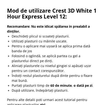
Mod de utilizare Crest 3D White 1
Hour Express Level 12:
Recomandare: Nu este idicat spălarea in prealabil a
dinților.
Deschideți plicul si scoateți plasturii.
Utilizați plasturii cu mâinile uscate.
Pentru o aplicare mai ușoară se aplica prima dată
banda de jos
Folosind o oglindă, se aplică partea cu gel a
plasturelui direct pe dinți.
Aliniați plasturele cu nivelul gingiei si apăsați ușor
pentru un contact corespunzător.
Îndoiți restul plasturelui după dinte pentru o fixare
mai bună.
Purtați plasturii timp de
60 de minute
,
o dată pe zi
.
După utilizare, îndepărtați plasturii.
Pentru alte detalii poti urmari acest tutorial pentru
aplicarea plasturilor
aici
.