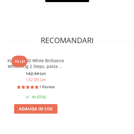
RECOMANDARI
Kit Crest 3D White Brilliance
-10 LEI
Whitening 2 Steps, pasta de
dinți 113 g si gel de albire
142,34 Lei
65 g
132,00 Lei
1 Review
IN STOC
ADAUGA IN COS