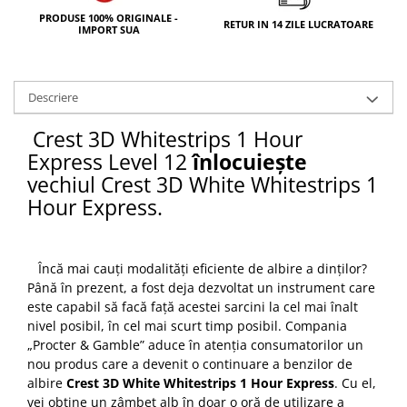
PRODUSE 100% ORIGINALE -
RETUR IN 14 ZILE LUCRATOARE
IMPORT SUA
Descriere
Crest 3D Whitestrips 1 Hour
Express Level 12
înlocuiește
vechiul
Crest 3D White Whitestrips 1
Hour Express
.
Încă mai cauți modalități eficiente de albire a dinților?
Până în prezent, a fost deja dezvoltat un instrument care
este capabil să facă față acestei sarcini la cel mai înalt
nivel posibil, în cel mai scurt timp posibil. Compania
„Procter & Gamble” aduce în atenția consumatorilor un
nou produs care a devenit o continuare a benzilor de
albire
Crest 3D White Whitestrips 1 Hour Express
. Cu el,
vei obține un zâmbet alb în doar o oră de utilizare a