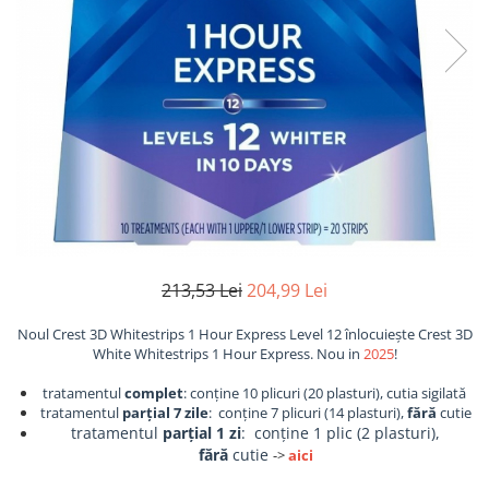
213,53 Lei
204,99 Lei
Noul Crest 3D Whitestrips 1 Hour Express Level 12 înlocuiește Crest 3D
White Whitestrips 1 Hour Express. Nou in
2025
!
tratamentul
complet
: conține 10 plicuri (20 plasturi), cutia sigilată
tratamentul
parțial 7 zile
: conține 7 plicuri (14 plasturi),
fără
cutie
tratamentul
parțial 1 zi
: conține 1 plic (2 plasturi),
fără
cutie
->
aici