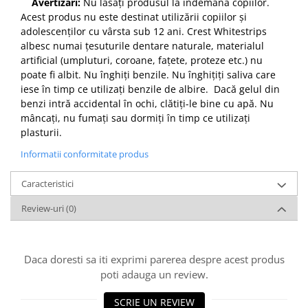
Avertizări:
Nu lăsați produsul la îndemâna copiilor.
Acest produs nu este destinat utilizării copiilor și
adolescenților cu vârsta sub 12 ani. Crest Whitestrips
albesc numai țesuturile dentare naturale, materialul
artificial (umpluturi, coroane, fațete, proteze etc.) nu
poate fi albit. Nu înghiți benzile. Nu înghițiți saliva care
iese în timp ce utilizați benzile de albire. Dacă gelul din
benzi intră accidental în ochi, clătiți-le bine cu apă. Nu
mâncați, nu fumați sau dormiți în timp ce utilizați
plasturii.
Informatii conformitate produs
Caracteristici
Review-uri
(0)
Daca doresti sa iti exprimi parerea despre acest produs
poti adauga un review.
SCRIE UN REVIEW