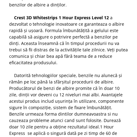
benzilor de albire a dinților.
Crest 3D Whitestrips 1 Hour Express Level 12
a
dezvoltat o tehnologie inovatoare ce garanteaza o albire
rapidă și ușoară. Formula îmbunătățită a gelului este
capabilă să asigure o potrivire perfectă a benzilor pe
dinți. Aceasta înseamnă că în timpul procedurii nu va
trebui să fii distras de la activitățile tale zilnice. Veți putea
comunica și chiar bea apă fără teama de a reduce
eficacitatea produsului.
Datorită tehnologiilor speciale, benzile nu alunecă și
rămân pe loc până la sfârșitul procedurii de albire.
Producătorul de benzi de albire promite că în doar 10
zile, dinții vor deveni cu 12 niveluri mai albi. Avantajele
acestui produs includ ușurința în utilizare, componente
sigure în compoziție, sistem de fixare îmbunătățit.
Benzile urmeaza forma dintilor dumneavoastra si nu
cauzeaza probleme atunci cand sunt folosite. Durează
doar 10 zile pentru a obține rezultatul ideal.1 Hour
Express se aplică o singură dată pe zi timp de 60 de