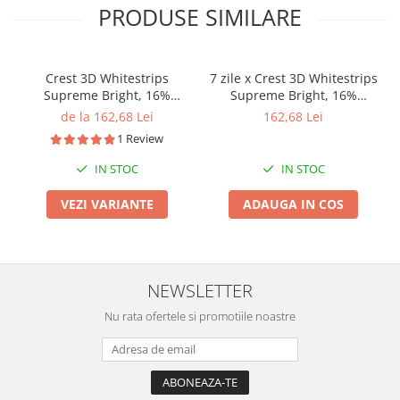
PRODUSE SIMILARE
Crest 3D Whitestrips
7 zile x Crest 3D Whitestrips
Supreme Bright, 16%
Supreme Bright, 16%
concentratie, 21 zile, 42
concentratie, 14 benzi
de la 162,68 Lei
162,68 Lei
benzi albire, nivel albire 24,
albire, nivel albire 9,
1 Review
aplicare 60 min, benzi crest
aplicare 60 min, benzi Crest
IN STOC
IN STOC
VEZI VARIANTE
ADAUGA IN COS
NEWSLETTER
Nu rata ofertele si promotiile noastre