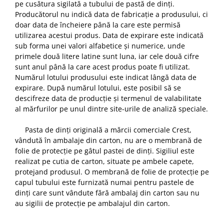
pe cusătura sigilată a tubului de pastă de dinți.
Producătorul nu indică data de fabricație a produsului, ci
doar data de încheiere până la care este permisă
utilizarea acestui produs. Data de expirare este indicată
sub forma unei valori alfabetice și numerice, unde
primele două litere latine sunt luna, iar cele două cifre
sunt anul până la care acest produs poate fi utilizat.
Numărul lotului produsului este indicat lângă data de
expirare. După numărul lotului, este posibil să se
descifreze data de producție și termenul de valabilitate
al mărfurilor pe unul dintre site-urile de analiză speciale.
Pasta de dinți originală a mărcii comerciale Crest,
vândută în ambalaje din carton, nu are o membrană de
folie de protecție pe gâtul pastei de dinți. Sigiliul este
realizat pe cutia de carton, situate pe ambele capete,
protejand produsul. O membrană de folie de protecție pe
capul tubului este furnizată numai pentru pastele de
dinți care sunt vândute fără ambalaj din carton sau nu
au sigilii de protecție pe ambalajul din carton.