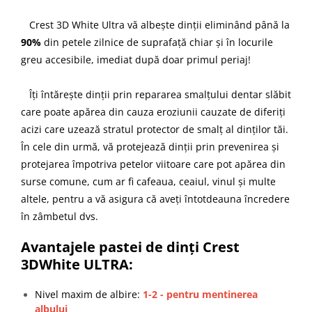
Crest 3D White Ultra vă albește dinții eliminând până la
90%
din petele zilnice de suprafață chiar și în locurile
greu accesibile, imediat după doar primul periaj!
Îți întărește dinții prin repararea smalțului dentar slăbit
care poate apărea din cauza eroziunii cauzate de diferiți
acizi care uzează stratul protector de smalț al dinților tăi.
În cele din urmă, vă protejează dinții prin prevenirea și
protejarea împotriva petelor viitoare care pot apărea din
surse comune, cum ar fi cafeaua, ceaiul, vinul și multe
altele, pentru a vă asigura că aveți întotdeauna încredere
în zâmbetul dvs.
Avantajele pastei de dinți Crest
3DWhite ULTRA:
Nivel maxim de albire:
1-2 - pentru mentinerea
albului