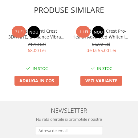
PRODUSE SIMILARE
Pasta de dinti Crest
Pasta de dinti Crest Pro-
-3 LEI
-1 LEI
NOU
NOU
3DWHITE, Brilliance Vibrant
Health Advanced Whitening
H
Peppermint, LARGE SIZE,
+ Intensive Clean, 8
71,18 Lei
55,92 Lei
fara gluten, 130g
beneficii, 164g
68,00 Lei
de la 55,00 Lei
IN STOC
IN STOC
ADAUGA IN COS
VEZI VARIANTE
NEWSLETTER
Nu rata ofertele si promotiile noastre