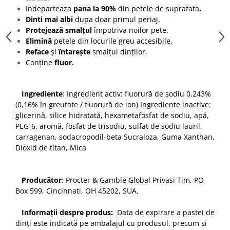
Indeparteaza
pana la 90%
din petele de suprafata
.
Dinti mai albi
dupa doar primul periaj.
Protejează smalțul
împotriva noilor pete.
Elimină
petele din locurile greu accesibile.
Reface
și
întarește
smalțul dinților.
Conține
fluor.
Ingrediente
: Ingredient activ: fluorură de sodiu 0,243%
(0,16% în greutate / fluorură de ion) Ingrediente inactive:
glicerină, silice hidratată, hexametafosfat de sodiu, apă,
PEG-6, aromă, fosfat de trisodiu, sulfat de sodiu lauril,
carragenan, sodacropodil-beta Sucraloza, Guma Xanthan,
Dioxid de titan, Mica
Producător
: Procter & Gamble Global Privasi Tim, PO
Box 599, Cincinnati, OH 45202, SUA.
Informații despre produs:
Data de expirare a pastei de
dinți este indicată pe ambalajul cu produsul, precum și