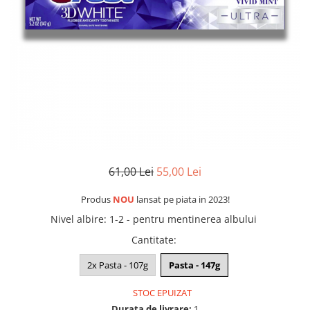
61,00 Lei
55,00 Lei
Produs
NOU
lansat pe piata in 2023!
Nivel albire
:
1-2 - pentru mentinerea albului
Cantitate
:
2x Pasta - 107g
Pasta - 147g
STOC EPUIZAT
Durata de livrare:
1