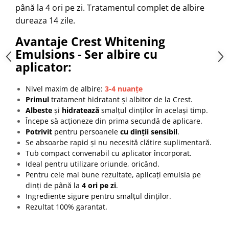
până la 4 ori pe zi. Tratamentul complet de albire
dureaza 14 zile.
Avantaje Crest Whitening
Emulsions - Ser albire cu
aplicator:
Nivel maxim de albire:
3-4 nuanțe
Primul
tratament hidratant și albitor de la Crest.
Albeste
și
hidratează
smalțul dinților în același timp.
Începe să acționeze din prima secundă de aplicare.
Potrivit
pentru persoanele
cu dinții sensibil
.
Se absoarbe rapid și nu necesită clătire suplimentară.
Tub compact convenabil cu aplicator încorporat.
Ideal pentru utilizare oriunde, oricând.
Pentru cele mai bune rezultate, aplicați emulsia pe
dinți de până la
4 ori pe zi
.
Ingrediente sigure pentru smalțul dinților.
Rezultat 100% garantat.