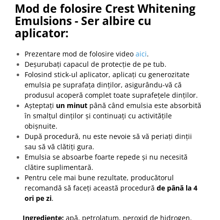
Mod de folosire Crest Whitening
Emulsions - Ser albire cu
aplicator:
Prezentare mod de folosire video
aici
.
Deșurubați capacul de protecție de pe tub.
Folosind stick-ul aplicator, aplicați cu generozitate
emulsia pe suprafața dinților, asigurându-vă că
produsul acoperă complet toate suprafețele dinților.
Așteptați
un minut
până când emulsia este absorbită
în smalțul dinților și continuați cu activitățile
obișnuite.
După procedură, nu este nevoie să vă periați dinții
sau să vă clătiți gura.
Emulsia se absoarbe foarte repede și nu necesită
clătire suplimentară.
Pentru cele mai bune rezultate, producătorul
recomandă să faceți această procedură
de până la 4
ori pe zi
.
Ingrediente:
apă, petrolatum, peroxid de hidrogen,