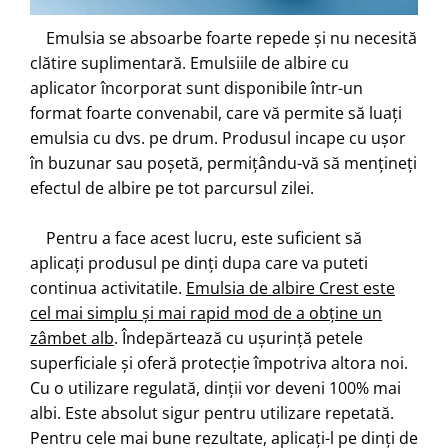
Emulsia se absoarbe foarte repede și nu necesită
clătire suplimentară. Emulsiile de albire cu
aplicator încorporat sunt disponibile într-un
format foarte convenabil, care vă permite să luați
emulsia cu dvs. pe drum. Produsul incape cu ușor
în buzunar sau poșetă, permițându-vă să mențineți
efectul de albire pe tot parcursul zilei.
Pentru a face acest lucru, este suficient să
aplicați produsul pe dinți dupa care va puteti
continua activitatile.
Emulsia de albire Crest este
cel mai simplu și mai rapid mod de a obține un
zâmbet alb
. Îndepărtează cu ușurință petele
superficiale și oferă protecție împotriva altora noi.
Cu o utilizare regulată, dinții vor deveni 100% mai
albi. Este absolut sigur pentru utilizare repetată.
Pentru cele mai bune rezultate, aplicați-l pe dinți de