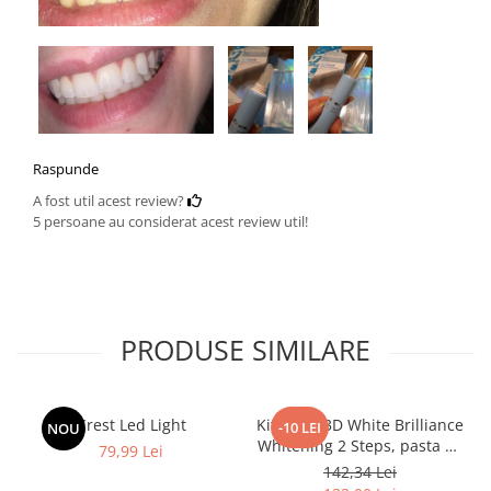
Raspunde
A fost util acest review?
5 persoane au considerat acest review util!
PRODUSE SIMILARE
Crest Led Light
Kit Crest 3D White Brilliance
-10 LEI
NOU
Whitening 2 Steps, pasta de
79,99 Lei
dinți 113 g si gel de albire
142,34 Lei
65 g