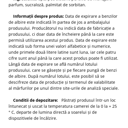
parfum, sucraloză, palmitat de sorbitan.
Informații despre produs:
Data de expirare a benzilor
de albire este indicată în partea de jos a ambalajului
produsului. Producătorul nu indică data de fabricație a
produsului, ci doar data de încheiere până la care este
permisă utilizarea acestui produs. Data de expirare este
indicată sub forma unei valori alfabetice și numerice,
unde primele două litere latine sunt luna, iar cele patru
cifre sunt anul până la care acest produs poate fi utilizat.
Lângă data de expirare se află numărul lotului
produsului, care se găsește și pe fiecare pungă de benzi
de albire. După numărul lotului, este posibil să se
descifreze data de producție și termenul de valabilitate
al mărfurilor pe unul dintre site-urile de analiză speciale.
Conditii de depozitare:
Păstrați produsul într-un loc
întunecat și uscat la temperatura camerei de la 0 la + 25
° C, departe de lumina directă a soarelui și de
dispozitivele de încălzire.