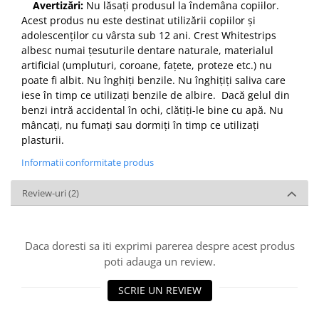
Avertizări:
Nu lăsați produsul la îndemâna copiilor.
Acest produs nu este destinat utilizării copiilor și
adolescenților cu vârsta sub 12 ani. Crest Whitestrips
albesc numai țesuturile dentare naturale, materialul
artificial (umpluturi, coroane, fațete, proteze etc.) nu
poate fi albit. Nu înghiți benzile. Nu înghițiți saliva care
iese în timp ce utilizați benzile de albire. Dacă gelul din
benzi intră accidental în ochi, clătiți-le bine cu apă. Nu
mâncați, nu fumați sau dormiți în timp ce utilizați
plasturii.
Informatii conformitate produs
Review-uri
(2)
Daca doresti sa iti exprimi parerea despre acest produs
poti adauga un review.
SCRIE UN REVIEW