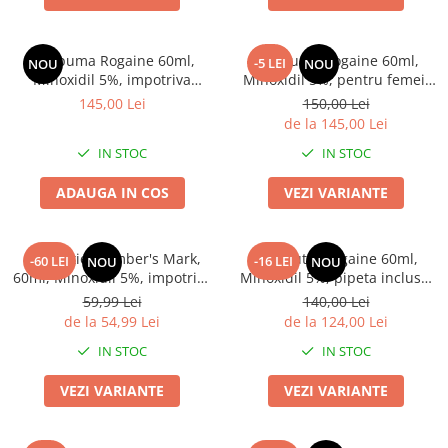
1x Spuma Rogaine 60ml,
2x Spuma Rogaine 60ml,
-5 LEI
NOU
NOU
Minoxidil 5%, impotriva
Minoxidil 5%, pentru femei,
caderii parului, tratament 1
impotriva caderii parului,
145,00 Lei
150,00 Lei
luna
tratament 4 luni
de la 145,00 Lei
IN STOC
IN STOC
ADAUGA IN COS
VEZI VARIANTE
6x Solutie Member's Mark,
3x Solutie Rogaine 60ml,
-60 LEI
-16 LEI
NOU
NOU
60ml, Minoxidil 5%, impotriva
Minoxidil 5%, pipeta inclusa,
caderii parului, pipeta
impotriva caderii parului,
59,99 Lei
140,00 Lei
originala inclusa, tratament
tratament 3 luni
de la 54,99 Lei
de la 124,00 Lei
complet 6 luni
IN STOC
IN STOC
VEZI VARIANTE
VEZI VARIANTE