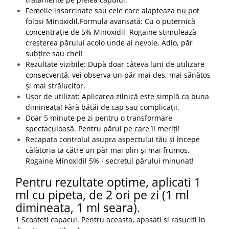
Femeile insarcinate sau cele care alapteaza nu pot
folosi Minoxidil.Formula avansată: Cu o puternică
concentrație de 5% Minoxidil, Rogaine stimulează
creșterea părului acolo unde ai nevoie. Adio, păr
subțire sau chel!
Rezultate vizibile: După doar câteva luni de utilizare
consecventă, vei observa un păr mai des, mai sănătos
și mai strălucitor.
Ușor de utilizat: Aplicarea zilnică este simplă ca buna
dimineața! Fără bătăi de cap sau complicații.
Doar 5 minute pe zi pentru o transformare
spectaculoasă. Pentru părul pe care îl meriți!
Recapata controlul asupra aspectului tău și începe
călătoria ta către un păr mai plin și mai frumos.
Rogaine Minoxidil 5% - secretul părului minunat!
Pentru rezultate optime, aplicati 1
ml cu pipeta, de 2 ori pe zi (1 ml
dimineata, 1 ml seara).
1 Scoateti capacul. Pentru aceasta, apasati si rasuciti in