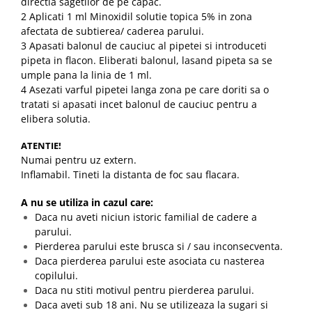
directia sagetilor de pe capac.
2 Aplicati 1 ml Minoxidil solutie topica 5% in zona
afectata de subtierea/ caderea parului.
3 Apasati balonul de cauciuc al pipetei si introduceti
pipeta in flacon. Eliberati balonul, lasand pipeta sa se
umple pana la linia de 1 ml.
4 Asezati varful pipetei langa zona pe care doriti sa o
tratati si apasati incet balonul de cauciuc pentru a
elibera solutia.
ATENTIE!
Numai pentru uz extern.
Inflamabil. Tineti la distanta de foc sau flacara.
A nu se utiliza in cazul care:
Daca nu aveti niciun istoric familial de cadere a
parului.
Pierderea parului este brusca si / sau inconsecventa.
Daca pierderea parului este asociata cu nasterea
copilului.
Daca nu stiti motivul pentru pierderea parului.
Daca aveti sub 18 ani. Nu se utilizeaza la sugari si