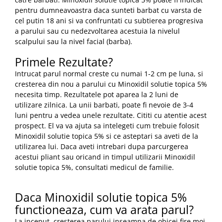
pentru dumneavoastra daca sunteti barbat cu varsta de
cel putin 18 ani si va confruntati cu subtierea progresiva
a parului sau cu nedezvoltarea acestuia la nivelul
scalpului sau la nivel facial (barba).
Primele Rezultate?
Intrucat parul normal creste cu numai 1-2 cm pe luna, si
cresterea din nou a parului cu Minoxidil solutie topica 5%
necesita timp. Rezultatele pot aparea la 2 luni de
utilizare zilnica. La unii barbati, poate fi nevoie de 3-4
luni pentru a vedea unele rezultate. Cititi cu atentie acest
prospect. El va va ajuta sa intelegeti cum trebuie folosit
Minoxidil solutie topica 5% si ce asteptari sa aveti de la
utilizarea lui. Daca aveti intrebari dupa parcurgerea
acestui pliant sau oricand in timpul utilizarii Minoxidil
solutie topica 5%, consultati medicul de familie.
Daca Minoxidil solutie topica 5%
functioneaza, cum va arata parul?
La inceput, cresterea parului inseamna de obicei fire moi