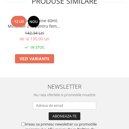
PRODUSE SIMILARE
3x Solutie Rogaine 60ml,
-12 LEI
NOU
Minoxidil 2%, pentru femei,
pipeta originala inclusa,
142,34 Lei
impotriva caderii parului,
de la 130,00 Lei
tratament 3 luni
IN STOC
VEZI VARIANTE
NEWSLETTER
Nu rata ofertele si promotiile noastre
Vreau sa primesc newsletter cu promotiile