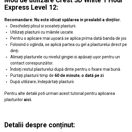
Mod de utilizare Crest 3D White 1 Hour
Express Level 12:
Recomandare: Nu este idicat spălarea in prealabil a dinților.
Deschideți plicul si scoateți plasturii.
Utilizați plasturii cu mâinile uscate.
Pentru o aplicare mai ușoară se aplica prima dată banda de jos
Folosind o oglindă, se aplică partea cu gel a plasturelui direct pe
dinți.
Aliniați plasturele cu nivelul gingiei si apăsați ușor pentru un
contact corespunzător.
Îndoiți restul plasturelui după dinte pentru o fixare mai bună.
Purtați plasturii timp de
60 de minute
,
o dată pe zi
.
După utilizare, îndepărtați plasturii.
Pentru alte detalii poti urmari acest tutorial pentru aplicarea
plasturilor
aici
.
Detalii despre conținut: