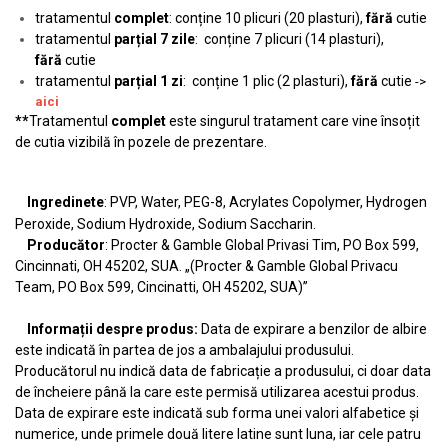
tratamentul
complet
: conține 10 plicuri (20 plasturi),
fără
cutie
tratamentul
parțial 7 zile
: conține 7 plicuri (14 plasturi),
fără
cutie
tratamentul
parțial 1 zi
: conține 1 plic (2 plasturi),
fără
cutie
->
aici
**
Tratamentul
complet
este singurul tratament care vine însoțit
de cutia vizibilă în pozele de prezentare.
Ingredinete
: PVP, Water, PEG-8, Acrylates Copolymer, Hydrogen
Peroxide, Sodium Hydroxide, Sodium Saccharin.
Producător
: Procter & Gamble Global Privasi Tim, PO Box 599,
Cincinnati, OH 45202, SUA. „(Procter & Gamble Global Privacu
Team, PO Box 599, Cincinatti, OH 45202, SUA)”
Informații despre produs:
Data de expirare a benzilor de albire
este indicată în partea de jos a ambalajului produsului.
Producătorul nu indică data de fabricație a produsului, ci doar data
de încheiere până la care este permisă utilizarea acestui produs.
Data de expirare este indicată sub forma unei valori alfabetice și
numerice, unde primele două litere latine sunt luna, iar cele patru