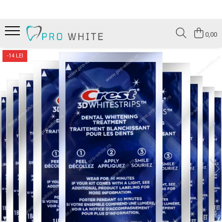
Benzi albire Crest
Periute de dinti
Informatii utile
0,00
● Albirea dintilor pentru prima data
● Periute de dinti clasice
Intrebari Frecvente
-14 LEI
● Benzi pentru dinti sensibili
● Periute de dinti pentru copii
Alege produsul care ti se potriveste
● Benzi pentru albire rapida/ocazie
● Periute de dinti electrice
Crest original sau fake?
● Benzi pentru albire profesionala
Cum se utilizeaza corect plasturii
Crest?
● Nivel maxim de albire