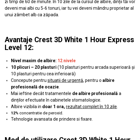
zi timp de 60 de minute. În 10 zile de la cursul de albire, dinții tăi vor
deveni mai albi cu 5-6 tonuri, iar tu vei deveni mândru proprietar al
unui zâmbet alb ca zăpada.
Avantaje Crest 3D White 1 Hour Express
Level 12:
Nivel maxim de albire:
12 nivele
10 plicuri – 20 plasturi
(10 plasturi pentru arcada superioară și
10 plasturi pentru cea inferioară)
Concepute pentru
situații de urgență
, pentru o
albire
profesională de ocazie
.
Mai ieftine decât tratamentele
de albire profesională
a
dinților efectuate în cabinetele stomatologice.
Albire vizibila in
doar 1 ora,
rezultat complet în 10 zile
.
12%
concentratie de peroxid.
Tehnologie avansata de prindere si fixare.