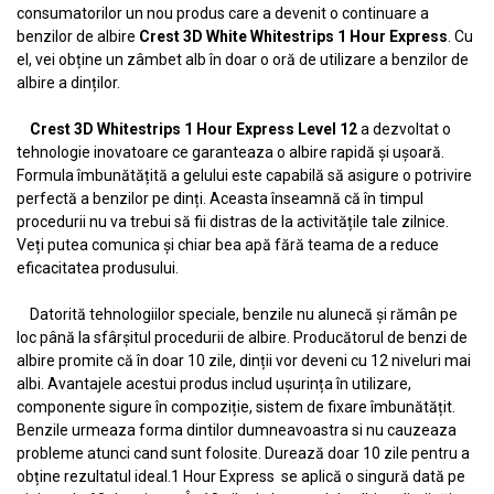
consumatorilor un nou produs care a devenit o continuare a
benzilor de albire
Crest 3D White Whitestrips 1 Hour Express
. Cu
el, vei obține un zâmbet alb în doar o oră de utilizare a benzilor de
albire a dinților.
Crest 3D Whitestrips 1 Hour Express Level 12
a dezvoltat o
tehnologie inovatoare ce garanteaza o albire rapidă și ușoară.
Formula îmbunătățită a gelului este capabilă să asigure o potrivire
perfectă a benzilor pe dinți. Aceasta înseamnă că în timpul
procedurii nu va trebui să fii distras de la activitățile tale zilnice.
Veți putea comunica și chiar bea apă fără teama de a reduce
eficacitatea produsului.
Datorită tehnologiilor speciale, benzile nu alunecă și rămân pe
loc până la sfârșitul procedurii de albire. Producătorul de benzi de
albire promite că în doar 10 zile, dinții vor deveni cu 12 niveluri mai
albi. Avantajele acestui produs includ ușurința în utilizare,
componente sigure în compoziție, sistem de fixare îmbunătățit.
Benzile urmeaza forma dintilor dumneavoastra si nu cauzeaza
probleme atunci cand sunt folosite. Durează doar 10 zile pentru a
obține rezultatul ideal.1 Hour Express se aplică o singură dată pe