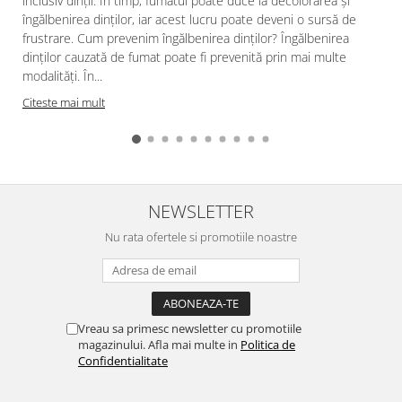
inclusiv dinții. În timp, fumatul poate duce la decolorarea și
îngălbenirea dinților, iar acest lucru poate deveni o sursă de
frustrare. Cum prevenim îngălbenirea dinților? Îngălbenirea
dinților cauzată de fumat poate fi prevenită prin mai multe
modalități. În...
a
Citeste mai mult
NEWSLETTER
Nu rata ofertele si promotiile noastre
Vreau sa primesc newsletter cu promotiile
magazinului. Afla mai multe in
Politica de
Confidentialitate