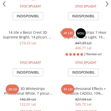
nivel albire 8, benzi albire
min, benzi albire dinti
STOC EPUIZAT
STOC EPUIZAT
dinti
INDISPONIBIL
INDISPONIBIL
14 zile x Benzi Crest 3D
Crest 3D Whitestrips 1 Hour
-41 LEI
NOU
Supreme Bright, 14 plicuri, 28
Express + LED Light, 19
benzi albire, 14% peroxid,
plicuri, 38 plasturi, Lampa UV,
274,53 Lei
447,39 Lei
nivel albire 16, aplicare 60
concentratie 12%, nivel albire
406,71 Lei
min
30, kit albire dinti
2 Review-uri
STOC EPUIZAT
STOC EPUIZAT
INDISPONIBIL
INDISPONIBIL
Crest 3D Whitestrips
Crest Professional Effects +
-20 LEI
-81 LEI
Professional White, 7 plicuri,
Emulsie CADOU, 10%
14 plasturi, concentratie 10%,
concentratie, 20 zile, 40 benzi
142,35 Lei
427,04 Lei
nivel albire 7, kit albire dinti
albire, nivel albire 18, aplicare
122,01 Lei
345,70 Lei
45 min