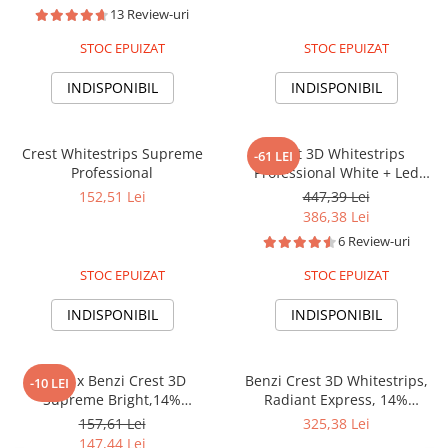
benzi albire dinti
concentratie 10%, nivel albire
13 Review-uri
30, kit albire dinti
STOC EPUIZAT
STOC EPUIZAT
INDISPONIBIL
INDISPONIBIL
Crest Whitestrips Supreme
Crest 3D Whitestrips
-61 LEI
Professional
Professional White + Led
Light, 19 plicuri, 38 plasturi,
152,51 Lei
447,39 Lei
Lampa UV, concentratie 10%,
386,38 Lei
nivel albire 30, kit albire dinti
6 Review-uri
STOC EPUIZAT
STOC EPUIZAT
INDISPONIBIL
INDISPONIBIL
7 zile x Benzi Crest 3D
Benzi Crest 3D Whitestrips,
-10 LEI
Supreme Bright,14%
Radiant Express, 14%
concentratie, 7 plicuri, 14
concentratie, 14 zile, 28 benzi,
157,61 Lei
325,38 Lei
benzi albire, aplicare 60 min,
nivel albire 18, aplicare 60
147,44 Lei