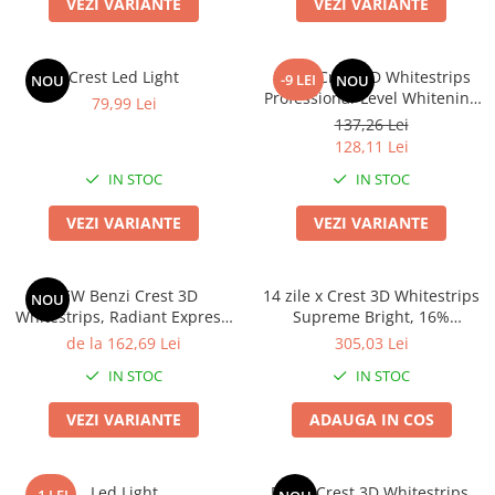
VEZI VARIANTE
VEZI VARIANTE
Crest Led Light
Benzi Crest 3D Whitestrips
-9 LEI
NOU
NOU
Professional-Level Whitening
79,99 Lei
effects
137,26 Lei
128,11 Lei
IN STOC
IN STOC
VEZI VARIANTE
VEZI VARIANTE
NEW Benzi Crest 3D
14 zile x Crest 3D Whitestrips
NOU
Whitestrips, Radiant Express,
Supreme Bright, 16%
14% concentratie, 7 zile, 14
concentratie, 28 benzi albire,
de la 162,69 Lei
305,03 Lei
benzi, nivel albire 9, aplicare
nivel albire 18, aplicare 60
IN STOC
IN STOC
60 min, benzi albire dinti
min, benzi albire dinti
VEZI VARIANTE
ADAUGA IN COS
Led Light
Benzi Crest 3D Whitestrips,