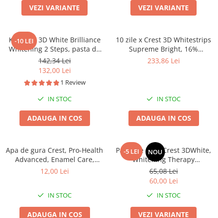
VEZI VARIANTE
VEZI VARIANTE
Kit Crest 3D White Brilliance
10 zile x Crest 3D Whitestrips
-10 LEI
Whitening 2 Steps, pasta de
Supreme Bright, 16%
dinți 113 g si gel de albire 65
concentratie, 20 benzi albire,
142,34 Lei
233,86 Lei
g
nivel albire 13, aplicare 60
132,00 Lei
min, benzi albire dinti
1 Review
IN STOC
IN STOC
ADAUGA IN COS
ADAUGA IN COS
Apa de gura Crest, Pro-Health
Pasta de dinti Crest 3DWhite,
-5 LEI
NOU
Advanced, Enamel Care,
Whitening Therapy
protejeaza smaltul, 36ml
CHARCOAL, aroma de menta,
12,00 Lei
65,08 Lei
pudră de căbune activ, 130 g
60,00 Lei
IN STOC
IN STOC
ADAUGA IN COS
VEZI VARIANTE