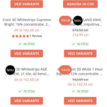
VEZI VARIANTE
ADAUGA IN COS
Crest 3D Whitestrips Supreme
3x Spuma KIRKLAND 60ml,
-59 LEI
NOU
Bright, 16% concentratie, 21
Minoxidil 5%, impotriva
zile, 42 benzi albire, nivel
caderii parului, tratament 3
de la 162,68 Lei
273,52 Lei
albire 24, aplicare 60 min,
luni
214,99 Lei
1 Review
benzi crest
IN STOC
IN STOC
VEZI VARIANTE
VEZI VARIANTE
Crest 3D Whitestrips AGE
Benzi Crest 3D White 1 Hour
-14 LEI
NOU
RENEW, 21 zile, 42 benzi
Express, 12% concentratie, 10
albire, 16% concentratie, 21
zile, 20 benzi, aplicare 60 min,
de la 162,68 Lei
162,69 Lei
zile, 42 benzi albire, nivel
nivel albire 12, benzi albire
de la 142,34 Lei
albire 25, aplicare 60 min,
dinti
IN STOC
IN STOC
benzi crest
VEZI VARIANTE
VEZI VARIANTE