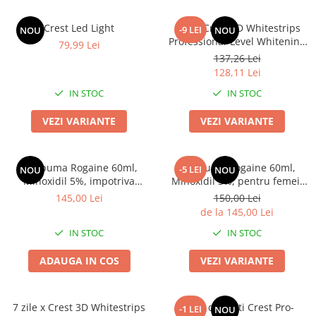
Crest Led Light
Benzi Crest 3D Whitestrips
-9 LEI
NOU
NOU
Professional-Level Whitening
79,99 Lei
effects
137,26 Lei
128,11 Lei
IN STOC
IN STOC
VEZI VARIANTE
VEZI VARIANTE
1x Spuma Rogaine 60ml,
2x Spuma Rogaine 60ml,
-5 LEI
NOU
NOU
Minoxidil 5%, impotriva
Minoxidil 5%, pentru femei,
caderii parului, tratament 1
impotriva caderii parului,
145,00 Lei
150,00 Lei
luna
tratament 4 luni
de la 145,00 Lei
IN STOC
IN STOC
ADAUGA IN COS
VEZI VARIANTE
7 zile x Crest 3D Whitestrips
Pasta de dinti Crest Pro-
-1 LEI
NOU