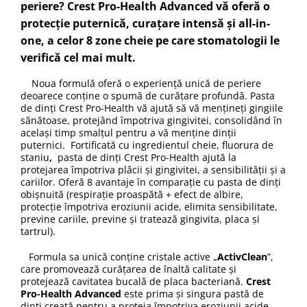
periere? Crest Pro-Health Advanced vă oferă o
protecție puternică, curațare intensă și all-in-
one, a celor 8 zone cheie pe care stomatologii le
verifică cel mai mult.
Noua formulă oferă o experiență unică de periere
deoarece conține o spumă de curățare profundă. Pasta
de dinți Crest Pro-Health vă ajută să vă mențineți gingiile
sănătoase, protejând împotriva gingivitei, consolidând în
același timp smalțul pentru a vă menține dinții
puternici. Fortificată cu ingredientul cheie, fluorura de
staniu
,
pasta de dinți Crest Pro-Health ajută la
protejarea împotriva plăcii și gingivitei, a sensibilității și a
cariilor. Oferă 8 avantaje în comparație cu pasta de dinți
obișnuită (respirație proaspătă + efect de albire,
protecție împotriva eroziunii acide, elimita sensibilitate,
previne cariile, previne și tratează gingivita, placa și
tartrul).
Formula sa unică conține cristale active „
ActivClean
”,
care promovează curățarea de înaltă calitate și
protejează cavitatea bucală de placa bacteriană.
Crest
Pro-Health Advanced
este prima și singura pastă de
dinți creată pentru a proteja împotriva eroziunii acide,