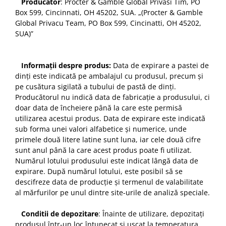
Producător
: Procter & Gamble Global Privasi Tim, PO
Box 599, Cincinnati, OH 45202, SUA. „(Procter & Gamble
Global Privacu Team, PO Box 599, Cincinatti, OH 45202,
SUA)”
Informații despre produs:
Data de expirare a pastei de
dinți este indicată pe ambalajul cu produsul, precum și
pe cusătura sigilată a tubului de pastă de dinți.
Producătorul nu indică data de fabricație a produsului, ci
doar data de încheiere până la care este permisă
utilizarea acestui produs. Data de expirare este indicată
sub forma unei valori alfabetice și numerice, unde
primele două litere latine sunt luna, iar cele două cifre
sunt anul până la care acest produs poate fi utilizat.
Numărul lotului produsului este indicat lângă data de
expirare. După numărul lotului, este posibil să se
descifreze data de producție și termenul de valabilitate
al mărfurilor pe unul dintre site-urile de analiză speciale.
Conditii de depozitare
: Înainte de utilizare, depozitați
produsul într-un loc întunecat și uscat la temperatura