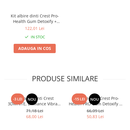
Kit albire dinti Crest Pro-
Health Gum Detoxify +
Whitening Two-Step
122,01 Lei
IN STOC
ADAUGA IN COS
PRODUSE SIMILARE
Pasta de dinti Crest
Pasta de dinti Crest Pro-
-3 LEI
-15 LEI
NOU
NOU
3DWHITE, Brilliance Vibrant
Health PRO Gum Detoxify &
Peppermint, LARGE SIZE,
Restore, Deep Clean, gust
71,18 Lei
66,09 Lei
fara gluten, 130g
de menta, vindeca gingia,
68,00 Lei
50,83 Lei
130g