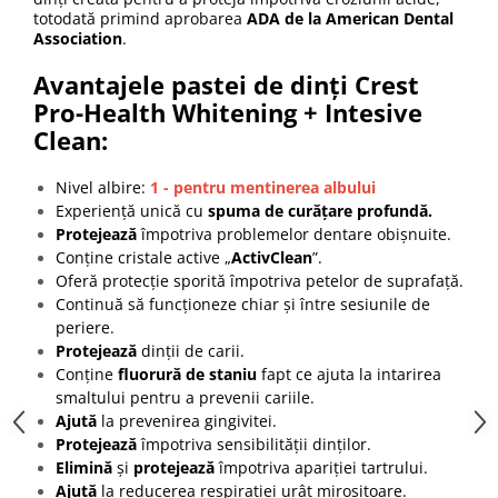
totodată primind aprobarea
ADA de la American Dental
Association
.
Avantajele pastei de dinți Crest
Pro-Health Whitening + Intesive
Clean:
Nivel albire:
1 - pentru mentinerea albului
Experiență
unică cu
spuma de curățare profundă.
Protejează
împotriva problemelor dentare obișnuite.
Conține cristale active „
ActivClean
”.
Oferă protecție sporită împotriva petelor de suprafață.
Continuă să funcționeze chiar și între sesiunile de
periere.
Protejează
dinții de carii.
Conține
fluorură de staniu
fapt ce ajuta la intarirea
smaltului pentru a prevenii cariile.
Ajută
la prevenirea gingivitei.
Protejează
împotriva sensibilității dinților.
Elimină
și
protejează
împotriva apariției tartrului.
Ajută
la reducerea respirației urât mirositoare.