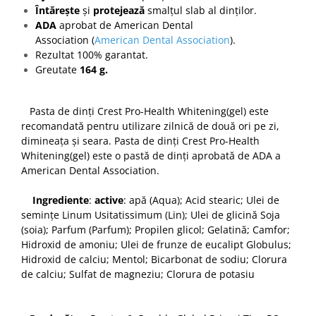
Întărește
și
protejează
smalțul slab al dinților.
ADA
aprobat de American Dental
Association (
American Dental Association
).
Rezultat 100% garantat.
Greutate
164 g.
Pasta de dinți Crest Pro-Health Whitening(gel) este
recomandată pentru utilizare zilnică de două ori pe zi,
dimineața și seara. Pasta de dinți Crest Pro-Health
Whitening(gel) este o pastă de dinți aprobată de ADA a
American Dental Association.
Ingrediente
:
active
: apă (Aqua); Acid stearic; Ulei de
semințe Linum Usitatissimum (Lin); Ulei de glicină Soja
(soia); Parfum (Parfum); Propilen glicol; Gelatină; Camfor;
Hidroxid de amoniu; Ulei de frunze de eucalipt Globulus;
Hidroxid de calciu; Mentol; Bicarbonat de sodiu; Clorura
de calciu; Sulfat de magneziu; Clorura de potasiu