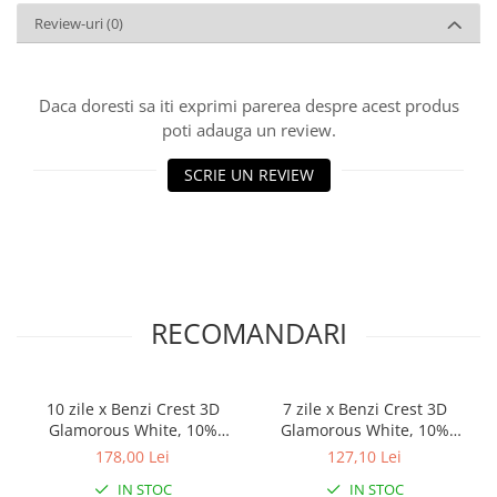
Review-uri
(0)
Daca doresti sa iti exprimi parerea despre acest produs
poti adauga un review.
SCRIE UN REVIEW
RECOMANDARI
10 zile x Benzi Crest 3D
7 zile x Benzi Crest 3D
Glamorous White, 10%
Glamorous White, 10%
concentratie, 20 benzi
concentratie, 14 benzi
178,00 Lei
127,10 Lei
albire, nivel albire 6,
albire, nivel albire 4-5,
IN STOC
IN STOC
aplicare 30 min, benzi
aplicare 30 min, benzi