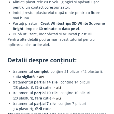
Aliniați plasturele cu nivelul gingiei si apăsați ușor
pentru un contact corespunzător.
Îndoiți restul plasturelui după dinte pentru o fixare
mai buna.
Purtați plasturii
Crest Whitestrips 3D White Supreme
Bright
timp de
60 minute
,
o data pe zi
.
După utilizare, indepărtați și aruncați plasturii.
Pentru alte detalii poti urmari acest tutorial pentru
aplicarea plasturilor
aici
.
Detalii despre conținut:
tratamentul
complet
: conține 21 plicuri (42 plasturi),
cutia
sigilată
->
aici
tratamentul
parțial 14 zile
: conține 14 plicuri
(28 plasturi),
fără
cutie
->
aici
tratamentul
parțial 10 zile
: conține 10 plicuri
(20 plasturi),
fără
cutie
->
aici
tratamentul
parțial 7 zile
: conține 7 plicuri
(14 plasturi),
fără
cutie