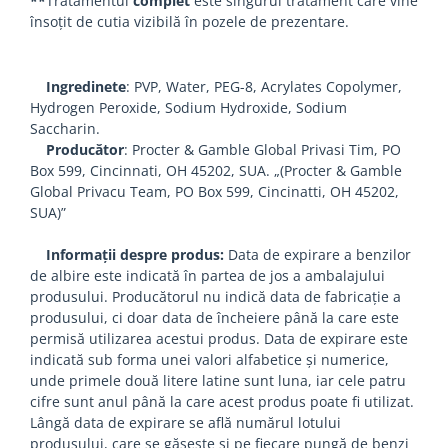
**
Tratamentul
complet
este singurul tratament care vine
însoțit de cutia vizibilă în pozele de prezentare.
Ingredinete
: PVP, Water, PEG-8, Acrylates Copolymer,
Hydrogen Peroxide, Sodium Hydroxide, Sodium
Saccharin.
Producător
: Procter & Gamble Global Privasi Tim, PO
Box 599, Cincinnati, OH 45202, SUA. „(Procter & Gamble
Global Privacu Team, PO Box 599, Cincinatti, OH 45202,
SUA)”
Informații despre produs:
Data de expirare a benzilor
de albire este indicată în partea de jos a ambalajului
produsului. Producătorul nu indică data de fabricație a
produsului, ci doar data de încheiere până la care este
permisă utilizarea acestui produs. Data de expirare este
indicată sub forma unei valori alfabetice și numerice,
unde primele două litere latine sunt luna, iar cele patru
cifre sunt anul până la care acest produs poate fi utilizat.
Lângă data de expirare se află numărul lotului
produsului, care se găsește și pe fiecare pungă de benzi