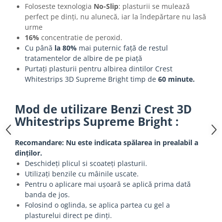
Foloseste texnologia
No-Slip
: plasturii se mulează
perfect pe dinți, nu alunecă, iar la îndepărtare nu lasă
urme
16%
concentratie de peroxid.
Cu până
la 80%
mai puternic față de restul
tratamentelor de albire de pe piață
Purtați plasturii pentru albirea dintilor Crest
Whitestrips 3D Supreme Bright timp de
60 minute.
Mod de utilizare Benzi Crest 3D
Whitestrips Supreme Bright :
Recomandare: Nu este indicata spălarea in prealabil a
dinților.
Deschideți plicul si scoateți plasturii.
Utilizați benzile cu mâinile uscate.
Pentru o aplicare mai ușoară se aplică prima dată
banda de jos.
Folosind o oglinda, se aplica partea cu gel a
plasturelui direct pe dinți.