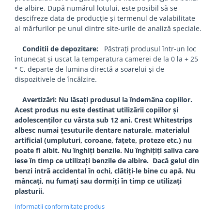
de albire. După numărul lotului, este posibil să se
descifreze data de producție și termenul de valabilitate
al mărfurilor pe unul dintre site-urile de analiză speciale.
Conditii de depozitare:
Păstrați produsul într-un loc
întunecat și uscat la temperatura camerei de la 0 la + 25
° C, departe de lumina directă a soarelui și de
dispozitivele de încălzire.
Avertizări: Nu lăsați produsul la îndemâna copiilor.
Acest produs nu este destinat utilizării copiilor și
adolescenților cu vârsta sub 12 ani. Crest Whitestrips
albesc numai țesuturile dentare naturale, materialul
artificial (umpluturi, coroane, fațete, proteze etc.) nu
poate fi albit. Nu înghiți benzile. Nu înghițiți saliva care
iese în timp ce utilizați benzile de albire. Dacă gelul din
benzi intră accidental în ochi, clătiți-le bine cu apă. Nu
mâncați, nu fumați sau dormiți în timp ce utilizați
plasturii.
Informatii conformitate produs