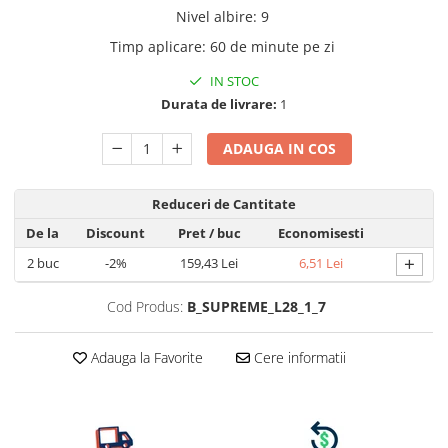
Nivel albire
:
9
Timp aplicare
:
60 de minute pe zi
IN STOC
Durata de livrare:
1
ADAUGA IN COS
Reduceri de Cantitate
De la
Discount
Pret
/ buc
Economisesti
+
2
buc
-2%
159,43 Lei
6,51 Lei
Cod Produs:
B_SUPREME_L28_1_7
Adauga la Favorite
Cere informatii