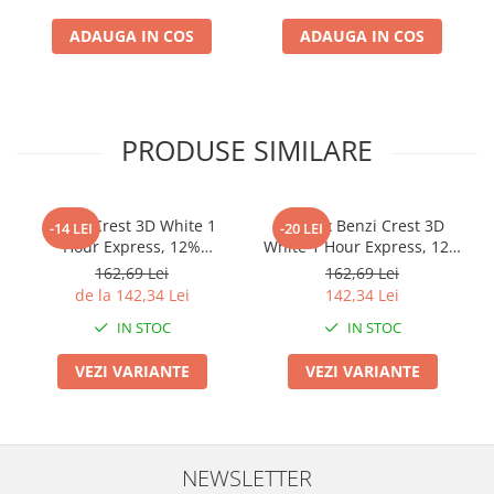
albire dinti
albire dinti
ADAUGA IN COS
ADAUGA IN COS
PRODUSE SIMILARE
Benzi Crest 3D White 1
7 zile x Benzi Crest 3D
-14 LEI
-20 LEI
Hour Express, 12%
White 1 Hour Express, 12%
concentratie, 10 zile, 20
concentratie, 7 zile, 14
162,69 Lei
162,69 Lei
benzi, aplicare 60 min, nivel
benzi, aplicare 60 min,
de la 142,34 Lei
142,34 Lei
albire 12, benzi albire dinti
benzi albire dinti, fara cutie
IN STOC
IN STOC
VEZI VARIANTE
VEZI VARIANTE
NEWSLETTER