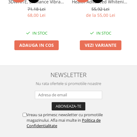
3DWHITE, Brilliance Vibrant
Health Advanced Whitening
H
Peppermint, LARGE SIZE,
+ Intensive Clean, 8
71,18 Lei
55,92 Lei
fara gluten, 130g
beneficii, 164g
68,00 Lei
de la 55,00 Lei
IN STOC
IN STOC
ADAUGA IN COS
VEZI VARIANTE
NEWSLETTER
Nu rata ofertele si promotiile noastre
Vreau sa primesc newsletter cu promotiile
magazinului. Afla mai multe in
Politica de
Confidentialitate