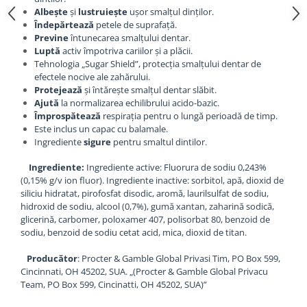
Albește
și
lustruiește
ușor smalțul dinților.
Îndepărtează
petele de suprafață.
Previne
întunecarea smalțului dentar.
Luptă
activ împotriva cariilor și a plăcii.
Tehnologia „Sugar Shield”, protecția smalțului dentar de
efectele nocive ale zahărului.
Protejează
și întărește smalțul dentar slăbit.
Ajută
la normalizarea echilibrului acido-bazic.
Împrospătează
respirația pentru o lungă perioadă de timp.
Este inclus un capac cu balamale.
Ingrediente
sigure
pentru smaltul dintilor.
Ingrediente:
Ingrediente active: Fluorura de sodiu 0,243%
(0,15% g/v ion fluor). Ingrediente inactive: sorbitol, apă, dioxid de
siliciu hidratat, pirofosfat disodic, aromă, laurilsulfat de sodiu,
hidroxid de sodiu, alcool (0,7%), gumă xantan, zaharină sodică,
glicerină, carbomer, poloxamer 407, polisorbat 80, benzoid de
sodiu, benzoid de sodiu cetat acid, mica, dioxid de titan.
Producător
: Procter & Gamble Global Privasi Tim, PO Box 599,
Cincinnati, OH 45202, SUA. „(Procter & Gamble Global Privacu
Team, PO Box 599, Cincinatti, OH 45202, SUA)”