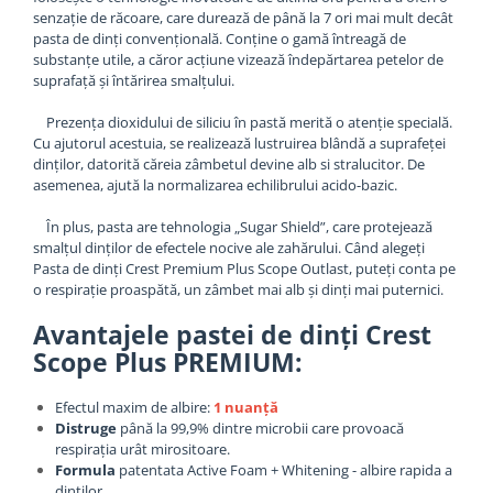
senzație de răcoare, care durează de până la 7 ori mai mult decât
pasta de dinți convențională. Conține o gamă întreagă de
substanțe utile, a căror acțiune vizează îndepărtarea petelor de
suprafață și întărirea smalțului.
Prezența dioxidului de siliciu în pastă merită o atenție specială.
Cu ajutorul acestuia, se realizează lustruirea blândă a suprafeței
dinților, datorită căreia zâmbetul devine alb si stralucitor. De
asemenea, ajută la normalizarea echilibrului acido-bazic.
În plus, pasta are tehnologia „Sugar Shield”, care protejează
smalțul dinților de efectele nocive ale zahărului. Când alegeți
Pasta de dinți Crest Premium Plus Scope Outlast, puteți conta pe
o respirație proaspătă, un zâmbet mai alb și dinți mai puternici.
Avantajele pastei de dinți Crest
Scope Plus PREMIUM:
Efectul maxim de albire:
1 nuanță
Distruge
până la 99,9% dintre microbii care provoacă
respirația urât mirositoare.
Formula
patentata Active Foam + Whitening - albire rapida a
dintilor.