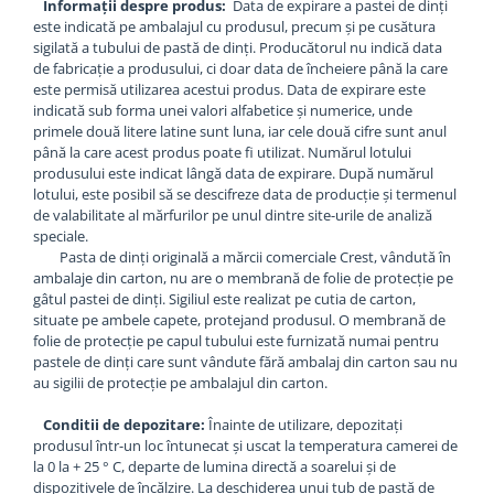
Informații despre produs:
Data de expirare a pastei de dinți
este indicată pe ambalajul cu produsul, precum și pe cusătura
sigilată a tubului de pastă de dinți. Producătorul nu indică data
de fabricație a produsului, ci doar data de încheiere până la care
este permisă utilizarea acestui produs. Data de expirare este
indicată sub forma unei valori alfabetice și numerice, unde
primele două litere latine sunt luna, iar cele două cifre sunt anul
până la care acest produs poate fi utilizat. Numărul lotului
produsului este indicat lângă data de expirare. După numărul
lotului, este posibil să se descifreze data de producție și termenul
de valabilitate al mărfurilor pe unul dintre site-urile de analiză
speciale.
Pasta de dinți originală a mărcii comerciale Crest, vândută în
ambalaje din carton, nu are o membrană de folie de protecție pe
gâtul pastei de dinți. Sigiliul este realizat pe cutia de carton,
situate pe ambele capete, protejand produsul. O membrană de
folie de protecție pe capul tubului este furnizată numai pentru
pastele de dinți care sunt vândute fără ambalaj din carton sau nu
au sigilii de protecție pe ambalajul din carton.
Conditii de depozitare:
Înainte de utilizare, depozitați
produsul într-un loc întunecat și uscat la temperatura camerei de
la 0 la + 25 ° C, departe de lumina directă a soarelui și de
dispozitivele de încălzire. La deschiderea unui tub de pastă de