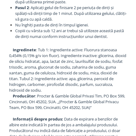
după utilizarea primei paste.
Pasul 2
: Aplicați gelul de finisare 2 pe periuța de dinți și
spălați-vă dinții timp de 1 minut. După utilizarea gelului, clătiți-
vă gura cu apă caldă.
Nu înghiți pasta de dinți în timpul igienei.
Copiii cu vârsta sub 12 ani ar trebui să utilizeze această pastă
de dinți numai conform instrucțiunilor unui dentist.
Ingredinete
: Tub 1: Ingrediente active: Fluorura stanoasa
0,454% (0,15% g/v ion fluor). Ingrediente inactive: glicerina, dioxid
de siliciu hidratat, apa, lactat de zinc, laurilsulfat de sodiu, fosfat
trisodic, aroma, gluconat de sodiu, zaharina de sodiu, guma
xantan, guma de celuloza, hidroxid de sodiu, mica, dioxid de
titan. Tubul 2: Ingrediente active: apa, glicerina, peroxid de
hidrogen, carbomer, pirofosfat disodic, parfum, sucraloza,
hidroxid de sodiu.
Producător
: Procter & Gamble Global Privasi Tim, PO Box 599,
Cincinnati, OH 45202, SUA. „(Procter & Gamble Global Privacu
Team, PO Box 599, Cincinatti, OH 45202, SUA)”
Informații despre produs:
Data de expirare a benzilor de
albire este indicată în partea de jos a ambalajului produsului.
Producătorul nu indică data de fabricație a produsului, ci doar