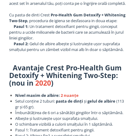
acest set în arsenalul tău, poți conta pe o îngrijire orală completă.
Cu pasta de dinti Crest
Pro-Health Gum Detoxify + Whitening
Two-Step
, procedura de igiena se desfasoara in doua etape:
Pasul 1:
Un tratament detoxifiant pentru gingii, conceput
pentru a ucide milioanele de bacterii care se acumulează în jurul
liniei gingiilor.
Pasul 2:
Gelul de albire albește și lustruiește ușor suprafața
smalțului pentru un zâmbet vizibil mai alb în doar o săptămână.
Avantaje Crest Pro-Health Gum
Detoxify + Whitening Two-Step:
(nou in
2020
)
Nivel maxim de albire:
2 nuanțe
Setul conține 2 tuburi:
pasta de dinți
și
gelul de albire
(113
gr și 65 gr).
Îmbunătățirea de 6 ori a sănătății gingiilor într-o săptămână.
Albește și lustruiește ușor suprafața smalțului.
O schimbare vizibilă a culorii smalțului în 1 săptămână.
Pasul 1: Tratament detoxifiant pentru gingii.
Pasul 2: Albirea fină a suprafeței smalțului.