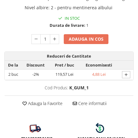
Nivel albire
:
2 - pentru mentinerea albului
IN STOC
Durata de livrare:
1
ADAUGA IN COS
Reduceri de Cantitate
De la
Discount
Pret
/ buc
Economisesti
+
2
buc
-2%
119,57 Lei
4,88 Lei
Cod Produs:
K_GUM_1
Adauga la Favorite
Cere informatii