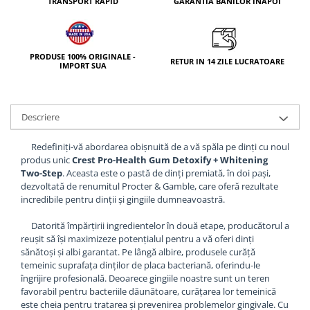
TRANSPORT RAPID
GARANTIA BANILOR INAPOI
PRODUSE 100% ORIGINALE -
RETUR IN 14 ZILE LUCRATOARE
IMPORT SUA
Descriere
Redefiniți-vă abordarea obișnuită de a vă spăla pe dinți cu noul
produs unic
Crest Pro-Health Gum Detoxify + Whitening
Two-Step
. Aceasta este o pastă de dinți premiată, în doi pași,
dezvoltată de renumitul Procter & Gamble, care oferă rezultate
incredibile pentru dinții și gingiile dumneavoastră.
Datorită împărțirii ingredientelor în două etape, producătorul a
reușit să își maximizeze potențialul pentru a vă oferi dinți
sănătoși și albi garantat. Pe lângă albire, produsele curăță
temeinic suprafața dinților de placa bacteriană, oferindu-le
îngrijire profesională. Deoarece gingiile noastre sunt un teren
favorabil pentru bacteriile dăunătoare, curățarea lor temeinică
este cheia pentru tratarea și prevenirea problemelor gingivale. Cu