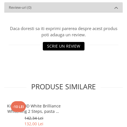
Review-uri
(0)
Daca doresti sa iti exprimi parerea despre acest produs
poti adauga un review.
SCRIE UN REVIEW
PRODUSE SIMILARE
Kit Crest 3D White Brilliance
-10 LEI
Whitening 2 Steps, pasta de
dinți 113 g si gel de albire
142,34 Lei
65 g
132,00 Lei