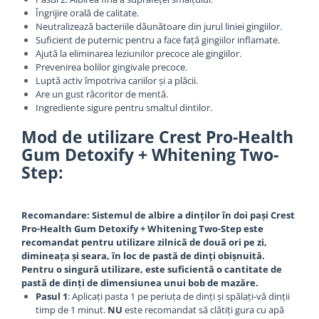
Îngrijire orală de calitate.
Neutralizează bacteriile dăunătoare din jurul liniei gingiilor.
Suficient de puternic pentru a face față gingiilor inflamate.
Ajută la eliminarea leziunilor precoce ale gingiilor.
Prevenirea bolilor gingivale precoce.
Luptă activ împotriva cariilor și a plăcii.
Are un gust răcoritor de mentă.
Ingrediente sigure pentru smaltul dintilor.
Mod de utilizare Crest Pro-Health
Gum Detoxify + Whitening Two-
Step:
Recomandare: Sistemul de albire a dinților în doi pași Crest
Pro-Health Gum Detoxify + Whitening Two-Step este
recomandat pentru utilizare zilnică de două ori pe zi,
dimineața și seara, în loc de pastă de dinți obișnuită.
Pentru o singură utilizare, este suficientă o cantitate de
pastă de dinți de dimensiunea unui bob de mazăre.
Pasul 1
: Aplicați pasta 1 pe periuța de dinți și spălați-vă dinții
timp de 1 minut.
NU
este recomandat să clătiți gura cu apă