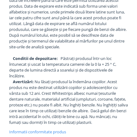
data de încheiere până la care este permisă utilizarea acestui
produs. Data de expirare este indicată sub forma unei valori
alfabetice și numerice, unde primele două litere latine sunt luna,
iar cele patru cifre sunt anul până la care acest produs poate fi
utilizat. Lângă data de expirare se află numărul lotului
produsului, care se găsește și pe fiecare pungă de benzi de albire.
După numărul lotului, este posibil să se descifreze data de
producție și termenul de valabilitate al mărfurilor pe unul dintre
site-urile de analiză speciale.
Conditii de depozitare:
Păstrați produsul într-un loc
întunecat și uscat la temperatura camerei de la 0 la + 25 ° C,
departe de lumina directă a soarelui și de dispozitivele de
încălzire.
Avertizări:
Nu lăsați produsul la îndemâna copiilor. Acest
produs nu este destinat utilizării copiilor și adolescenților cu
vârsta sub 12 ani. Crest Whitestrips albesc numai țesuturile
dentare naturale, materialul artificial (umpluturi, coroane, fațete,
proteze etc.) nu poate fi albit. Nu înghiți benzile. Nu înghițiți saliva
care iese în timp ce utilizați benzile de albire. Dacă gelul din benzi
intră accidental în ochi, clătiți-le bine cu apă. Nu mâncați, nu
fumați sau dormiți în timp ce utilizați plasturii.
Informatii conformitate produs