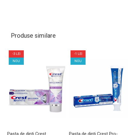
Produse similare
-3 LEI
-1 LEI
NOU
NOU
Pasta de dinti Crest
Pasta de dinti Crest Pro-
Pa