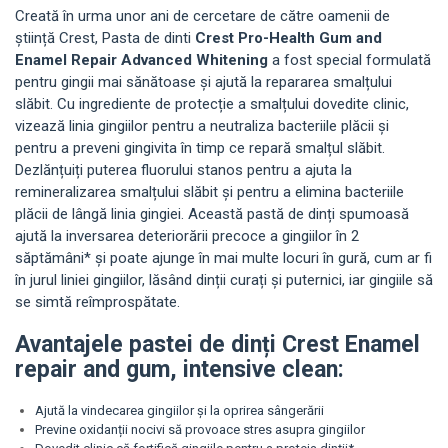
Creată în urma unor ani de cercetare de către oamenii de
știință Crest, Pasta de dinti
Crest Pro-Health Gum and
Enamel Repair Advanced Whitening
a fost special formulată
pentru gingii mai sănătoase și ajută la repararea smalțului
slăbit. Cu ingrediente de protecție a smalțului dovedite clinic,
vizează linia gingiilor pentru a neutraliza bacteriile plăcii și
pentru a preveni gingivita în timp ce repară smalțul slăbit.
Dezlănțuiți puterea fluorului stanos pentru a ajuta la
remineralizarea smalțului slăbit și pentru a elimina bacteriile
plăcii de lângă linia gingiei. Această pastă de dinți spumoasă
ajută la inversarea deteriorării precoce a gingiilor în 2
săptămâni* și poate ajunge în mai multe locuri în gură, cum ar fi
în jurul liniei gingiilor, lăsând dinții curați și puternici, iar gingiile să
se simtă reîmprospătate.
Avantajele pastei de dinți Crest Enamel
repair and gum, intensive clean:
Ajută la vindecarea gingiilor și la oprirea sângerării
Previne oxidanții nocivi să provoace stres asupra gingiilor