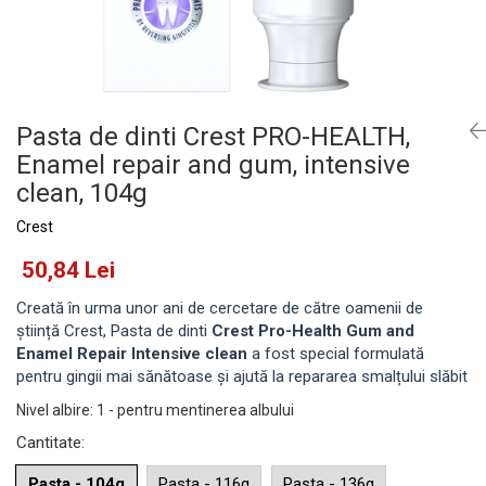
Pasta de dinti Crest PRO-HEALTH,
Enamel repair and gum, intensive
clean, 104g
Crest
50,84 Lei
Creată în urma unor ani de cercetare de către oamenii de
știință Crest, Pasta de dinti
Crest Pro-Health Gum and
Enamel Repair Intensive clean
a fost special formulată
pentru gingii mai sănătoase și ajută la repararea smalțului slăbit
Nivel albire
:
1 - pentru mentinerea albului
Cantitate
:
Pasta - 104g
Pasta - 116g
Pasta - 136g