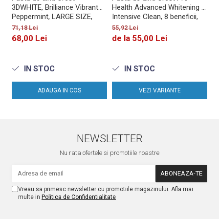
3DWHITE, Brilliance Vibrant
Health Advanced Whitening +
Health 
Peppermint, LARGE SIZE,
Intensive Clean, 8 beneficii,
Re
fara gluten, 130g
164g
me
71,18 Lei
55,92 Lei
66
68,00 Lei
de la 55,00 Lei
5
IN STOC
IN STOC
ADAUGA IN COS
VEZI VARIANTE
NEWSLETTER
Nu rata ofertele si promotiile noastre
Vreau sa primesc newsletter cu promotiile magazinului. Afla mai
multe in
Politica de Confidentialitate