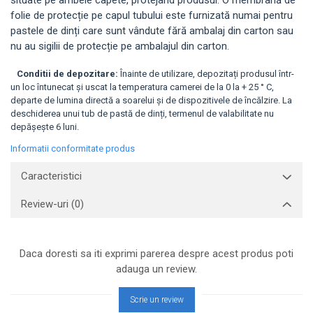
situate pe ambele capete, protejand produsul. O membrană de
folie de protecție pe capul tubului este furnizată numai pentru
pastele de dinți care sunt vândute fără ambalaj din carton sau
nu au sigilii de protecție pe ambalajul din carton.
Conditii de depozitare:
Înainte de utilizare, depozitați produsul într-
un loc întunecat și uscat la temperatura camerei de la 0 la + 25 ° C,
departe de lumina directă a soarelui și de dispozitivele de încălzire. La
deschiderea unui tub de pastă de dinți, termenul de valabilitate nu
depășește 6 luni.
Informatii conformitate produs
Caracteristici
Review-uri
(0)
Daca doresti sa iti exprimi parerea despre acest produs poti
adauga un review.
Scrie un review