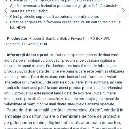
Dovedit clinic că fortifică gingiile pentru a proteja dinții*
Ajută la inversarea leziunilor precoce ale gingiilor în 2 săptămâni* și
întărește smalțul slăbit
Oferă protecție superioară cu puterea fluorului stanos
Crest se angajează în favoarea durabilității cu un carton reciclabil și
tub HDPE.
Producător
: Procter & Gamble Global Privasi Tim, PO Box 599,
Cincinnati, OH 45202, SUA.
Informații despre produs:
Data de expirare a pastei de dinți este
indicată pe ambalajul cu produsul, precum și pe cusătura sigilată a
tubului de pastă de dinți. Producătorul nu indică data de fabricație a
produsului, ci doar data de încheiere până la care este permisă utilizarea
acestui produs. Data de expirare este indicată sub forma unei valori
alfabetice și numerice, unde primele două litere latine sunt luna, iar cele
două cifre sunt anul până la care acest produs poate fi utilizat. Numărul
lotului produsului este indicat lângă data de expirare. După numărul
lotului, este posibil să se descifreze data de producție și termenul de
valabilitate al mărfurilor pe unul dintre site-urile de analiză speciale.
Pasta de dinți originală a mărcii comerciale „Crest”, vândută în
ambalaje din carton, nu are o membrană de folie de protecție
pe gâtul pastei de dinți. Sigiliul este realizat pe cutia de carton,