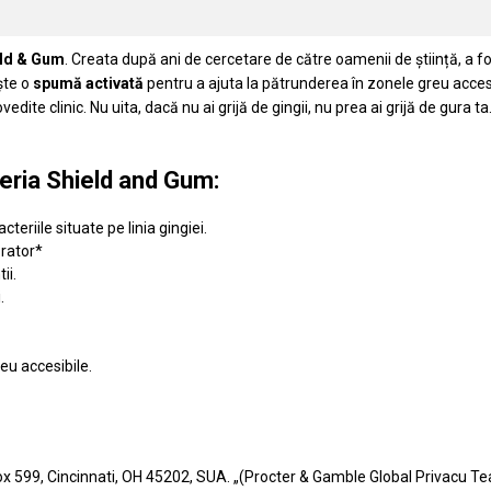
eld & Gum
. Creata după ani de cercetare de către oamenii de știință, a f
ește o
spumă activată
pentru a ajuta la pătrunderea în zonele greu accesi
ovedite clinic. Nu uita, dacă nu ai grijă de gingii, nu prea ai grijă de gura ta
teria Shield and Gum:
cteriile situate pe linia gingiei.
orator*
ii.
.
eu accesibile.
ox 599, Cincinnati, OH 45202, SUA. „(Procter & Gamble Global Privacu T