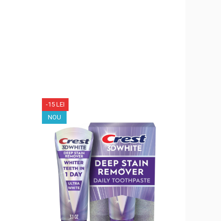
-15 LEI
-10 LEI
NOU