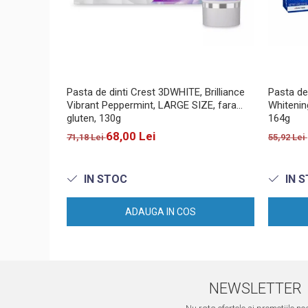
Pasta de dinti Crest 3DWHITE, Brilliance
Pasta de
Vibrant Peppermint, LARGE SIZE, fara
Whitening
gluten, 130g
164g
68,00 Lei
71,18 Lei
55,92 Lei
IN STOC
IN 
ADAUGA IN COS
NEWSLETTER