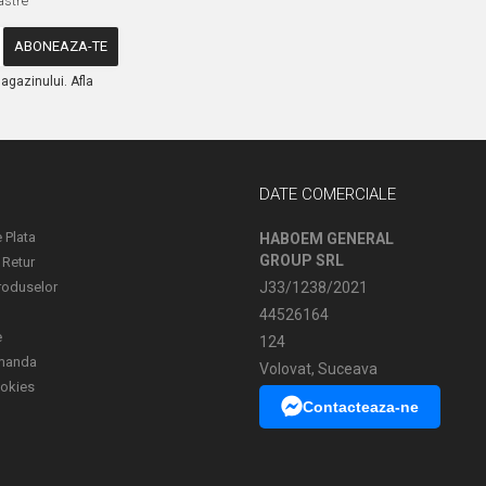
astre
agazinului. Afla
DATE COMERCIALE
 Plata
HABOEM GENERAL
GROUP SRL
 Retur
roduselor
J33/1238/2021
44526164
e
124
omanda
Volovat, Suceava
ookies
Contacteaza-ne