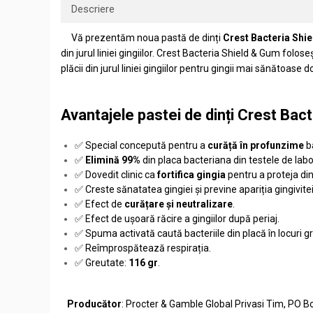
Descriere
Vă prezentăm noua pastă de dinți
Crest Bacteria Shi
din jurul liniei gingiilor. Crest Bacteria Shield & Gum folos
plăcii din jurul liniei gingiilor pentru gingii mai sănătoase d
Avantajele pastei de dinți Crest Bac
✅ Special concepută pentru a
curăță în profunzime
ba
✅
Elimină 99%
din placa bacteriana din testele de lab
✅ Dovedit clinic ca
fortifica gingia
pentru a proteja dint
✅ Creste sănatatea gingiei și previne apariția gingivitei
✅ Efect de
curățare și neutralizare
.
✅ Efect de ușoară răcire a gingiilor după periaj.
✅ Spuma activată caută bacteriile din placă în locuri gr
✅ Reîmprospătează respirația.
✅ Greutate:
116 gr
.
Producător
: Procter & Gamble Global Privasi Tim, PO B