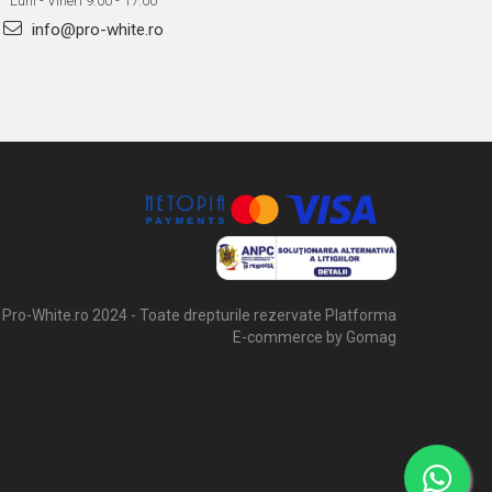
Luni - Vineri 9:00 - 17:00
info@pro-white.ro
Pro-White.ro 2024 - Toate drepturile rezervate
Platforma
E-commerce by Gomag