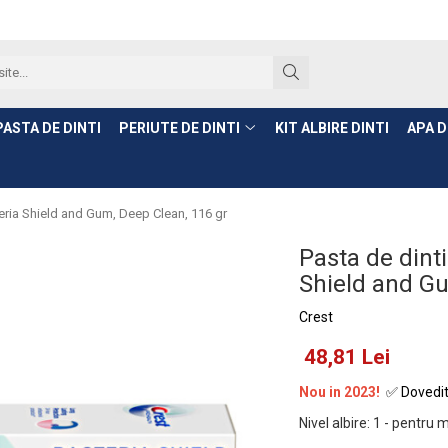
PASTA DE DINTI
PERIUTE DE DINTI
KIT ALBIRE DINTI
APA D
eria Shield and Gum, Deep Clean, 116 gr
Pasta de dint
Shield and Gu
Crest
48,81 Lei
Nou in 2023!
✅ Dovedit
Nivel albire
:
1 - pentru 