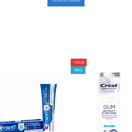
Scrie un review
-15 LEI
NOU