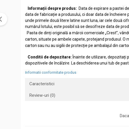
Informații despre produs:
Data de expirare a pastei de
data de fabricație a produsului, ci doar data de încheiere
unde primele două litere latine sunt luna, iar cele două ci
numărul lotului, este posibil să se descifreze data de produ
Pasta de dinți originală a mărcii comerciale „Crest”, vându
carton, situate pe ambele capete, protejand produsul. O m
carton sau nu au sigilii de protecție pe ambalajul din carto
Conditii de depozitare:
Înainte de utilizare, depozitați
dispozitivele de încălzire. La deschiderea unui tub de past
Informatii conformitate produs
Caracteristici
Review-uri
(0)
Daca