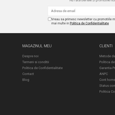
Nu rata ofertele si promotiile no
Vreau sa primesc newsletter cu promotiile m
mai multe in
Politica de Confidentialitate
MAGAZINUL MEU
CLIENTI
Despre noi
Metode de
Termeni si conditii
Politica de
Politica de Confidentialitate
Garantia P
Contact
ANPC
Blog
Cont hom
Status c
Politica C