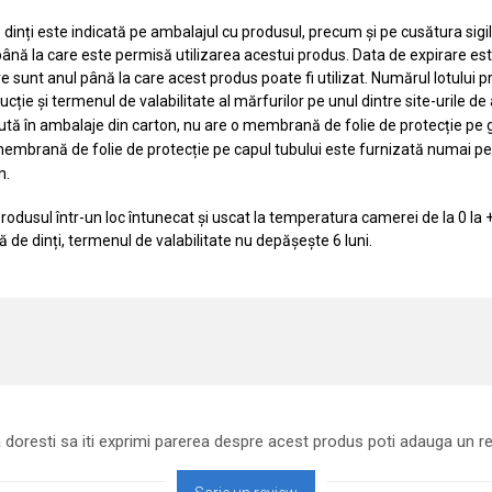
 dinți este indicată pe ambalajul cu produsul, precum și pe cusătura sigil
 până la care este permisă utilizarea acestui produs. Data de expirare est
fre sunt anul până la care acest produs poate fi utilizat. Numărul lotului 
cție și termenul de valabilitate al mărfurilor pe unul dintre site-urile de
tă în ambalaje din carton, nu are o membrană de folie de protecție pe gâtu
embrană de folie de protecție pe capul tubului este furnizată numai pe
n.
 produsul într-un loc întunecat și uscat la temperatura camerei de la 0 la 
ă de dinți, termenul de valabilitate nu depășește 6 luni.
 doresti sa iti exprimi parerea despre acest produs poti adauga un re