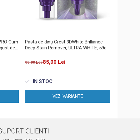
Pasta de dinți Crest 3DWhite Brilliance
Kit Crest 3
 gust de
Deep Stain Remover, ULTRA WHITE, 59g
Steps, pasta
65 g
85,00 Lei
1
99,99 Lei
142,34 Lei
IN STOC
IN ST
VEZI VARIANTE
SUPORT CLIENTI