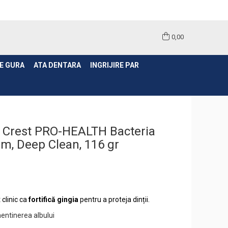
0,00
E GURA
ATA DENTARA
INGRIJIRE PAR
i Crest PRO-HEALTH Bacteria
m, Deep Clean, 116 gr
 clinic ca
fortifică gingia
pentru a proteja dinții.
mentinerea albului