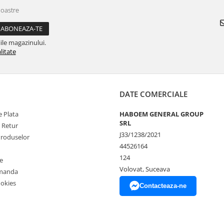
noastre
ile magazinului.
litate
DATE COMERCIALE
 Plata
HABOEM GENERAL GROUP
SRL
e Retur
J33/1238/2021
Produselor
44526164
124
e
Volovat, Suceava
omanda
ookies
Contacteaza-ne