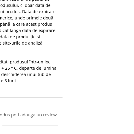
rodusului, ci doar data de
tui produs. Data de expirare
numerice, unde primele două
l până la care acest produs
dicat lângă data de expirare.
 data de producție și
 site-urile de analiză
zitați produsul într-un loc
a + 25 ° C, departe de lumina
 La deschiderea unui tub de
e 6 luni.
produs poti adauga un review.