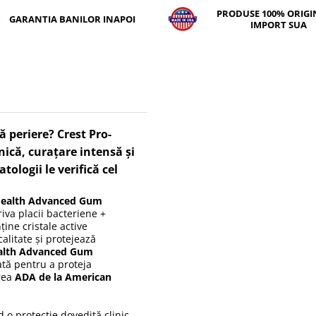
PRODUSE 100% ORIGIN
GARANTIA BANILOR INAPOI
IMPORT SUA
 periere? Crest Pro-
ică, curațare intensă și
tologii le verifică cel
Health Advanced Gum
iva placii bacteriene +
ine cristale active
alitate și protejează
ealth Advanced Gum
ată pentru a proteja
area
ADA de la American
 o protecție dovedită clinic.