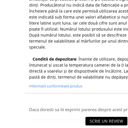
dinți. Producătorul nu indică data de fabricație a p
încheiere până la care este permisă utilizarea aces
este indicată sub forma unei valori alfabetice și 
litere latine sunt luna, iar cele două cifre sunt anu
poate fi utilizat. Numărul lotului produsului este in
După numărul lotului, este posibil să se descifreze
termenul de valabilitate al mărfurilor pe unul dintre
speciale.
Conditii de depozitare
: Înainte de utilizare, depo
întunecat și uscat la temperatura camerei de la 0 l
directă a soarelui și de dispozitivele de încălzire.
pastă de dinți, termenul de valabilitate nu depășeșt
Informatii conformitate produs
Daca doresti sa iti exprimi parerea despre acest 
SCRIE UN REVIEW