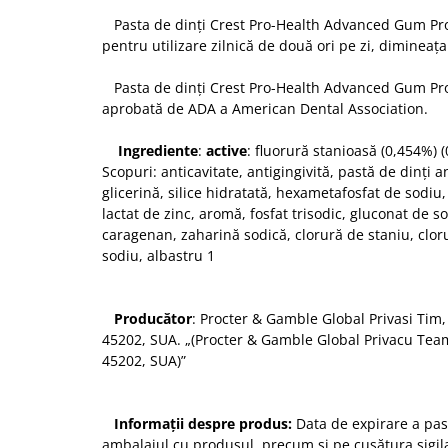
Pasta de dinți Crest Pro-Health Advanced Gum Pr
pentru utilizare zilnică de două ori pe zi, dimineața
Pasta de dinți Crest Pro-Health Advanced Gum Prot
aprobată de ADA a American Dental Association.
Ingrediente
:
active
: fluorură stanioasă (0,454%) (0
Scopuri: anticavitate, antigingivită, pastă de dinți a
glicerină, silice hidratată, hexametafosfat de sodiu,
lactat de zinc, aromă, fosfat trisodic, gluconat de so
caragenan, zaharină sodică, clorură de staniu, clor
sodiu, albastru 1
Producător
: Procter & Gamble Global Privasi Tim
45202, SUA. „(Procter & Gamble Global Privacu Team
45202, SUA)”
Informații despre produs:
Data de expirare a past
ambalajul cu produsul, precum și pe cusătura sigil