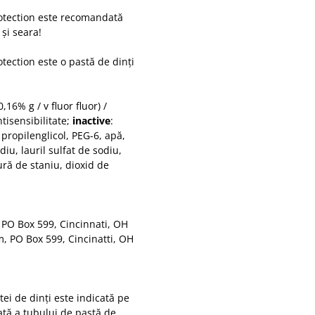
otection este recomandată
 și seara!
ection este o pastă de dinți
,16% g / v fluor fluor) /
ntisensibilitate;
inactive
:
 propilenglicol, PEG-6, apă,
diu, lauril sulfat de sodiu,
ură de staniu, dioxid de
, PO Box 599, Cincinnati, OH
, PO Box 599, Cincinatti, OH
ei de dinți este indicată pe
ată a tubului de pastă de