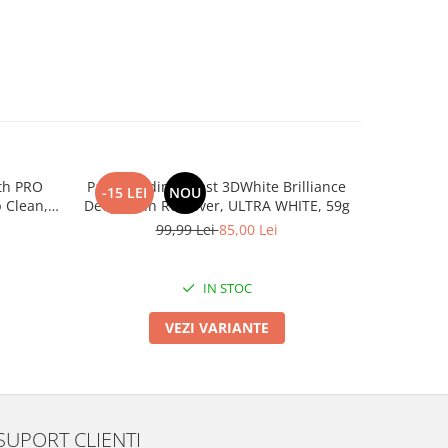
PRO
Pasta de dinți Crest 3DWhite Brilliance
Kit Crest 
-15 LEI
NOU
-10 LEI
 Clean,
Deep Stain Remover, ULTRA WHITE, 59g
2 Steps, 
a, 130g
99,99 Lei
85,00 Lei
1
IN STOC
VEZI VARIANTE
SUPORT CLIENTI