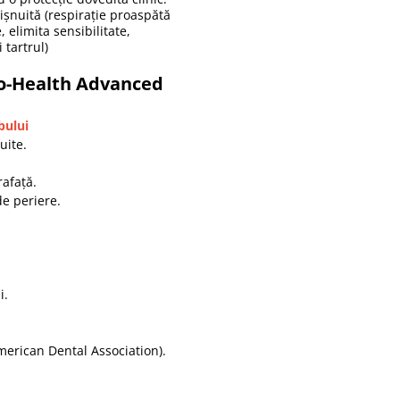
ișnuită (respirație proaspătă
, elimita sensibilitate,
 tartrul)
ro-Health Advanced
bului
uite.
rafață.
de periere.
i.
merican Dental Association
).