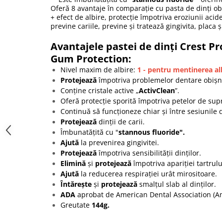
Oferă 8 avantaje în comparație cu pasta de dinți ob
+ efect de albire, protecție împotriva eroziunii acide
previne cariile, previne și tratează gingivita, placa și
Avantajele pastei de dinți Crest P
Gum Protection:
Nivel maxim de albire:
1 - pentru mentinerea al
Protejează
împotriva problemelor dentare obișn
Conține cristale active „
ActivClean
”.
Oferă protecție sporită împotriva petelor de sup
Continuă să funcționeze chiar și între sesiunile 
Protejează
dinții de carii.
Îmbunatățită cu "
stannous fluoride".
Ajută
la prevenirea gingivitei.
Protejează
împotriva sensibilității dinților.
Elimină
și
protejează
împotriva apariției tartrulu
Ajută
la reducerea respirației urât mirositoare.
Întărește
și
protejează
smalțul slab al dinților.
ADA
aprobat de American Dental Association (
A
Greutate
144g.