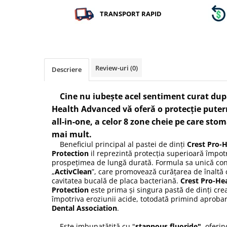
TRANSPORT RAPID
Review-uri
(0)
Descriere
Cine nu iubește acel sentiment curat după
Health Advanced vă oferă o protecție putern
all-in-one, a celor 8 zone cheie pe care stoma
mai mult.
Beneficiul principal al pastei de dinți
Crest Pro-
Protection
il reprezintă protecția superioară împotr
prospețimea de lungă durată. Formula sa unică conț
„
ActivClean
”, care promovează curățarea de înaltă c
cavitatea bucală de placa bacteriană.
Crest Pro-H
Protection
este prima și singura pastă de dinți cre
împotriva eroziunii acide, totodată primind aprob
Dental Association
.
Este imbunatățită cu "
stannous fluoride"
oferind