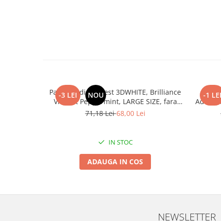
Pasta de dinti Crest 3DWHITE, Brilliance
Pas
-3 LEI
NOU
-1 LE
Vibrant Peppermint, LARGE SIZE, fara
Advance
gluten, 130g
71,18 Lei
68,00 Lei
IN STOC
ADAUGA IN COS
NEWSLETTER