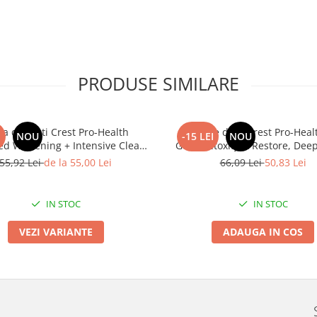
PRODUSE SIMILARE
ta de dinti Crest Pro-Health
Pasta de dinti Crest Pro-Health 
I
NOU
-15 LEI
NOU
d Whitening + Intensive Clean,
Gum Detoxify & Restore, Deep
8 beneficii, 164g
gust de menta, vindeca gingi
55,92 Lei
de la 55,00 Lei
66,09 Lei
50,83 Lei
IN STOC
IN STOC
VEZI VARIANTE
ADAUGA IN COS