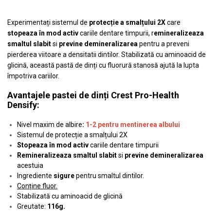
Experimentați sistemul de
protecție a smalțului 2X
care
stopeaza în mod activ
cariile dentare timpurii, r
emineralizeaza
smaltul slabit
si
previne demineralizarea
pentru a preveni
pierderea viitoare a densitatii dintilor. Stabilizată cu aminoacid de
glicină, această pastă de dinți cu fluorură stanosă ajută la lupta
împotriva cariilor.
Avantajele pastei de dinți Crest Pro-Health
Densify:
Nivel maxim de albire
:
1-2 pentru mentinerea albului
Sistemul de protecție a smalțului 2X
Stopeaza în mod activ
cariile dentare timpurii
Remineralizeaza smaltul slabit
si
previne demineralizarea
acestuia
Ingrediente
sigure
pentru smaltul dintilor.
Conține fluor.
Stabilizată cu aminoacid de glicină
Greutate:
116g.