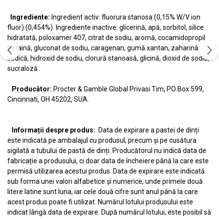
Ingrediente:
Ingredient activ: fluorura stanosa (0,15% W/V ion
fluor) (0,454%). Ingrediente inactive: glicerină, apă, sorbitol, silice
hidratată, poloxamer 407, citrat de sodiu, aromă, cocamidopropil
betaină, gluconat de sodiu, caragenan, gumă xantan, zaharină
sodică, hidroxid de sodiu, clorură stanoasă, glicină, dioxid de sodiu,
sucraloză .
Producător:
Procter & Gamble Global Privasi Tim, PO Box 599,
Cincinnati, OH 45202, SUA.
Informații despre produs:
Data de expirare a pastei de dinți
este indicată pe ambalajul cu produsul, precum și pe cusătura
sigilată a tubului de pastă de dinți. Producătorul nu indică data de
fabricație a produsului, ci doar data de încheiere până la care este
permisă utilizarea acestui produs. Data de expirare este indicată
sub forma unei valori alfabetice și numerice, unde primele două
litere latine sunt luna, iar cele două cifre sunt anul până la care
acest produs poate fi utilizat. Numărul lotului produsului este
indicat lângă data de expirare. După numărul lotului, este posibil să