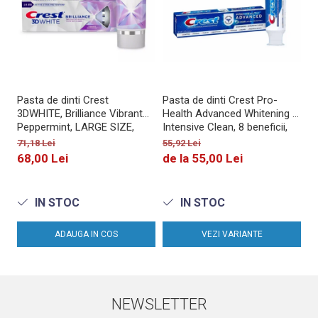
Pasta de dinti Crest
Pasta de dinti Crest Pro-
Pa
3DWHITE, Brilliance Vibrant
Health Advanced Whitening +
Health 
Peppermint, LARGE SIZE,
Intensive Clean, 8 beneficii,
Re
fara gluten, 130g
164g
me
71,18 Lei
55,92 Lei
66
68,00 Lei
de la 55,00 Lei
5
IN STOC
IN STOC
ADAUGA IN COS
VEZI VARIANTE
NEWSLETTER