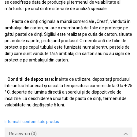
se descifreze data de producție și termenul de valabilitate al
mărfurilor pe unul dintre site-urile de analiză speciale.
Pasta de dinți originală a mărcii comerciale „Crest”, vândută în
ambalaje din carton, nu are o membrană de folie de protecție pe
gâtul pastei de dinți. Sigiliul este realizat pe cutia de carton, situate
pe ambele capete, protejand produsul. O membrană de folie de
protecție pe capul tubului este furnizată numai pentru pastele de
dinți care sunt vândute fără ambalaj din carton sau nu au sigilii de
protecție pe ambalajul din carton.
Conditii de depozitare:
Înainte de utilizare, depozitați produsul
într-un loc întunecat și uscat la temperatura camerei de la 0 la + 25
° C, departe de lumina directă a soarelui și de dispozitivele de
încălzire. La deschiderea unui tub de pastă de dinți, termenul de
valabilitate nu depășește 6 luni.
Informatii conformitate produs
Review-uri
(0)