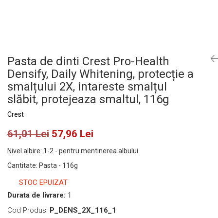
Pasta de dinti Crest Pro-Health
Densify, Daily Whitening, protecție a
smalțului 2X, intareste smalțul
slăbit, protejeaza smaltul, 116g
Crest
61,01 Lei
57,96 Lei
Nivel albire
:
1-2 - pentru mentinerea albului
Cantitate
:
Pasta - 116g
STOC EPUIZAT
Durata de livrare:
1
Cod Produs:
P_DENS_2X_116_1