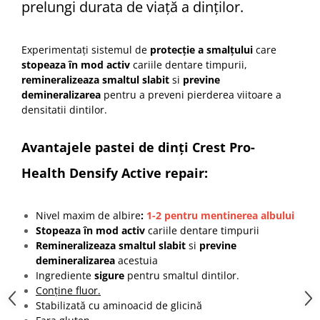
prelungi durata de viață a dinților.
Experimentați sistemul de
protecție a smalțului
care
stopeaza în mod activ
cariile dentare timpurii,
remineralizeaza smaltul slabit
si
previne
demineralizarea
pentru a preveni pierderea viitoare a
densitatii dintilor.
Avantajele pastei de dinți Crest Pro-
Health Densify Active repair:
Nivel maxim de albire
:
1-2 pentru mentinerea albului
Stopeaza în mod activ
cariile dentare timpurii
Remineralizeaza smaltul slabit
si
previne
demineralizarea
acestuia
Ingrediente
sigure
pentru smaltul dintilor.
Conține fluor.
Stabilizată cu aminoacid de glicină