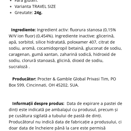
Fara gluten.
Varianta TRAVEL SIZE
Greutate:
24g.
Ingrediente:
Ingredient activ: fluorura stanosa (0,15%
W/V ion fluor) (0,454%). Ingrediente inactive: glicerină,
apă, sorbitol, silice hidratată, poloxamer 407, citrat de
sodiu, aromă, cocamidopropil betaină, gluconat de sodiu,
caragenan, gumă xantan, zaharină sodică, hidroxid de
sodiu, clorură stanoasă, glicină, dioxid de sodiu,
sucraloză .
Producător:
Procter & Gamble Global Privasi Tim, PO
Box 599, Cincinnati, OH 45202, SUA.
Informații despre produs:
Data de expirare a pastei de
dinți este indicată pe ambalajul cu produsul, precum și
pe cusătura sigilată a tubului de pastă de dinți.
Producătorul nu indică data de fabricație a produsului, ci
doar data de încheiere până la care este permisă