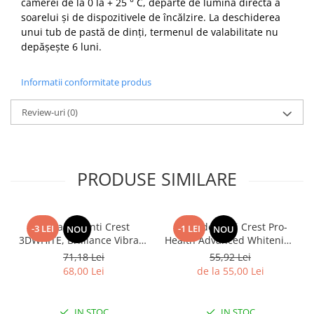
camerei de la 0 la + 25 ° C, departe de lumina directă a
soarelui și de dispozitivele de încălzire. La deschiderea
unui tub de pastă de dinți, termenul de valabilitate nu
depășește 6 luni.
Informatii conformitate produs
Review-uri
(0)
PRODUSE SIMILARE
Pasta de dinti Crest
Pasta de dinti Crest Pro-
-3 LEI
-1 LEI
NOU
NOU
3DWHITE, Brilliance Vibrant
Health Advanced Whitening
H
Peppermint, LARGE SIZE,
+ Intensive Clean, 8
71,18 Lei
55,92 Lei
fara gluten, 130g
beneficii, 164g
68,00 Lei
de la 55,00 Lei
IN STOC
IN STOC