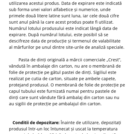
utilizarea acestui produs. Data de expirare este indicată
sub forma unei valori alfabetice și numerice, unde
primele două litere latine sunt luna, iar cele două cifre
sunt anul până la care acest produs poate fi utilizat.
Numărul lotului produsului este indicat lângă data de
expirare. După numărul lotului, este posibil să se
descifreze data de producție și termenul de valabilitate
al mărfurilor pe unul dintre site-urile de analiză speciale.
Pasta de dinți originală a mărcii comerciale „Crest”,
vândută în ambalaje din carton, nu are o membrană de
folie de protecție pe gâtul pastei de dinți. Sigiliul este
realizat pe cutia de carton, situate pe ambele capete,
protejand produsul. O membrană de folie de protecție pe
capul tubului este furnizată numai pentru pastele de
dinți care sunt vândute fără ambalaj din carton sau nu
au sigilii de protecție pe ambalajul din carton.
Conditii de depozitare:
Înainte de utilizare, depozitați
produsul într-un loc întunecat și uscat la temperatura