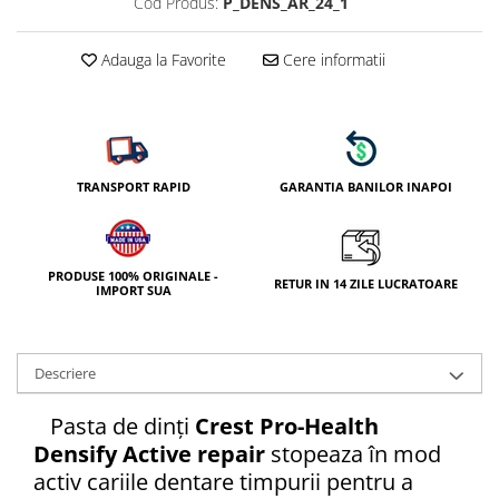
Cod Produs:
P_DENS_AR_24_1
Adauga la Favorite
Cere informatii
TRANSPORT RAPID
GARANTIA BANILOR INAPOI
PRODUSE 100% ORIGINALE -
RETUR IN 14 ZILE LUCRATOARE
IMPORT SUA
Descriere
Pasta de dinți
Crest Pro-Health
Densify Active repair
stopeaza în mod
activ cariile dentare timpurii pentru a