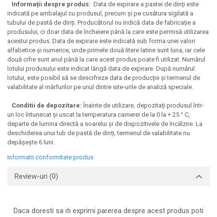
Informații despre produs:
Data de expirare a pastei de dinți este
indicată pe ambalajul cu produsul, precum și pe cusătura sigilată a
tubului de pastă de dinți. Producătorul nu indică data de fabricație a
produsului, ci doar data de încheiere până la care este permisă utilizarea
acestui produs. Data de expirare este indicată sub forma unei valori
alfabetice și numerice, unde primele două litere latine sunt luna, iar cele
două cifre sunt anul până la care acest produs poate fi utilizat. Numărul
lotului produsului este indicat lângă data de expirare. După numărul
lotului, este posibil să se descifreze data de producție și termenul de
valabilitate al mărfurilor pe unul dintre site-urile de analiză speciale.
Conditii de depozitare:
Înainte de utilizare, depozitați produsul într-
un loc întunecat și uscat la temperatura camerei de la 0 la + 25 ° C,
departe de lumina directă a soarelui și de dispozitivele de încălzire. La
deschiderea unui tub de pastă de dinți, termenul de valabilitate nu
depășește 6 luni.
Informatii conformitate produs
Review-uri
(0)
Daca doresti sa iti exprimi parerea despre acest produs poti