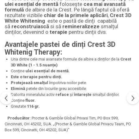
ulei esențial de mentă
folosește
cea mai avansată
formulă
de albire de la Crest. Pe lângă faptul că oferă
rezultate vizibile
chiar de la primele aplicări
,
Crest 3D
White Whitening
este o pastă de dinți capabilă
să
reconstruiască
si să
remineralizeze
smalțul
dinților, devenind o
terapie
pentru dinții dvs.
Avantajele pastei de dinți Crest 3D
Whitenig Therapy:
Una dintre cele mai avansate formule de albire a dinților de la
Crest
3D White (1 - 1.5 nuanțe)
Conține
ulei esențial de mentă.
Este o terapie pentru dinți.
Protejează smalțul
împotriva noilor pete.
Elimină
petele din locurile greu accesibile.
Datorita mineralului activ
reface
și
întarește
smalțul dinților.
Conține
fluor.
Greutate
116 gr.
Producător
: Procter & Gamble Global Privasi Tim, PO Box 599,
Cincinnati, OH 45202, SUA. „(Procter & Gamble Global Privacu Team, PO
Box 599, Cincinatti, OH 45202, SUA)”