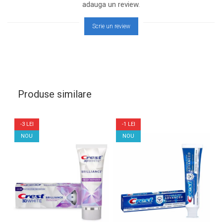
adauga un review.
Scrie un review
Produse similare
-3 LEI
-1 LEI
NOU
NOU