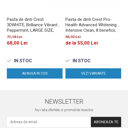
Pasta de dinti Crest
Pasta de dinti Crest Pro-
Pa
3DWHITE, Brilliance Vibrant
Health Advanced Whitening +
Health 
Peppermint, LARGE SIZE,
Intensive Clean, 8 beneficii,
Re
fara gluten, 130g
164g
me
71,18 Lei
55,92 Lei
66
68,00 Lei
de la 55,00 Lei
5
IN STOC
IN STOC
ADAUGA IN COS
VEZI VARIANTE
NEWSLETTER
Nu rata ofertele si promotiile noastre