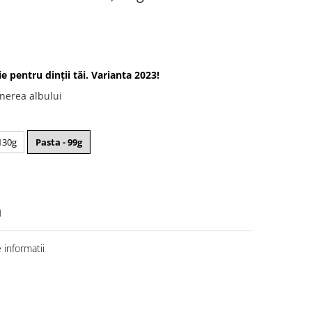
ie pentru dinții tăi. Varianta 2023!
nerea albului
 130g
Pasta - 99g
1
informatii