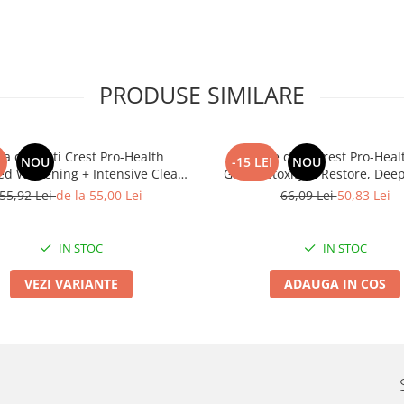
PRODUSE SIMILARE
ta de dinti Crest Pro-Health
Pasta de dinti Crest Pro-Health 
I
NOU
-15 LEI
NOU
d Whitening + Intensive Clean,
Gum Detoxify & Restore, Deep
8 beneficii, 164g
gust de menta, vindeca gingi
55,92 Lei
de la 55,00 Lei
66,09 Lei
50,83 Lei
IN STOC
IN STOC
VEZI VARIANTE
ADAUGA IN COS