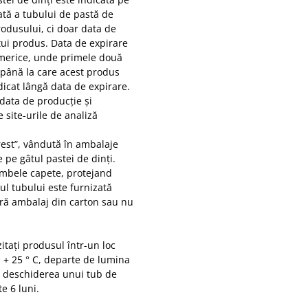
ată a tubului de pastă de
rodusului, ci doar data de
tui produs. Data de expirare
numerice, unde primele două
l până la care acest produs
dicat lângă data de expirare.
 data de producție și
 site-urile de analiză
est”, vândută în ambalaje
 pe gâtul pastei de dinți.
 ambele capete, protejand
l tubului este furnizată
ără ambalaj din carton sau nu
zitați produsul într-un loc
a + 25 ° C, departe de lumina
 La deschiderea unui tub de
e 6 luni.