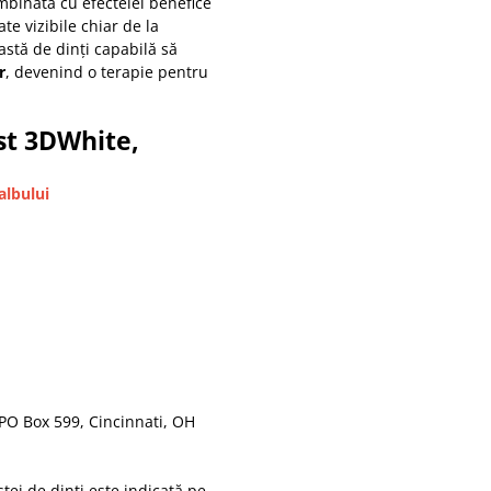
mbinată cu efectelel benefice
ate vizibile chiar de la
astă de dinți capabilă să
r
, devenind o terapie pentru
est 3DWhite,
albului
 PO Box 599, Cincinnati, OH
tei de dinți este indicată pe