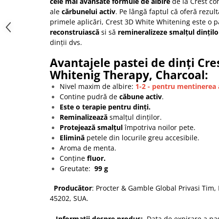
cele mai avansate formule de albire
de la Crest co
ale
cărbunelui activ
. Pe lângă faptul că oferă rezult
primele aplicări, Crest 3D White Whitening este o p
reconstruiască
si să
remineralizeze smalțul dințilo
dinții dvs.
Avantajele pastei de dinți Cr
Whitenig Therapy, Charcoal:
Nivel maxim de albire:
1-2 - pentru mentinerea 
Contine pudră de
căbune activ
.
Este o terapie pentru dinți.
Reminalizează
smalțul dinților.
Protejează smalțul
împotriva noilor pete.
Elimină
petele din locurile greu accesibile.
Aroma de menta.
Conține
fluor.
Greutate:
99 g
Producător
: Procter & Gamble Global Privasi Tim,
45202, SUA.
Informații despre produs:
Data de expirare a pas