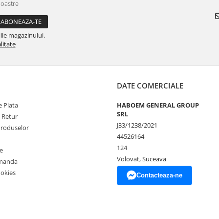
noastre
ile magazinului.
litate
DATE COMERCIALE
 Plata
HABOEM GENERAL GROUP
SRL
e Retur
J33/1238/2021
Produselor
44526164
124
e
Volovat, Suceava
omanda
ookies
Contacteaza-ne