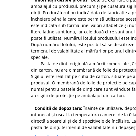
ambalajul cu produsul, precum și pe cusătura sigil
dinți. Producătorul nu indică data de fabricație a p
încheiere până la care este permisă utilizarea aces
este indicată sub forma unei valori alfabetice și 
litere latine sunt luna, iar cele două cifre sunt anu
poate fi utilizat. Numărul lotului produsului este in
După numărul lotului, este posibil să se descifreze
termenul de valabilitate al mărfurilor pe unul dintre
speciale.
Pasta de dinți originală a mărcii comerciale „Cr
din carton, nu are o membrană de folie de protecție
Sigiliul este realizat pe cutia de carton, situate pe
produsul. O membrană de folie de protecție pe capu
numai pentru pastele de dinți care sunt vândute f
au sigilii de protecție pe ambalajul din carton.
Conditii de depozitare:
Înainte de utilizare, depo
întunecat și uscat la temperatura camerei de la 0 l
directă a soarelui și de dispozitivele de încălzire.
pastă de dinți, termenul de valabilitate nu depășeșt