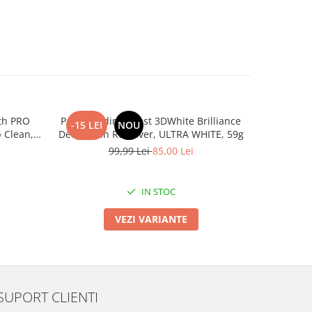
PRO
Pasta de dinți Crest 3DWhite Brilliance
Kit Crest 
-15 LEI
NOU
-10 LEI
 Clean,
Deep Stain Remover, ULTRA WHITE, 59g
2 Steps, 
a, 130g
99,99 Lei
85,00 Lei
1
IN STOC
VEZI VARIANTE
SUPORT CLIENTI