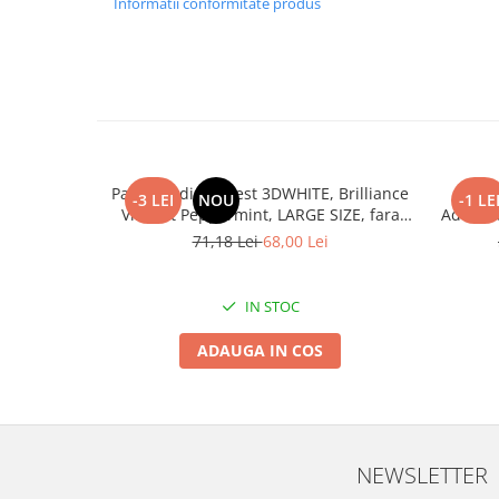
Informatii conformitate produs
Pasta de dinti Crest 3DWHITE, Brilliance
Pas
-3 LEI
NOU
-1 LE
Vibrant Peppermint, LARGE SIZE, fara
Advance
gluten, 130g
71,18 Lei
68,00 Lei
IN STOC
ADAUGA IN COS
NEWSLETTER