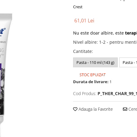
Crest
61,01 Lei
Nu este doar albire, este
terap
Nivel albire
:
1-2 - pentru menti
Cantitate
:
Pasta - 110 ml (143 g)
Pasta -
STOC EPUIZAT
Durata de livrare:
1
Cod Produs:
P_THER_CHAR_99_
Adauga la Favorite
Cere 