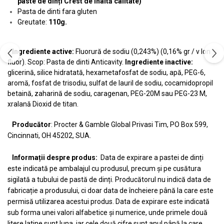
paste de dinți Crest de înaltă calitate)
Pasta de dinti fara gluten
Greutate:
110g.
Ingrediente active:
Fluorură de sodiu (0,243%) (0,16% gr / v Ion
fluor). Scop: Pasta de dinti Anticavity.
Ingrediente inactive:
glicerină, silice hidratată, hexametafosfat de sodiu, apă, PEG-6,
aromă, fosfat de trisodiu, sulfat de lauril de sodiu, cocamidopropil
betaină, zaharină de sodiu, caragenan, PEG-20M sau PEG-23 M,
xralană Dioxid de titan.
Producător
: Procter & Gamble Global Privasi Tim, PO Box 599,
Cincinnati, OH 45202, SUA.
Informații despre produs:
Data de expirare a pastei de dinți
este indicată pe ambalajul cu produsul, precum și pe cusătura
sigilată a tubului de pastă de dinți. Producătorul nu indică data de
fabricație a produsului, ci doar data de încheiere până la care este
permisă utilizarea acestui produs. Data de expirare este indicată
sub forma unei valori alfabetice și numerice, unde primele două
litere latine sunt luna, iar cele două cifre sunt anul până la care