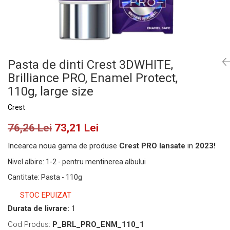
Pasta de dinti Crest 3DWHITE,
Brilliance PRO, Enamel Protect,
110g, large size
Crest
76,26 Lei
73,21 Lei
Incearca noua gama de produse
Crest PRO lansate
in
2023!
Nivel albire
:
1-2 - pentru mentinerea albului
Cantitate
:
Pasta - 110g
STOC EPUIZAT
Durata de livrare:
1
Cod Produs:
P_BRL_PRO_ENM_110_1