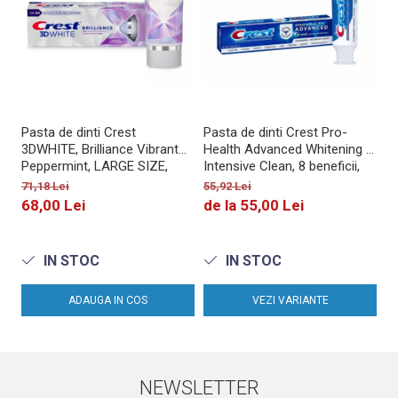
Pasta de dinti Crest
Pasta de dinti Crest Pro-
Pa
3DWHITE, Brilliance Vibrant
Health Advanced Whitening +
Health 
Peppermint, LARGE SIZE,
Intensive Clean, 8 beneficii,
Re
fara gluten, 130g
164g
me
71,18 Lei
55,92 Lei
66
68,00 Lei
de la 55,00 Lei
5
IN STOC
IN STOC
ADAUGA IN COS
VEZI VARIANTE
NEWSLETTER