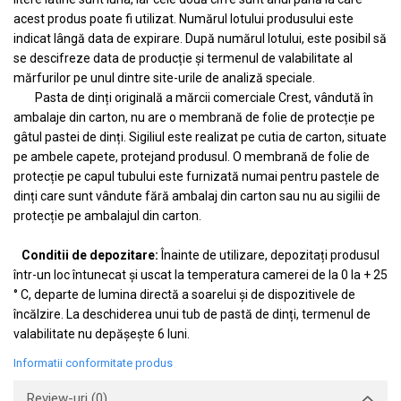
acest produs poate fi utilizat. Numărul lotului produsului este
indicat lângă data de expirare. După numărul lotului, este posibil să
se descifreze data de producție și termenul de valabilitate al
mărfurilor pe unul dintre site-urile de analiză speciale.
Pasta de dinți originală a mărcii comerciale Crest, vândută în
ambalaje din carton, nu are o membrană de folie de protecție pe
gâtul pastei de dinți. Sigiliul este realizat pe cutia de carton, situate
pe ambele capete, protejand produsul. O membrană de folie de
protecție pe capul tubului este furnizată numai pentru pastele de
dinți care sunt vândute fără ambalaj din carton sau nu au sigilii de
protecție pe ambalajul din carton.
Conditii de depozitare:
Înainte de utilizare, depozitați produsul
într-un loc întunecat și uscat la temperatura camerei de la 0 la + 25
° C, departe de lumina directă a soarelui și de dispozitivele de
încălzire. La deschiderea unui tub de pastă de dinți, termenul de
valabilitate nu depășește 6 luni.
Informatii conformitate produs
Review-uri
(0)