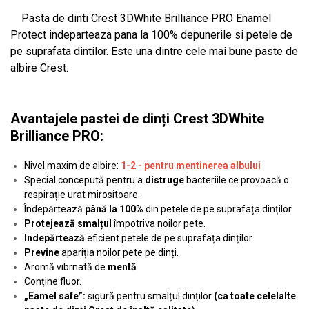
Pasta de dinti Crest 3DWhite Brilliance PRO Enamel
Protect indeparteaza pana la 100% depunerile si petele de
pe suprafata dintilor. Este una dintre cele mai bune paste de
albire Crest.
Avantajele pastei de dinți Crest 3DWhite
Brilliance PRO:
Nivel maxim de albire:
1-2 - pentru mentinerea albului
Special concepută pentru a
distruge
bacteriile ce provoacă o
respirație urat mirositoare.
Îndepărtează
până la 100%
din petele de pe suprafața dinților.
Protejează smalțul
împotriva noilor pete.
Indepărtează
eficient petele de pe suprafața dinților.
Previne
apariția noilor pete pe dinți.
Aromă vibrnată de
mentă
.
Conține fluor.
„Eamel safe”:
sigură pentru smalțul dinților
(ca toate celelalte