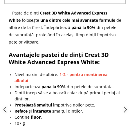
Pasta de dinți
Crest 3D White Advanced Express
White
folosește
una dintre cele mai avansate formule
de
albire de la Crest.
Îndepărtează
până la 90%
din petele
de suprafață, protejând în același timp dinții împotriva
petelor viitoare.
Avantajele pastei de dinți Crest 3D
White Advanced Express White:
Nivel maxim de albire:
1-2 - pentru mentinerea
albului
Indeparteaza
pana la 90%
din petele de suprafata.
Dinții încep să se albească chiar după primul periaj al
dinților.
Protejează smalțul
împotriva noilor pete.
Reface
și
întarește
smalțul dinților.
Conține
fluor.
107 g