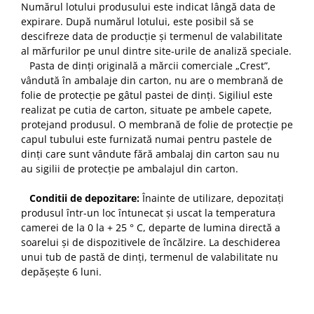
Numărul lotului produsului este indicat lângă data de
expirare. După numărul lotului, este posibil să se
descifreze data de producție și termenul de valabilitate
al mărfurilor pe unul dintre site-urile de analiză speciale.
Pasta de dinți originală a mărcii comerciale „Crest”,
vândută în ambalaje din carton, nu are o membrană de
folie de protecție pe gâtul pastei de dinți. Sigiliul este
realizat pe cutia de carton, situate pe ambele capete,
protejand produsul. O membrană de folie de protecție pe
capul tubului este furnizată numai pentru pastele de
dinți care sunt vândute fără ambalaj din carton sau nu
au sigilii de protecție pe ambalajul din carton.
Conditii de depozitare:
Înainte de utilizare, depozitați
produsul într-un loc întunecat și uscat la temperatura
camerei de la 0 la + 25 ° C, departe de lumina directă a
soarelui și de dispozitivele de încălzire. La deschiderea
unui tub de pastă de dinți, termenul de valabilitate nu
depășește 6 luni.