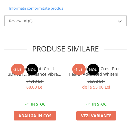
Informatii conformitate produs
Review-uri
(0)
PRODUSE SIMILARE
Pasta de dinti Crest
Pasta de dinti Crest Pro-
-3 LEI
-1 LEI
NOU
NOU
3DWHITE, Brilliance Vibrant
Health Advanced Whitening
H
Peppermint, LARGE SIZE,
+ Intensive Clean, 8
71,18 Lei
55,92 Lei
fara gluten, 130g
beneficii, 164g
68,00 Lei
de la 55,00 Lei
IN STOC
IN STOC
ADAUGA IN COS
VEZI VARIANTE