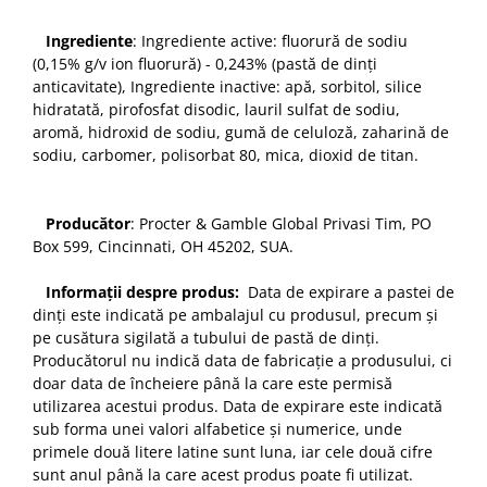
Ingrediente
: Ingrediente active: fluorură de sodiu
(0,15% g/v ion fluorură) - 0,243% (pastă de dinți
anticavitate), Ingrediente inactive: apă, sorbitol, silice
hidratată, pirofosfat disodic, lauril sulfat de sodiu,
aromă, hidroxid de sodiu, gumă de celuloză, zaharină de
sodiu, carbomer, polisorbat 80, mica, dioxid de titan.
Producător
: Procter & Gamble Global Privasi Tim, PO
Box 599, Cincinnati, OH 45202, SUA.
Informații despre produs:
Data de expirare a pastei de
dinți este indicată pe ambalajul cu produsul, precum și
pe cusătura sigilată a tubului de pastă de dinți.
Producătorul nu indică data de fabricație a produsului, ci
doar data de încheiere până la care este permisă
utilizarea acestui produs. Data de expirare este indicată
sub forma unei valori alfabetice și numerice, unde
primele două litere latine sunt luna, iar cele două cifre
sunt anul până la care acest produs poate fi utilizat.