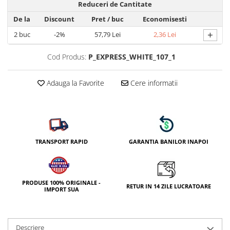
Reduceri de Cantitate
De la
Discount
Pret
/ buc
Economisesti
+
2
buc
-2%
57,79 Lei
2,36 Lei
Cod Produs:
P_EXPRESS_WHITE_107_1
Adauga la Favorite
Cere informatii
TRANSPORT RAPID
GARANTIA BANILOR INAPOI
PRODUSE 100% ORIGINALE -
RETUR IN 14 ZILE LUCRATOARE
IMPORT SUA
Descriere