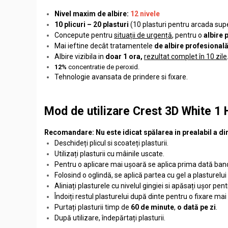
Nivel maxim de albire:
12 nivele
10 plicuri – 20 plasturi
(10 plasturi pentru arcada supe
Concepute pentru
situații de urgență
, pentru o
albire 
Mai ieftine decât tratamentele
de albire profesional
Albire vizibila in
doar 1 ora,
rezultat complet în 10 zile
12%
concentratie de peroxid.
Tehnologie avansata de prindere si fixare.
Mod de utilizare Crest 3D White 1 
Recomandare: Nu este idicat spălarea in prealabil a din
Deschideți plicul si scoateți plasturii.
Utilizați plasturii cu mâinile uscate.
Pentru o aplicare mai ușoară se aplica prima dată ban
Folosind o oglindă, se aplică partea cu gel a plasturelui 
Aliniați plasturele cu nivelul gingiei si apăsați ușor p
Îndoiți restul plasturelui după dinte pentru o fixare mai
Purtați plasturii timp de
60 de minute
,
o dată pe zi
.
După utilizare, îndepărtați plasturii.