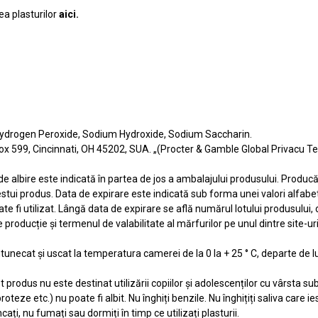
ea plasturilor
aici
.
 Hydrogen Peroxide, Sodium Hydroxide, Sodium Saccharin.
Box 599, Cincinnati, OH 45202, SUA. „(Procter & Gamble Global Privacu 
de albire este indicată în partea de jos a ambalajului produsului. Producăt
stui produs. Data de expirare este indicată sub forma unei valori alfabet
ate fi utilizat. Lângă data de expirare se află numărul lotului produsului,
producție și termenul de valabilitate al mărfurilor pe unul dintre site-ur
ntunecat și uscat la temperatura camerei de la 0 la + 25 ° C, departe de lu
t produs nu este destinat utilizării copiilor și adolescenților cu vârsta s
roteze etc.) nu poate fi albit. Nu înghiți benzile. Nu înghițiți saliva care ie
cați, nu fumați sau dormiți în timp ce utilizați plasturii.