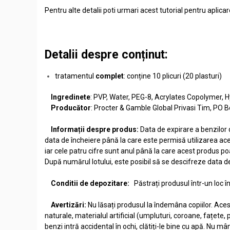
Pentru alte detalii poti urmari acest tutorial pentru aplicar
Detalii despre conținut:
tratamentul
complet
: conține 10 plicuri (20 plasturi)
Ingredinete
: PVP, Water, PEG-8, Acrylates Copolymer,
Producător
: Procter & Gamble Global Privasi Tim, PO 
Informații despre produs:
Data de expirare a benzilor 
data de încheiere până la care este permisă utilizarea ace
iar cele patru cifre sunt anul până la care acest produs po
După numărul lotului, este posibil să se descifreze data de 
Conditii de depozitare:
Păstrați produsul într-un loc î
Avertizări:
Nu lăsați produsul la îndemâna copiilor. Aces
naturale, materialul artificial (umpluturi, coroane, fațete, p
benzi intră accidental în ochi, clătiți-le bine cu apă. Nu mân