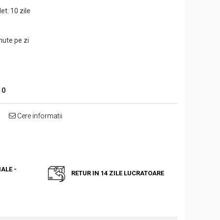
et: 10 zile
nute pe zi
10
Cere informatii
ALE -
RETUR IN 14 ZILE LUCRATOARE