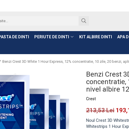
PASTA DE DINTI
PERIUTE DE DINTI
KIT ALBIRE DINTI
APA D
/
Benzi Crest 3D White 1 Hour Express, 12% concentratie, 10 zile, 20 benzi, aplic
Benzi Crest 3
concentratie, 
nivel albire 1
Crest
213,53 Lei
193,
Noul Crest 3D Whitestr
Whitestrips 1 Hour Ex