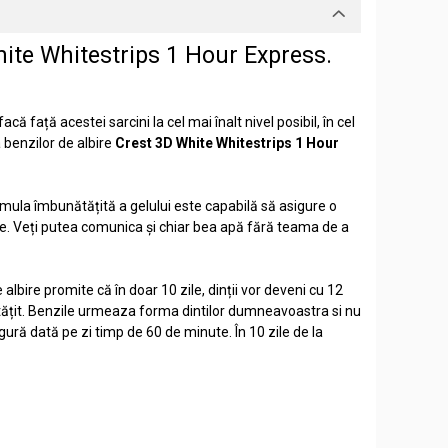
ite Whitestrips 1 Hour Express
.
ă față acestei sarcini la cel mai înalt nivel posibil, în cel
 benzilor de albire
Crest 3D White Whitestrips 1 Hour
mula îmbunătățită a gelului este capabilă să asigure o
lnice. Veți putea comunica și chiar bea apă fără teama de a
lbire promite că în doar 10 zile, dinții vor deveni cu 12
nătățit. Benzile urmeaza forma dintilor dumneavoastra si nu
ură dată pe zi timp de 60 de minute. În 10 zile de la