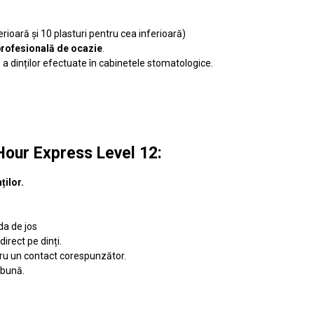
rioară și 10 plasturi pentru cea inferioară)
profesională de ocazie
.
ă
a dinților efectuate în cabinetele stomatologice.
.
Hour Express Level 12:
ților.
da de jos
direct pe dinți.
entru un contact corespunzător.
 bună.