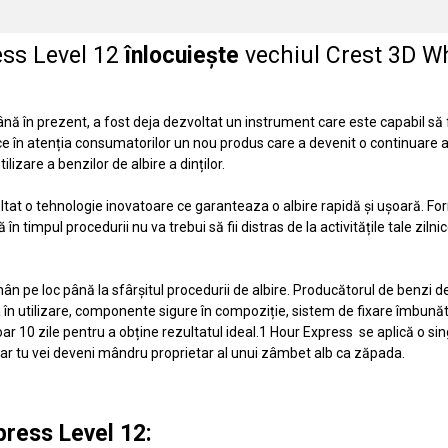
ess Level 12
înlocuiește
vechiul
Crest 3D Wh
ână în prezent, a fost deja dezvoltat un instrument care este capabil să fac
 în atenția consumatorilor un nou produs care a devenit o continuare a
ilizare a benzilor de albire a dinților.
tat o tehnologie inovatoare ce garanteaza o albire rapidă și ușoară. For
în timpul procedurii nu va trebui să fii distras de la activitățile tale zi
n pe loc până la sfârșitul procedurii de albire. Producătorul de benzi de a
ța în utilizare, componente sigure în compoziție, sistem de fixare îmbu
10 zile pentru a obține rezultatul ideal.1 Hour Express se aplică o sing
ri, iar tu vei deveni mândru proprietar al unui zâmbet alb ca zăpada.
press Level 12: