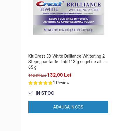
Kit Crest 3D White Brilliance Whitening 2
Steps, pasta de dinți 113 g si gel de albire
65 g
132,00 Lei
142,34 Lei
1 Review
IN STOC
ADAUGA IN COS