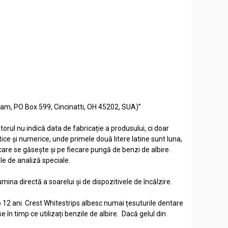
Team, PO Box 599, Cincinatti, OH 45202, SUA)”
orul nu indică data de fabricație a produsului, ci doar
ice și numerice, unde primele două litere latine sunt luna,
 care se găsește și pe fiecare pungă de benzi de albire.
ile de analiză speciale.
mina directă a soarelui și de dispozitivele de încălzire.
ub 12 ani. Crest Whitestrips albesc numai țesuturile dentare
se în timp ce utilizați benzile de albire. Dacă gelul din