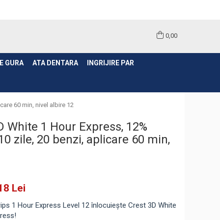
0,00
E GURA
ATA DENTARA
INGRIJIRE PAR
are 60 min, nivel albire 12
D White 1 Hour Express, 12%
10 zile, 20 benzi, aplicare 60 min,
2
18 Lei
ips 1 Hour Express Level 12 înlocuiește Crest 3D White
press
!