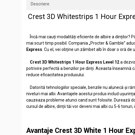
Descriere
Crest 3D Whitestrips 1 Hour Expr
Încă mai cauți modalități eficiente de albire a dinților? P
mai scurt timp posibil. Compania „Procter & Gamble” aduce
Express
. Cu el, vei obține un zâmbet alb în doar o oră de ut
Crest 3D Whitestrips 1 Hour Express Level 12
a dezvol
potrivire perfectă a benzilor pe dinți. Aceasta înseamnă că 
reduce eficacitatea produsului.
Datorită tehnologiilor speciale, benzile nu alunecă și rămâ
niveluri mai albi. Avantajele acestui produs includ ușurin
cauzeaza probleme atunci cand sunt folosite. Durează doar 
cursul de albire, dinții tăi vor deveni mai albi cu 5-6 tonu
Avantaje Crest 3D White 1 Hour Ex