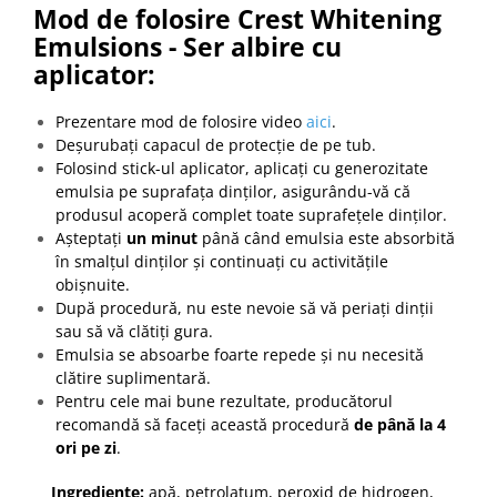
Mod de folosire Crest Whitening
Emulsions - Ser albire cu
aplicator:
Prezentare mod de folosire video
aici
.
Deșurubați capacul de protecție de pe tub.
Folosind stick-ul aplicator, aplicați cu generozitate
emulsia pe suprafața dinților, asigurându-vă că
produsul acoperă complet toate suprafețele dinților.
Așteptați
un minut
până când emulsia este absorbită
în smalțul dinților și continuați cu activitățile
obișnuite.
După procedură, nu este nevoie să vă periați dinții
sau să vă clătiți gura.
Emulsia se absoarbe foarte repede și nu necesită
clătire suplimentară.
Pentru cele mai bune rezultate, producătorul
recomandă să faceți această procedură
de până la 4
ori pe zi
.
Ingrediente:
apă, petrolatum, peroxid de hidrogen,