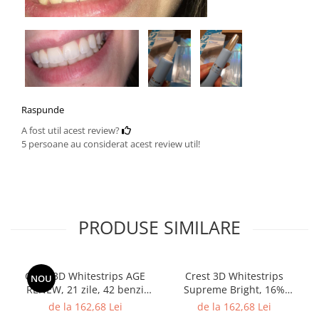
Raspunde
A fost util acest review?
5 persoane au considerat acest review util!
PRODUSE SIMILARE
Crest 3D Whitestrips AGE
Crest 3D Whitestrips
NOU
RENEW, 21 zile, 42 benzi
Supreme Bright, 16%
albire, 16% concentratie, 21
concentratie, 21 zile, 42
de la 162,68 Lei
de la 162,68 Lei
zile, 42 benzi albire, nivel
benzi albire, nivel albire 24,