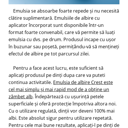
Emulsia se absoarbe foarte repede și nu necesită
clătire suplimentară. Emulsiile de albire cu
aplicator încorporat sunt disponibile într-un
format foarte convenabil, care vă permite să luați
emulsia cu dvs. pe drum. Produsul incape cu ușor
în buzunar sau poșetă, permițându-vă să mențineți
efectul de albire pe tot parcursul zilei.
Pentru a face acest lucru, este suficient să
aplicați produsul pe dinți dupa care va puteti
continua activitatile.
Emulsia de albire Crest este
cel mai simplu și mai rapid mod de a obține un
zâmbet alb
. Îndepărtează cu ușurință petele
superficiale și oferă protecție împotriva altora noi.
Cu o utilizare regulată, dinții vor deveni 100% mai
albi. Este absolut sigur pentru utilizare repetată.
Pentru cele mai bune rezultate, aplicați-l pe dinți de