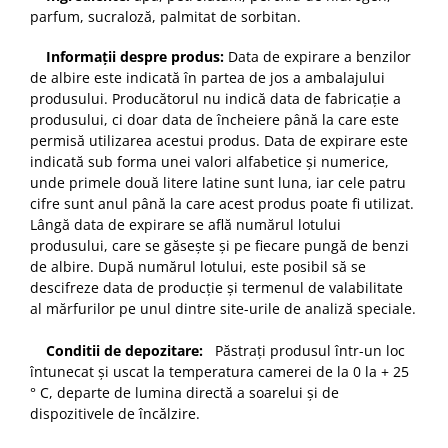
parfum, sucraloză, palmitat de sorbitan.
Informații despre produs:
Data de expirare a benzilor
de albire este indicată în partea de jos a ambalajului
produsului. Producătorul nu indică data de fabricație a
produsului, ci doar data de încheiere până la care este
permisă utilizarea acestui produs. Data de expirare este
indicată sub forma unei valori alfabetice și numerice,
unde primele două litere latine sunt luna, iar cele patru
cifre sunt anul până la care acest produs poate fi utilizat.
Lângă data de expirare se află numărul lotului
produsului, care se găsește și pe fiecare pungă de benzi
de albire. După numărul lotului, este posibil să se
descifreze data de producție și termenul de valabilitate
al mărfurilor pe unul dintre site-urile de analiză speciale.
Conditii de depozitare:
Păstrați produsul într-un loc
întunecat și uscat la temperatura camerei de la 0 la + 25
° C, departe de lumina directă a soarelui și de
dispozitivele de încălzire.