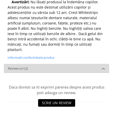
Avertizări:
Nu lăsați produsul la îndemâna copiilor.
Acest produs nu este destinat utilizării copiilor și
adolescenților cu vârsta sub 12 ani. Crest Whitestrips
albesc numai țesuturile dentare naturale, materialul
artificial (umpluturi, coroane, fațete, proteze etc.) nu
poate fi albit. Nu înghiți benzile. Nu înghițiți saliva care
iese în timp ce utilizați benzile de albire. Dacă gelul din
benzi intră accidental în ochi, clătiți-le bine cu apă. Nu
mâncați, nu fumați sau dormiți în timp ce utilizați
plasturii.
Informatii conformitate produs
Review-uri
(2)
Daca doresti sa iti exprimi parerea despre acest produs
poti adauga un review.
SCRIE UN REVIEW