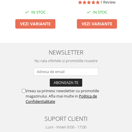
1 Review
albire 25, aplicare 60 min,
aplicare 60 min, benzi crest
benzi crest
IN STOC
IN STOC
VEZI VARIANTE
VEZI VARIANTE
NEWSLETTER
Nu rata ofertele si promotiile noastre
Vreau sa primesc newsletter cu promotiile
magazinului. Afla mai multe in
Politica de
Confidentialitate
SUPORT CLIENTI
Luni - Vineri 9:00 - 17:00