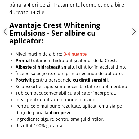
până la 4 ori pe zi. Tratamentul complet de albire
dureaza 14 zile.
Avantaje Crest Whitening
Emulsions - Ser albire cu
aplicator:
Nivel maxim de albire:
3-4 nuanțe
Primul
tratament hidratant și albitor de la Crest.
Albeste
și
hidratează
smalțul dinților în același timp.
Începe să acționeze din prima secundă de aplicare.
Potrivit
pentru persoanele
cu dinții sensibil
.
Se absoarbe rapid și nu necesită clătire suplimentară.
Tub compact convenabil cu aplicator încorporat.
Ideal pentru utilizare oriunde, oricând.
Pentru cele mai bune rezultate, aplicați emulsia pe
dinți de până la
4 ori pe zi
.
Ingrediente sigure pentru smalțul dinților.
Rezultat 100% garantat.