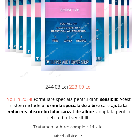
244,03 Lei
223,69 Lei
Nou in 2024!
Formulare speciala pentru dinți
sensibili
: Acest
sistem include o
formulă specială de albire
care
ajută la
reducerea disconfortului cauzat de albire
, adaptată pentru
cei cu dinți sensibili.
Tratament albire
:
complet: 14 zile
Nivel albire
:
7