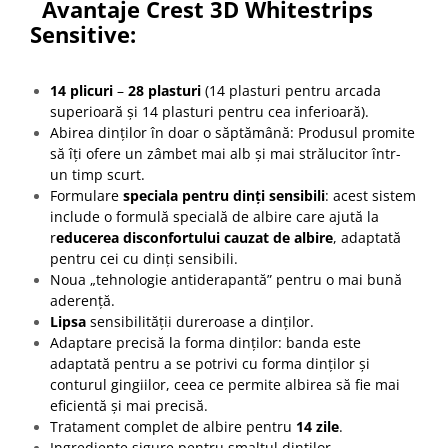
Avantaje Crest 3D Whitestrips
Sensitive
:
14 plicuri
–
28 plasturi
(14 plasturi pentru arcada
superioară și 14 plasturi pentru cea inferioară).
Abirea dinților în doar o săptămână: Produsul promite
să îți ofere un zâmbet mai alb și mai strălucitor într-
un timp scurt.
Formulare
speciala pentru dinți sensibili
: acest sistem
include o formulă specială de albire care ajută la
r
educerea disconfortului cauzat de albire
, adaptată
pentru cei cu dinți sensibili.
Noua „tehnologie antiderapantă” pentru o mai bună
aderență.
Lipsa
sensibilității dureroase a dinților.
Adaptare precisă la forma dinților: banda este
adaptată pentru a se potrivi cu forma dinților și
conturul gingiilor, ceea ce permite albirea să fie mai
eficientă și mai precisă.
Tratament complet de albire pentru
14 zile
.
Ingrediente sigure pentru smalțul dinților.