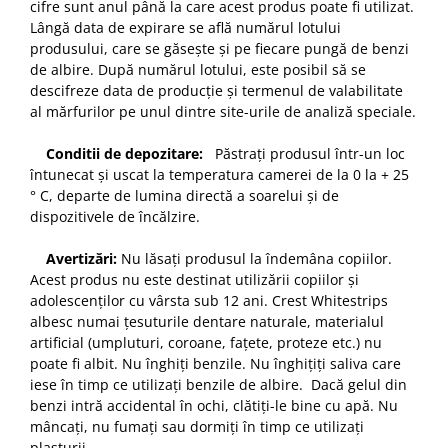
cifre sunt anul până la care acest produs poate fi utilizat.
Lângă data de expirare se află numărul lotului
produsului, care se găsește și pe fiecare pungă de benzi
de albire. După numărul lotului, este posibil să se
descifreze data de producție și termenul de valabilitate
al mărfurilor pe unul dintre site-urile de analiză speciale.
Conditii de depozitare:
Păstrați produsul într-un loc
întunecat și uscat la temperatura camerei de la 0 la + 25
° C, departe de lumina directă a soarelui și de
dispozitivele de încălzire.
Avertizări:
Nu lăsați produsul la îndemâna copiilor.
Acest produs nu este destinat utilizării copiilor și
adolescenților cu vârsta sub 12 ani. Crest Whitestrips
albesc numai țesuturile dentare naturale, materialul
artificial (umpluturi, coroane, fațete, proteze etc.) nu
poate fi albit. Nu înghiți benzile. Nu înghițiți saliva care
iese în timp ce utilizați benzile de albire. Dacă gelul din
benzi intră accidental în ochi, clătiți-le bine cu apă. Nu
mâncați, nu fumați sau dormiți în timp ce utilizați
plasturii.