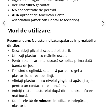
Rezultat
100%
garantat.
6%
concentratie de peroxid.
ADA
aprobat de American Dental
Association (
American Dental Association
).
Mod de utilizare:
Recomandare: Nu este indicata spalarea in prealabil a
dintilor.
Deschideți plicul si scoateți plasturii.
Utilizați plasturii cu mâinile uscate.
Pentru o aplicare mai ușoară se aplica prima dată
banda de jos.
Folosind o oglindă, se aplică partea cu gel a
plasturelui direct pe dinți.
Aliniați plasturele cu nivelul gingiei si apăsați ușor
pentru un contact corespunzător.
Îndoiți restul plasturelui după dinți pentru o fixare
mai bună.
După cele
30 de minute
de utilizare indepărtați
plasturii.