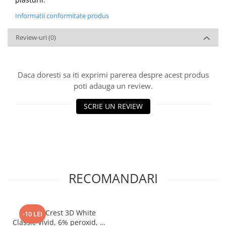
Informatii conformitate produs
Review-uri
(0)
Daca doresti sa iti exprimi parerea despre acest produs
poti adauga un review.
SCRIE UN REVIEW
RECOMANDARI
Benzi Crest 3D White
-10 LEI
Classic Vivid, 6% peroxid, 10