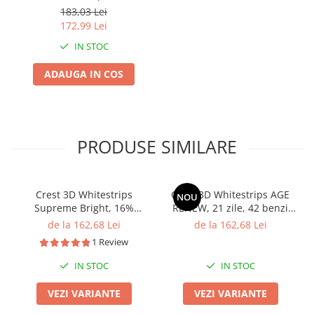
zile, 20 benzi albire dinti,
183,03 Lei
30 min, nivel albire 6
172,99 Lei
IN STOC
ADAUGA IN COS
PRODUSE SIMILARE
Crest 3D Whitestrips
Crest 3D Whitestrips AGE
NOU
Supreme Bright, 16%
RENEW, 21 zile, 42 benzi
concentratie, 21 zile, 42
albire, 16% concentratie, 21
de la 162,68 Lei
de la 162,68 Lei
benzi albire, nivel albire 24,
zile, 42 benzi albire, nivel
1 Review
aplicare 60 min, benzi crest
albire 25, aplicare 60 min,
benzi crest
IN STOC
IN STOC
VEZI VARIANTE
VEZI VARIANTE