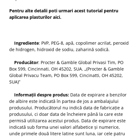
Pentru alte detalii poti urmari acest tutorial pentru
aplicarea plasturilor
aici
.
Ingrediente
: PVP, PEG-8, apă, copolimer acrilat, peroxid
de hidrogen, hidroxid de sodiu, zaharină sodică.
Producător
: Procter & Gamble Global Privasi Tim, PO
Box 599, Cincinnati, OH 45202, SUA. „(Procter & Gamble
Global Privacu Team, PO Box 599, Cincinatti, OH 45202,
SUA)”
Informații despre produs:
Data de expirare a benzilor
de albire este indicată în partea de jos a ambalajului
produsului. Producătorul nu indică data de fabricație a
produsului, ci doar data de încheiere până la care este
permisă utilizarea acestui produs. Data de expirare este
indicată sub forma unei valori alfabetice și numerice,
unde primele două litere latine sunt luna, iar cele patru