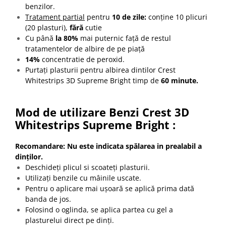
benzilor.
Tratament partial
pentru
10 de zile:
conține 10 plicuri
(20 plasturi),
fără
cutie
Cu până
la 80%
mai puternic față de restul
tratamentelor de albire de pe piață
14%
concentratie de peroxid.
Purtați plasturii pentru albirea dintilor Crest
Whitestrips 3D Supreme Bright timp de
60 minute.
Mod de utilizare Benzi Crest 3D
Whitestrips Supreme Bright :
Recomandare: Nu este indicata spălarea in prealabil a
dinților.
Deschideți plicul si scoateți plasturii.
Utilizați benzile cu mâinile uscate.
Pentru o aplicare mai ușoară se aplică prima dată
banda de jos.
Folosind o oglinda, se aplica partea cu gel a
plasturelui direct pe dinți.