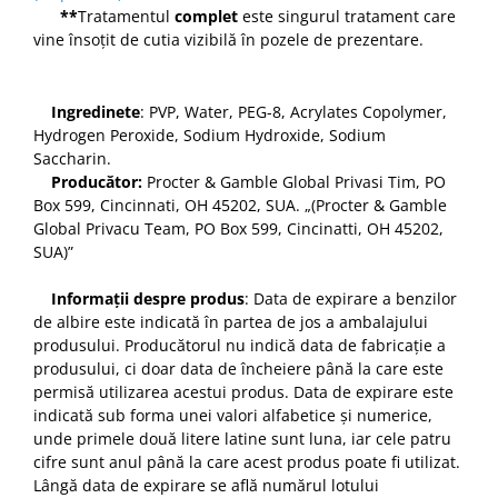
**
Tratamentul
complet
este singurul tratament care
vine însoțit de cutia vizibilă în pozele de prezentare.
Ingredinete
: PVP, Water, PEG-8, Acrylates Copolymer,
Hydrogen Peroxide, Sodium Hydroxide, Sodium
Saccharin.
Producător
:
Procter & Gamble Global Privasi Tim, PO
Box 599, Cincinnati, OH 45202, SUA. „(Procter & Gamble
Global Privacu Team, PO Box 599, Cincinatti, OH 45202,
SUA)”
Informații
despre
produs
: Data de expirare a benzilor
de albire este indicată în partea de jos a ambalajului
produsului. Producătorul nu indică data de fabricație a
produsului, ci doar data de încheiere până la care este
permisă utilizarea acestui produs. Data de expirare este
indicată sub forma unei valori alfabetice și numerice,
unde primele două litere latine sunt luna, iar cele patru
cifre sunt anul până la care acest produs poate fi utilizat.
Lângă data de expirare se află numărul lotului