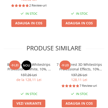
albire 9, aplicare 45 min,
aplicare 30 min, benzi
2 Review-uri
benzi albire dinti
albire dinti
IN STOC
IN STOC
ADAUGA IN COS
ADAUGA IN COS
PRODUSE SIMILARE
Benzi Crest 3D Whitestrips
7 zile x Crest 3D Whitestrips
-9 LEI
-9 LEI
NOU
Professional White, 10%, 7
Professional Effects, 10%
zile, nivel albire 8, aplicare
concentratie, 14 benzi
137,26 Lei
137,26 Lei
45 min
albire Crest, nivel albire 6,
de la 128,11 Lei
128,11 Lei
aplicare 45 min, benzi
7 Review-uri
albire dinti
IN STOC
IN STOC
VEZI VARIANTE
ADAUGA IN COS