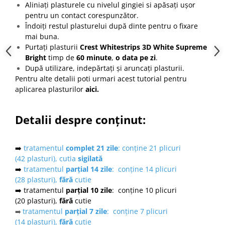
Aliniați plasturele cu nivelul gingiei si apăsați ușor
pentru un contact corespunzător.
Îndoiți restul plasturelui după dinte pentru o fixare
mai buna.
Purtați plasturii
Crest Whitestrips 3D White Supreme
Bright
timp de
60 minute
,
o data pe zi
.
După utilizare, indepărtați și aruncați plasturii.
Pentru alte detalii poti urmari acest tutorial pentru
aplicarea plasturilor
aici
.
Detalii despre conținut:
➡️
tratamentul
complet 21 zile
: conține 21 plicuri
(42 plasturi), cutia
sigilată
➡️
tratamentul
parțial 14 zile
: conține 14 plicuri
(28 plasturi),
fără
cutie
➡️ tratamentul
parțial 10 zile
: conține 10 plicuri
(20 plasturi),
fără
cutie
tratamentul
parțial 7 zile
: conține 7 plicuri
➡️
(14 plasturi),
fără
cutie