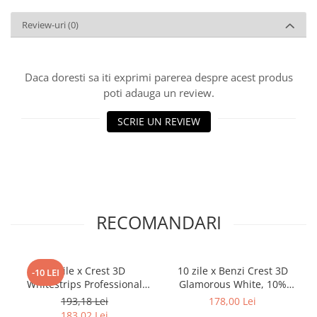
Review-uri
(0)
Daca doresti sa iti exprimi parerea despre acest produs
poti adauga un review.
SCRIE UN REVIEW
RECOMANDARI
10 zile x Crest 3D
10 zile x Benzi Crest 3D
-10 LEI
Whitestrips Professional
Glamorous White, 10%
Effects, 10% concentratie,
concentratie, 20 benzi
193,18 Lei
178,00 Lei
20 benzi albire Crest, nivel
albire, nivel albire 6,
183,02 Lei