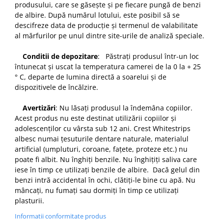
produsului, care se găsește și pe fiecare pungă de benzi
de albire. După numărul lotului, este posibil să se
descifreze data de producție și termenul de valabilitate
al mărfurilor pe unul dintre site-urile de analiză speciale.
Conditii
de
depozitare
: Păstrați produsul într-un loc
întunecat și uscat la temperatura camerei de la 0 la + 25
° C, departe de lumina directă a soarelui și de
dispozitivele de încălzire.
Avertizări
: Nu lăsați produsul la îndemâna copiilor.
Acest produs nu este destinat utilizării copiilor și
adolescenților cu vârsta sub 12 ani. Crest Whitestrips
albesc numai țesuturile dentare naturale, materialul
artificial (umpluturi, coroane, fațete, proteze etc.) nu
poate fi albit. Nu înghiți benzile. Nu înghițiți saliva care
iese în timp ce utilizați benzile de albire. Dacă gelul din
benzi intră accidental în ochi, clătiți-le bine cu apă. Nu
mâncați, nu fumați sau dormiți în timp ce utilizați
plasturii.
Informatii conformitate produs