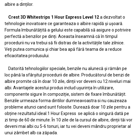
albire a dinților.
Crest 3D Whitestrips 1 Hour Express Level 12
a dezvoltat o
tehnologie inovatoare ce garanteaza o albire rapidă și ușoară.
Formula îmbunătățită a gelului este capabilă să asigure o potrivire
perfectă a benzilor pe dinți. Aceasta înseamnă că în timpul
procedurii nu va trebui să fii distras de la activitățile tale zilnice.
Veți putea comunica și chiar bea apă fără teama de a reduce
eficacitatea produsului.
Datorită tehnologiilor speciale, benzile nu alunecă și rămân pe
loc până la sfârșitul procedurii de albire. Producătorul de benzi de
albire promite că în doar 10 zile, dinții vor deveni cu 12 niveluri mai
albi. Avantajele acestui produs includ ușurința în utilizare,
componente sigure în compoziție, sistem de fixare îmbunătățit.
Benzile urmeaza forma dintilor dumneavoastra si nu cauzeaza
probleme atunci cand sunt folosite. Durează doar 10 zile pentru a
obține rezultatul ideal.1 Hour Express se aplică o singură dată pe
zi timp de 60 de minute. În 10 zile de la cursul de albire, dinții tăi vor
deveni mai albi cu 5-6 tonuri, iar tu vei deveni mândru proprietar al
unui zâmbet alb ca zăpada.