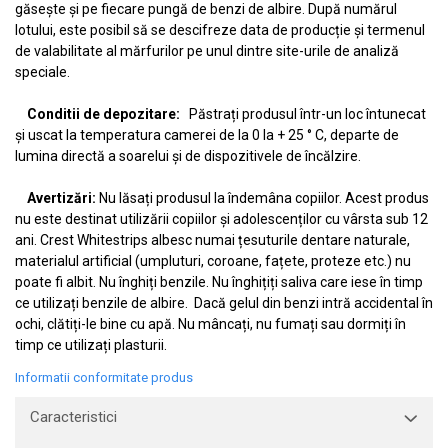
găsește și pe fiecare pungă de benzi de albire. După numărul
lotului, este posibil să se descifreze data de producție și termenul
de valabilitate al mărfurilor pe unul dintre site-urile de analiză
speciale.
Conditii de depozitare:
Păstrați produsul într-un loc întunecat
și uscat la temperatura camerei de la 0 la + 25 ° C, departe de
lumina directă a soarelui și de dispozitivele de încălzire.
Avertizări:
Nu lăsați produsul la îndemâna copiilor. Acest produs
nu este destinat utilizării copiilor și adolescenților cu vârsta sub 12
ani. Crest Whitestrips albesc numai țesuturile dentare naturale,
materialul artificial (umpluturi, coroane, fațete, proteze etc.) nu
poate fi albit. Nu înghiți benzile. Nu înghițiți saliva care iese în timp
ce utilizați benzile de albire. Dacă gelul din benzi intră accidental în
ochi, clătiți-le bine cu apă. Nu mâncați, nu fumați sau dormiți în
timp ce utilizați plasturii.
Informatii conformitate produs
Caracteristici