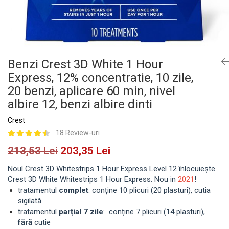
Benzi Crest 3D White 1 Hour
Express, 12% concentratie, 10 zile,
20 benzi, aplicare 60 min, nivel
albire 12, benzi albire dinti
Crest
18 Review-uri
213,53 Lei
203,35 Lei
Noul Crest 3D Whitestrips 1 Hour Express Level 12 înlocuiește
Crest 3D White Whitestrips 1 Hour Express. Nou in
2021
!
tratamentul
complet
: conține 10 plicuri (20 plasturi), cutia
sigilată
tratamentul
parțial 7 zile
: conține 7 plicuri (14 plasturi),
fără
cutie