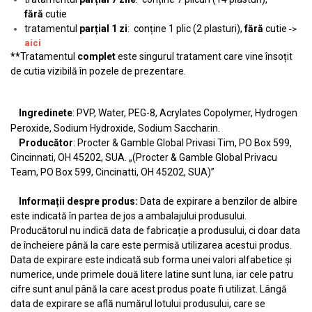
fără
cutie
tratamentul
parțial 1 zi
: conține 1 plic (2 plasturi),
fără
cutie
->
aici
**
Tratamentul
complet
este singurul tratament care vine însoțit
de cutia vizibilă în pozele de prezentare.
Ingredinete
: PVP, Water, PEG-8, Acrylates Copolymer, Hydrogen
Peroxide, Sodium Hydroxide, Sodium Saccharin.
Producător
: Procter & Gamble Global Privasi Tim, PO Box 599,
Cincinnati, OH 45202, SUA. „(Procter & Gamble Global Privacu
Team, PO Box 599, Cincinatti, OH 45202, SUA)”
Informații despre produs:
Data de expirare a benzilor de albire
este indicată în partea de jos a ambalajului produsului.
Producătorul nu indică data de fabricație a produsului, ci doar data
de încheiere până la care este permisă utilizarea acestui produs.
Data de expirare este indicată sub forma unei valori alfabetice și
numerice, unde primele două litere latine sunt luna, iar cele patru
cifre sunt anul până la care acest produs poate fi utilizat. Lângă
data de expirare se află numărul lotului produsului, care se