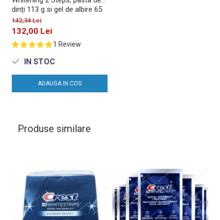
Whitening 2 Steps, pasta de
dinți 113 g si gel de albire 65
g
142,34 Lei
132,00 Lei
1 Review
IN STOC
ADAUGA IN COS
Produse similare