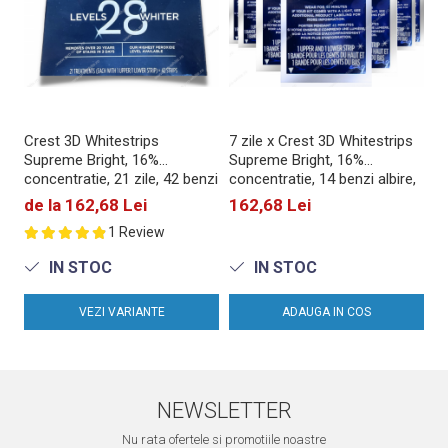
Crest 3D Whitestrips
7 zile x Crest 3D Whitestrips
Supreme Bright, 16%
Supreme Bright, 16%
concentratie, 21 zile, 42 benzi
concentratie, 14 benzi albire,
albire, nivel albire 24, aplicare
nivel albire 9, aplicare 60 min,
de la 162,68 Lei
162,68 Lei
60 min, benzi crest
benzi Crest
1 Review
IN STOC
IN STOC
VEZI VARIANTE
ADAUGA IN COS
NEWSLETTER
Nu rata ofertele si promotiile noastre