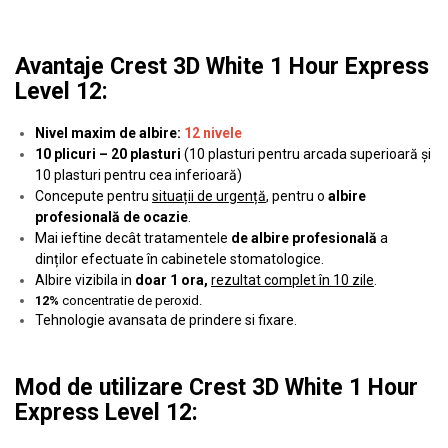
Avantaje Crest 3D White 1 Hour Express
Level 12:
Nivel maxim de albire:
12 nivele
10 plicuri – 20 plasturi
(10 plasturi pentru arcada superioară și
10 plasturi pentru cea inferioară)
Concepute pentru
situații de urgență
, pentru o
albire
profesională de ocazie
.
Mai ieftine decât tratamentele
de albire profesională
a
dinților efectuate în cabinetele stomatologice.
Albire vizibila in
doar 1 ora,
rezultat complet în 10 zile
.
12%
concentratie de peroxid.
Tehnologie avansata de prindere si fixare.
Mod de utilizare Crest 3D White 1 Hour
Express Level 12: