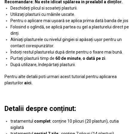
Recomandare: Nu este idicat spălarea in prealabil a dinților.
Deschideți plicul si scoateți plasturii.
Utilizați plasturii cu mâinile uscate.
Pentru o aplicare mai ușoară se aplica prima dată banda de jos
Folosind o oglindă, se aplică partea cu gel a plasturelui direct pe
dinți.
Aliniați plasturele cu nivelul gingiei si apăsați ușor pentru un
contact corespunzător.
Îndoiți restul plasturelui după dinte pentru o fixare mai bună.
Purtați plasturii timp de
60 de minute
,
o dată pe zi
.
După utilizare, îndepărtați plasturii.
Pentru alte detalii poti urmari acest tutorial pentru aplicarea
plasturilor
aici
.
Detalii despre conținut:
tratamentul
complet
: conține 10 plicuri (20 plasturi), cutia
sigilată
tratamentul
parțial 7 zile
: conține 7 plicuri (14 plasturi),