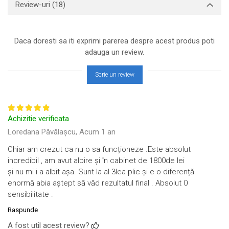
Review-uri
(18)
Daca doresti sa iti exprimi parerea despre acest produs poti
adauga un review.
Scrie un review
Achizitie verificata
Loredana Păvălașcu,
Acum 1 an
Chiar am crezut ca nu o sa funcționeze .Este absolut
incredibil , am avut albire și în cabinet de 1800de lei
și nu mi i a albit așa. Sunt la al 3lea plic și e o diferență
enormă abia aștept să văd rezultatul final . Absolut 0
sensibilitate .
Raspunde
A fost util acest review?