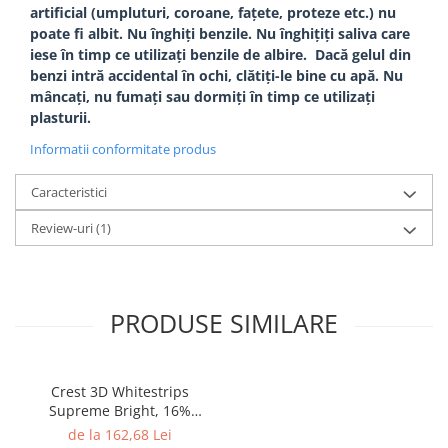
artificial (umpluturi, coroane, fațete, proteze etc.) nu
poate fi albit. Nu înghiți benzile. Nu înghițiți saliva care
iese în timp ce utilizați benzile de albire. Dacă gelul din
benzi intră accidental în ochi, clătiți-le bine cu apă. Nu
mâncați, nu fumați sau dormiți în timp ce utilizați
plasturii.
Informatii conformitate produs
Caracteristici
Review-uri
(1)
PRODUSE SIMILARE
Crest 3D Whitestrips
Supreme Bright, 16%
concentratie, 21 zile, 42
de la 162,68 Lei