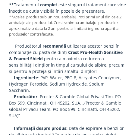
**
Tratamentul
complet
este singurul tratament care vine
însoțit de cutia vizibilă în pozele de prezentare.
**Acelasi produs sub un nou ambalaj. Poti primi unul din cele 2
ambalaje ale produsului. Crest schimba ambalajul produselor
aproximativ o data la 2 ani pentru a limita si ingreuna aparitia
produselor contrafacute.
Producătorul
recomandă
utilizarea acestor benzi în
combinație cu pasta de dinți
Crest Pro-Health Sensitive
& Enamel Shield
pentru a maximiza reducerea
sensibilității dinților în timpul cursului de albire, precum
și pentru a proteja și întări smalțul dinților!
Ingredinete
: PVP, Water, PEG-8, Acrylates Copolymer,
Hydrogen Peroxide, Sodium Hydroxide, Sodium
Saccharin.
Producător
: Procter & Gamble Global Privasi Tim, PO
Box 599, Cincinnati, OH 45202, SUA. „(Procter & Gamble
Global Privacu Team, PO Box 599, Cincinatti, OH 45202,
SUA)”
Informații despre produs:
Data de expirare a benzilor
de albire este indicată în partea de jos a ambalajului