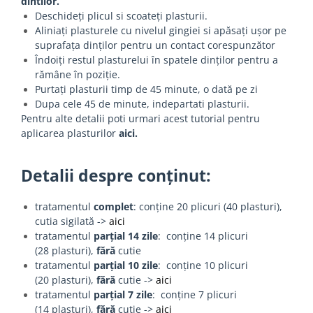
dintilor.
Deschideți plicul si scoateți plasturii.
Aliniați plasturele cu nivelul gingiei si apăsați ușor pe
suprafața dinților pentru un contact corespunzător
Îndoiți restul plasturelui în spatele dinților pentru a
rămâne în poziție.
Purtați plasturii timp de 45 minute, o dată pe zi
Dupa cele 45 de minute, indepartati plasturii.
Pentru alte detalii poti urmari acest tutorial pentru
aplicarea plasturilor
aici
.
Detalii despre conținut:
tratamentul
complet
: conține 20 plicuri (40 plasturi),
cutia sigilată ->
aici
tratamentul
parțial 14 zile
: conține 14 plicuri
(28 plasturi),
fără
cutie
tratamentul
parțial 10 zile
: conține 10 plicuri
(20 plasturi),
fără
cutie ->
aici
tratamentul
parțial 7 zile
: conține 7 plicuri
(14 plasturi),
fără
cutie ->
aici