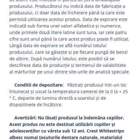
produsului. Producătorul nu indică data de fabricație a
produsului, ci doar data de încheiere până la care este
permisă utilizarea acestui produs. Data de expirare este
indicată sub forma unei valori alfabetice și numerice,
unde primele două litere latine sunt luna, iar cele patru
cifre sunt anul până la care acest produs poate fi utilizat.
Lângă data de expirare se află numărul lotului
produsului, care se găsește și pe fiecare pungă de benzi
de albire. După numărul lotului, este posibil să se
descifreze data de producție și termenul de valabilitate
al mărfurilor pe unul dintre site-urile de analiză speciale.
Conditii de depozitare:
Păstrați produsul într-un loc
întunecat și uscat la temperatura camerei de la 0 la + 25
° C, departe de lumina directă a soarelui și de
dispozitivele de încălzire.
Avertizări: Nu lăsați produsul la îndemâna copiilor.
Acest produs nu este destinat utilizării copiilor și
adolescenților cu vârsta sub 12 ani. Crest Whitestrips
albesc numai țesuturile dentare naturale, materialul