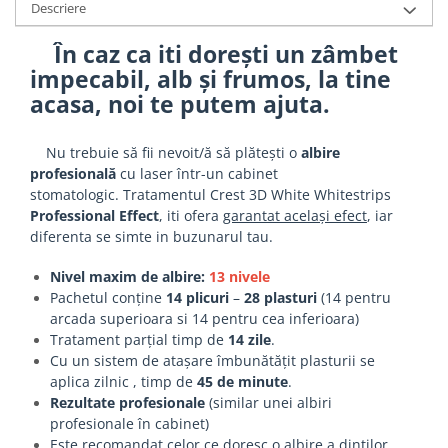
Descriere
În caz ca iti dorești un zâmbet
impecabil, alb și frumos, la tine
acasa, noi te putem ajuta.
Nu trebuie să fii nevoit/ă să plătești o
albire
profesională
cu laser într-un cabinet
stomatologic. Tratamentul Crest 3D White Whitestrips
Professional Effect
, iti ofera
garantat același efect
, iar
diferenta se simte in buzunarul tau.
Nivel maxim de albire:
13 nivele
Pachetul conține
14 plicuri
–
28 plasturi
(14 pentru
arcada superioara si 14 pentru cea inferioara)
Tratament parțial timp de
14 zile
.
Cu un sistem de atașare îmbunătățit plasturii se
aplica zilnic , timp de
45 de minute
.
Rezultate profesionale
(similar unei albiri
profesionale în cabinet)
Este recomandat celor ce doresc o albire a dinților