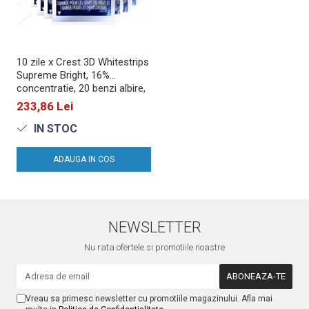
10 zile x Crest 3D Whitestrips
Supreme Bright, 16%
concentratie, 20 benzi albire,
nivel albire 13, aplicare 60
233,86 Lei
min, benzi albire dinti
IN STOC
ADAUGA IN COS
NEWSLETTER
Nu rata ofertele si promotiile noastre
Vreau sa primesc newsletter cu promotiile magazinului. Afla mai