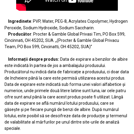
Ingredinete
: PVP, Water, PEG-8, Acrylates Copolymer, Hydrogen
Peroxide, Sodium Hydroxide, Sodium Saccharin.
Producător
: Procter & Gamble Global Privasi Tim, PO Box 599,
Cincinnati, OH 45202, SUA. „(Procter & Gamble Global Privacu
Team, PO Box 599, Cincinatti, OH 45202, SUA)”
Informații despre produs:
Data de expirare a benzilor de albire
este indicată în partea de jos a ambalajului produsului.
Producătorul nu indică data de fabricație a produsului, ci doar data
de încheiere până la care este permisă utilizarea acestui produs.
Data de expirare este indicată sub forma unei valori alfabetice și
numerice, unde primele două litere latine sunt luna, iar cele patru
cifre sunt anul până la care acest produs poate fi utilizat. Lângă
data de expirare se află numărul lotului produsului, care se
găsește și pe fiecare pungă de benzi de albire. După numărul
lotului, este posibil să se descifreze data de producție și termenul
de valabilitate al mărfurilor pe unul dintre site-urile de analiză
speciale.