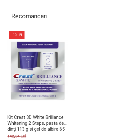
Recomandari
-10 LEI
Kit Crest 3D White Brilliance
Whitening 2 Steps, pasta de
dinți 113 g si gel de albire 65
g
142,34 Lei