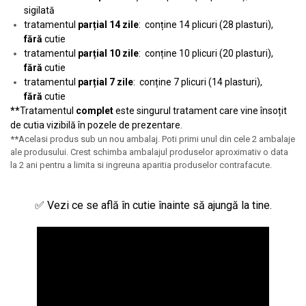
sigilată
tratamentul
parțial 14 zile
: conține 14 plicuri (28 plasturi),
fără
cutie
tratamentul
parțial 10 zile
: conține 10 plicuri (20 plasturi),
fără
cutie
tratamentul
parțial 7 zile
: conține 7 plicuri (14 plasturi),
fără
cutie
**
Tratamentul
complet
este singurul tratament care vine însoțit
de cutia vizibilă în pozele de prezentare.
**
Acelasi produs sub un nou ambalaj. Poti primi unul din cele 2 ambalaje
ale produsului. Crest schimba ambalajul produselor aproximativ o data
la 2 ani pentru a limita si ingreuna aparitia produselor contrafacute.
✅ Vezi ce se află în cutie înainte să ajungă la tine.