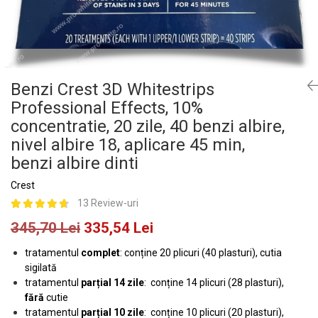
Benzi Crest 3D Whitestrips
Professional Effects, 10%
concentratie, 20 zile, 40 benzi albire,
nivel albire 18, aplicare 45 min,
benzi albire dinti
Crest
13 Review-uri
345,70 Lei
335,54 Lei
tratamentul
complet
: conține 20 plicuri (40 plasturi), cutia
sigilată
tratamentul
parțial 14 zile
: conține 14 plicuri (28 plasturi),
fără
cutie
tratamentul
parțial 10 zile
: conține 10 plicuri (20 plasturi),