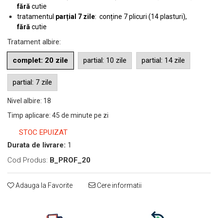
fără
cutie
tratamentul
parțial 7 zile
: conține 7 plicuri (14 plasturi),
fără
cutie
Tratament albire
:
complet: 20 zile
partial: 10 zile
partial: 14 zile
partial: 7 zile
Nivel albire
:
18
Timp aplicare
:
45 de minute pe zi
STOC EPUIZAT
Durata de livrare:
1
Cod Produs:
B_PROF_20
Adauga la Favorite
Cere informatii