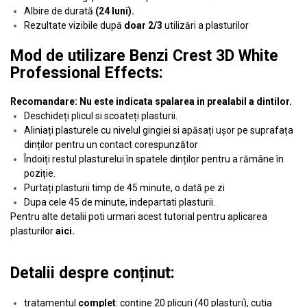
Albire de durată
(24 luni).
Rezultate vizibile după
doar 2/3
utilizări a plasturilor
Mod de utilizare Benzi Crest 3D White
Professional Effects:
Recomandare: Nu este indicata spalarea in prealabil a dintilor.
Deschideți plicul si scoateți plasturii.
Aliniați plasturele cu nivelul gingiei si apăsați ușor pe suprafața
dinților pentru un contact corespunzător
Îndoiți restul plasturelui în spatele dinților pentru a rămâne în
poziție.
Purtați plasturii timp de 45 minute, o dată pe zi
Dupa cele 45 de minute, indepartati plasturii.
Pentru alte detalii poti urmari acest tutorial pentru aplicarea
plasturilor
aici
.
Detalii despre conținut:
tratamentul
complet
: conține 20 plicuri (40 plasturi), cutia