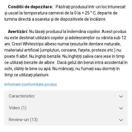
Conditii de depozitare:
Păstrați produsul într-un loc întunecat
și uscat la temperatura camerei de la 0 la + 25 ° C, departe de
lumina directă a soarelui și de dispozitivele de încălzire.
Avertizări:
Nu lăsați produsul la îndemâna copiilor. Acest produs
nu este destinat utilizării copiilor și adolescenților cu vârsta sub 12
ani. Crest Whitestrips albesc numai țesuturile dentare naturale,
materialul artificial (umpluturi, coroane, fațete, proteze etc.) nu
poate fi albit. Nu înghiți benzile. Nu înghițiți saliva care iese în timp
ce utilizați benzile de albire. Dacă gelul din benzi intră accidental în
ochi, clătiți-le bine cu apă. Nu mâncați, nu fumați sau dormiți în
timp ce utilizați plasturii.
Informatii conformitate produs
Caracteristici
Video
(1)
Review-uri
(13)