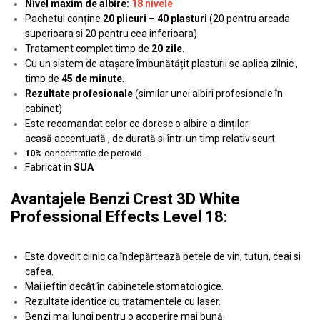
Nivel maxim de albire:
18 nivele
Pachetul conține
20 plicuri
–
40 plasturi
(20 pentru arcada
superioara si 20 pentru cea inferioara)
Tratament complet timp de
20 zile
.
Cu un sistem de atașare îmbunătățit plasturii se aplica zilnic ,
timp de
45 de minute
.
Rezultate profesionale
(similar unei albiri profesionale în
cabinet)
Este recomandat celor ce doresc o albire a dinților
acasă accentuată , de durată si într-un timp relativ scurt
10%
concentratie de peroxid.
Fabricat in
SUA
Avantajele Benzi Crest 3D White
Professional Effects Level 18:
Este dovedit clinic ca îndepărtează petele de vin, tutun, ceai si
cafea.
Mai ieftin decât în cabinetele stomatologice.
Rezultate identice cu tratamentele cu laser.
Benzi mai lungi pentru o acoperire mai bună.