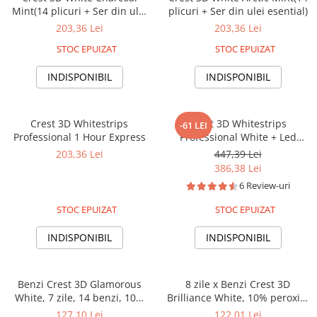
Mint(14 plicuri + Ser din ulei
plicuri + Ser din ulei esential)
esential)
203,36 Lei
203,36 Lei
STOC EPUIZAT
STOC EPUIZAT
INDISPONIBIL
INDISPONIBIL
Crest 3D Whitestrips
Crest 3D Whitestrips
-61 LEI
Professional 1 Hour Express
Professional White + Led
Light, 19 plicuri, 38 plasturi,
203,36 Lei
447,39 Lei
Lampa UV, concentratie 10%,
386,38 Lei
nivel albire 30, kit albire dinti
6 Review-uri
STOC EPUIZAT
STOC EPUIZAT
INDISPONIBIL
INDISPONIBIL
Benzi Crest 3D Glamorous
8 zile x Benzi Crest 3D
White, 7 zile, 14 benzi, 10%
Brilliance White, 10% peroxid,
concentratie, aplicare 30 min,
10% concentratie, 16 benzi
127,10 Lei
122,01 Lei