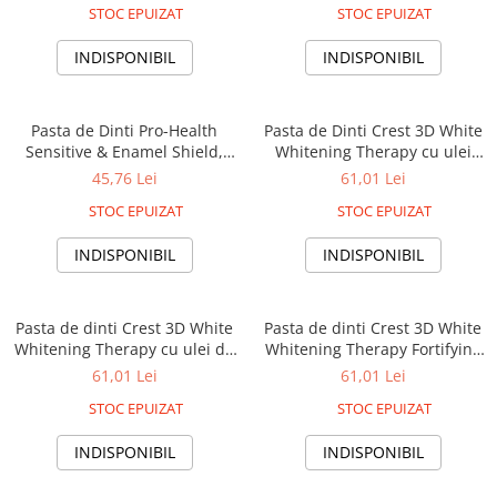
dinti
STOC EPUIZAT
STOC EPUIZAT
INDISPONIBIL
INDISPONIBIL
Pasta de Dinti Pro-Health
Pasta de Dinti Crest 3D White
Sensitive & Enamel Shield,
Whitening Therapy cu ulei
130 g, dinti sensibili
esential de menta, 116gr
45,76 Lei
61,01 Lei
STOC EPUIZAT
STOC EPUIZAT
INDISPONIBIL
INDISPONIBIL
Pasta de dinti Crest 3D White
Pasta de dinti Crest 3D White
Whitening Therapy cu ulei de
Whitening Therapy Fortifying
Cocos, 116gr
Mineral, 116gr
61,01 Lei
61,01 Lei
STOC EPUIZAT
STOC EPUIZAT
INDISPONIBIL
INDISPONIBIL