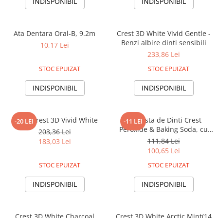
INDISPONIBIL
INDISPONIBIL
Ata Dentara Oral-B, 9.2m
Crest 3D White Vivid Gentle -
Benzi albire dinti sensibili
10,17 Lei
233,86 Lei
STOC EPUIZAT
STOC EPUIZAT
INDISPONIBIL
INDISPONIBIL
Benzi Crest 3D Vivid White
2 x Pasta de Dinti Crest
-20 LEI
-11 LEI
Peroxide & Baking Soda, cu
203,36 Lei
bicarbonat de sodiu, 2 x 161 g
111,84 Lei
183,03 Lei
100,65 Lei
STOC EPUIZAT
STOC EPUIZAT
INDISPONIBIL
INDISPONIBIL
Crest 3D White Charcoal
Crest 3D White Arctic Mint(14