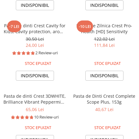
INDISPONIBIL
INDISPONIBIL
Pasta de dinti Crest Cavity for
Kit Albire Zilnica Crest Pro-
-7 LEI
-10 LEI
Kids, Cavity protection, aroma
Health [HD] Sensitivity
irezistibila de bubblegum,
30,50 Lei
122,02 Lei
130g
24,00 Lei
111,84 Lei
2 Review-uri
STOC EPUIZAT
STOC EPUIZAT
INDISPONIBIL
INDISPONIBIL
Pasta de dinti Crest 3DWHITE,
Pasta de Dinti Crest Complete
Brilliance Vibrant Peppermint,
Scope Plus, 153g
99g
65,06 Lei
40,67 Lei
10 Review-uri
STOC EPUIZAT
STOC EPUIZAT