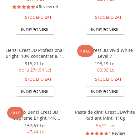
nivel albire 4-5, benzi albire
albire dinti, nivel albire 4-5,
4 Review-uri
dinti
aplicare 30 min
STOC EPUIZAT
STOC EPUIZAT
INDISPONIBIL
INDISPONIBIL
Benzi Crest 3D Professional
Benzi Crest 3D Vivid White
-10 LEI
Bright, 10% concentratie, 10
Level 7
zile, 20 benzi, aplicare 30 min,
315,21 Lei
193,19 Lei
nivel albire 6, benzi albire
de la 274,54 Lei
183,03 Lei
dinti
STOC EPUIZAT
STOC EPUIZAT
INDISPONIBIL
INDISPONIBIL
7 zile x Benzi Crest 3D
Pasta de dinti Crest 3DWhite
-10 LEI
Supreme Bright,14%
Radiant Mint, 116g
concentratie, 7 plicuri, 14
157,61 Lei
55,91 Lei
benzi albire, aplicare 60 min,
147,44 Lei
1 Review
nivel albire 8, benzi albire