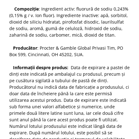
Compoziție
: Ingredient activ: fluorură de sodiu 0,243%
(0,15% g / v. Ion fluor). Ingrediente inactive: apă, sorbitol,
dioxid de siliciu hidratat, pirofosfat disodic, laurilsulfat
de sodiu, aromă, gumă de celuloză, hidroxid de sodiu,
zaharină de sodiu, carbomer, mică, dioxid de titan.
Producător
: Procter & Gamble Global Privasi Tim, PO
Box 599, Cincinnati, OH 45202, SUA.
Informații despre produs:
Data de expirare a pastei de
dinți este indicată pe ambalajul cu produsul, precum și
pe cusătura sigilată a tubului de pastă de dinți.
Producătorul nu indică data de fabricație a produsului, ci
doar data de încheiere până la care este permisă
utilizarea acestui produs. Data de expirare este indicată
sub forma unei valori alfabetice și numerice, unde
primele două litere latine sunt luna, iar cele două cifre
sunt anul până la care acest produs poate fi utilizat.
Numărul lotului produsului este indicat lângă data de
expirare. După numărul lotului, este posibil să se