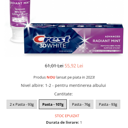
61,01 Lei
55,92 Lei
Produs
NOU
lansat pe piata in 2023!
Nivel albire
:
1-2 - pentru mentinerea albului
Cantitate
:
2 x Pasta - 93g
Pasta - 107g
Pasta - 76g
Pasta - 93g
STOC EPUIZAT
Durata de livrare:
1