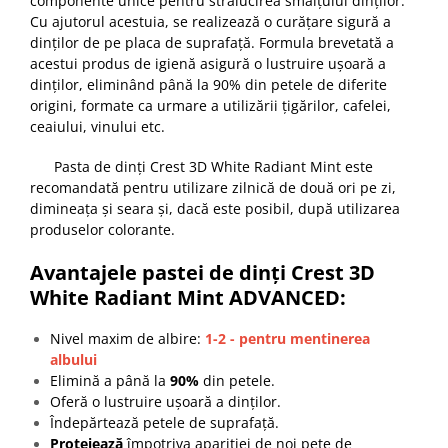
componente unice pentru strălucirea smalțului dinților.
Cu ajutorul acestuia, se realizează o curățare sigură a
dinților de pe placa de suprafață. Formula brevetată a
acestui produs de igienă asigură o lustruire ușoară a
dinților, eliminând până la 90% din petele de diferite
origini, formate ca urmare a utilizării țigărilor, cafelei,
ceaiului, vinului etc.
Pasta de dinți Crest 3D White Radiant Mint este
recomandată pentru utilizare zilnică de două ori pe zi,
dimineața și seara și, dacă este posibil, după utilizarea
produselor colorante.
Avantajele pastei de dinți Crest 3D
White Radiant Mint ADVANCED:
Nivel maxim de albire:
1-2 - pentru mentinerea
albului
Elimină a până la
90%
din petele.
Oferă o lustruire ușoară a dinților.
Îndepărtează petele de suprafață.
Protejează
împotriva apariției de noi pete de