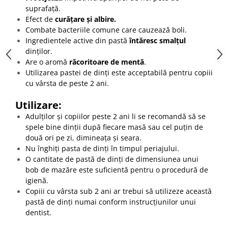
suprafață.
Efect de
curățare și albire
.
Combate bacteriile comune care cauzează boli.
Ingredientele active din pastă
întăresc smalțul
dinților.
Are o aromă
răcoritoare de mentă
.
Utilizarea pastei de dinți este acceptabilă pentru copiii
cu vârsta de peste 2 ani.
Utilizare:
Adulților și copiilor peste 2 ani li se recomandă să se
spele bine dinții după fiecare masă sau cel puțin de
două ori pe zi, dimineața și seara.
Nu înghiți pasta de dinți în timpul periajului.
O cantitate de pastă de dinți de dimensiunea unui
bob de mazăre este suficientă pentru o procedură de
igienă.
Copiii cu vârsta sub 2 ani ar trebui să utilizeze această
pastă de dinți numai conform instrucțiunilor unui
dentist.