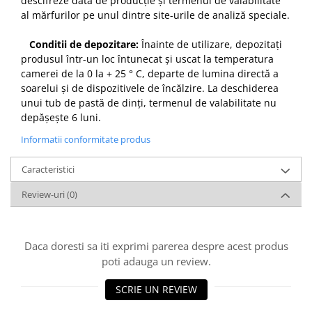
descifreze data de producție și termenul de valabilitate
al mărfurilor pe unul dintre site-urile de analiză speciale.
Conditii de depozitare:
Înainte de utilizare, depozitați
produsul într-un loc întunecat și uscat la temperatura
camerei de la 0 la + 25 ° C, departe de lumina directă a
soarelui și de dispozitivele de încălzire. La deschiderea
unui tub de pastă de dinți, termenul de valabilitate nu
depășește 6 luni.
Informatii conformitate produs
Caracteristici
Review-uri
(0)
Daca doresti sa iti exprimi parerea despre acest produs
poti adauga un review.
SCRIE UN REVIEW