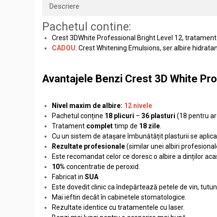
Descriere
Pachetul contine:
Crest 3DWhite Professional Bright Level 12, tratament a
CADOU
: Crest Whitening Emulsions, ser albire hidratant
Avantajele Benzi Crest 3D White Pro
Nivel maxim de albire:
12 nivele
Pachetul conține
18 plicuri
–
36 plasturi
(18 pentru ar
Tratament
complet
timp de
18 zile
.
Cu un sistem de atașare îmbunătățit plasturii se aplica
Rezultate profesionale
(similar unei albiri profesional
Este recomandat celor ce doresc o albire a dinților acas
10%
concentratie de peroxid.
Fabricat in
SUA
Este dovedit clinic ca îndepărtează petele de vin, tutun,
Mai ieftin decât în cabinetele stomatologice.
Rezultate identice cu tratamentele cu laser.