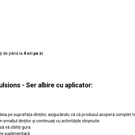
ți de până la
4 ori pe zi
.
sions - Ser albire cu aplicator:
mulsia pe suprafața dinților, asigurându-vă că produsul acoperă complet to
malțul dinților și continuați cu activitățile obișnuite.
ă vă clătiți gura.
ire suplimentară.