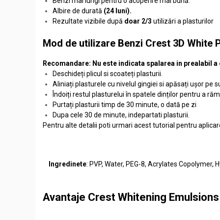
Benzi mai lungi pentru o acoperire mai bună.
Albire de durată
(24 luni).
Rezultate vizibile după
doar 2/3
utilizări a plasturilor
Mod de utilizare Benzi Crest 3D White P
Recomandare: Nu este indicata spalarea in prealabil a d
Deschideți plicul si scoateți plasturii.
Aliniați plasturele cu nivelul gingiei si apăsați ușor p
Îndoiți restul plasturelui în spatele dinților pentru a ră
Purtați plasturii timp de 30 minute, o dată pe zi
Dupa cele 30 de minute, indepartati plasturii.
Pentru alte detalii poti urmari acest tutorial pentru aplicar
Ingredinete
: PVP, Water, PEG-8, Acrylates Copolymer,
Avantaje Crest Whitening Emulsions -