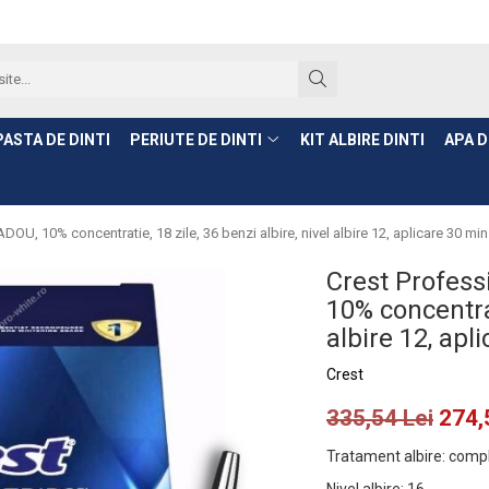
PASTA DE DINTI
PERIUTE DE DINTI
KIT ALBIRE DINTI
APA D
DOU, 10% concentratie, 18 zile, 36 benzi albire, nivel albire 12, aplicare 30 min
Crest Profess
10% concentrat
albire 12, apl
Crest
335,54 Lei
274,
Tratament albire
:
compl