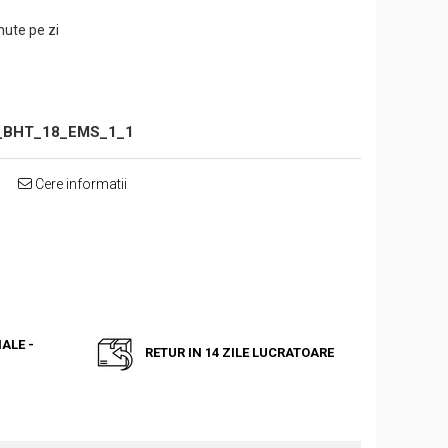
nute pe zi
_BHT_18_EMS_1_1
Cere informatii
ALE -
RETUR IN 14 ZILE LUCRATOARE