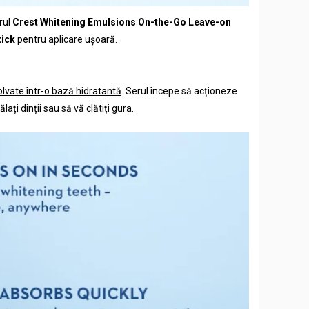
rul
Crest Whitening Emulsions On-the-Go Leave-on
tick
pentru aplicare ușoară.
olvate într-o bază hidratantă
. Serul începe să acționeze
ți dinții sau să vă clătiți gura.