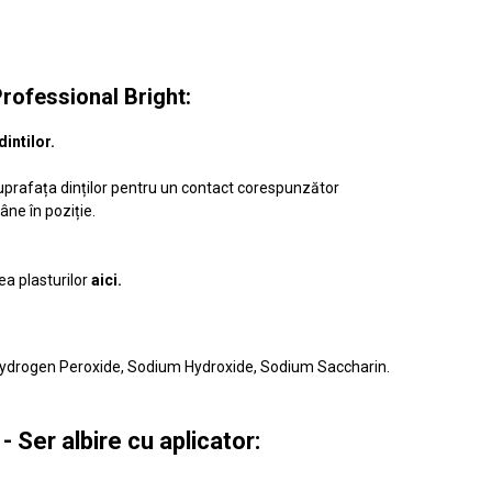
rofessional Bright:
intilor.
e suprafața dinților pentru un contact corespunzător
mâne în poziție.
ea plasturilor
aici
.
 Hydrogen Peroxide, Sodium Hydroxide, Sodium Saccharin.
 Ser albire cu aplicator: