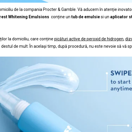
a domiciliu de la compania Procter & Gamble. Vă aducem în atenție inovato
rest Whitening Emulsions
conține un
tub de emulsie
si un
aplicator s
lor la domiciliu, care conține
picături active de peroxid de hidrogen
,
diz
estul de mult. În același timp, după procedură, nu este nevoie să vă spăla