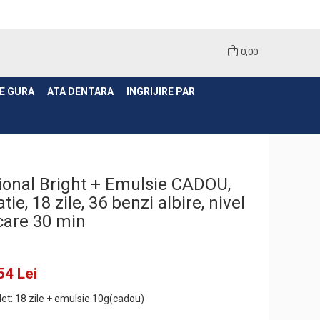
0,00
E GURA
ATA DENTARA
INGRIJIRE PAR
ional Bright + Emulsie CADOU,
ie, 18 zile, 36 benzi albire, nivel
icare 30 min
54 Lei
et: 18 zile + emulsie 10g(cadou)