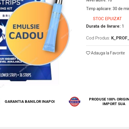
Nivel albire
:
16
Timp aplicare
:
30 de mi
STOC EPUIZAT
Durata de livrare:
1
Cod Produs:
K_PROF
Adauga la Favorite
PRODUSE 100% ORIGIN
GARANTIA BANILOR INAPOI
IMPORT SUA