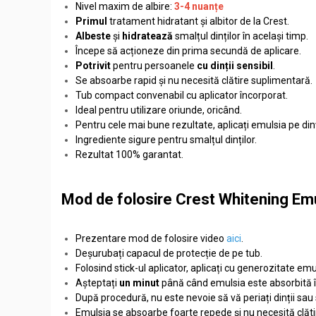
Nivel maxim de albire:
3-4 nuanțe
Primul
tratament hidratant și albitor de la Crest.
Albeste
și
hidratează
smalțul dinților în același timp.
Începe să acționeze din prima secundă de aplicare.
Potrivit
pentru persoanele
cu dinții sensibil
.
Se absoarbe rapid și nu necesită clătire suplimentară.
Tub compact convenabil cu aplicator încorporat.
Ideal pentru utilizare oriunde, oricând.
Pentru cele mai bune rezultate, aplicați emulsia pe din
Ingrediente sigure pentru smalțul dinților.
Rezultat 100% garantat.
Mod de folosire Crest Whitening Emul
Prezentare mod de folosire video
aici
.
Deșurubați capacul de protecție de pe tub.
Folosind stick-ul aplicator, aplicați cu generozitate e
Așteptați
un minut
până când emulsia este absorbită în s
După procedură, nu este nevoie să vă periați dinții sau s
Emulsia se absoarbe foarte repede și nu necesită clăt