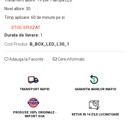
Tratament albire
:
19 zile + lampa LED
Nivel albire
:
30
Timp aplicare
:
60 de minute pe zi
STOC EPUIZAT
Durata de livrare:
1
Cod Produs:
B_BOX_LED_L30_1
Adauga la Favorite
Cere informatii
TRANSPORT RAPID
GARANTIA BANILOR INAPOI
PRODUSE 100% ORIGINALE -
RETUR IN 14 ZILE LUCRATOARE
IMPORT SUA