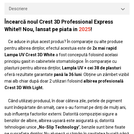
Descriere
Încearcă noul Crest 3D Professional Express
White!! Nou, lansat pe piata in
2025
!
Ce aduce in plus acest produs? În comparație cu alte produse
pentru albirea dinților, efectul acestuia este de
2x mai rapid
.
Lampa UV Crest 3D White
a fost concepută folosind acelasi
principiu gasit in cabinetele stomatologice. În comparație cu
plasturii pentru albirea dinților,
Lampla UV + cei 38 de plasturi
oferă rezultate garantate
pană la 36 luni
. Obține un zâmbet vizibil
mai alb chiar după doar 2 utilizari folosind
albirea profesională
Crest 3D With Light.
Când utilizați produsul, în doar câteva zile, petele de pigment
sunt îndepărtate din smalț, care s-au format pe dinți de mulți ani,
sub influența factorilor externi. Datorită compoziției sigure a
benzilor de albire, albirea ușoară este asigurată și, datorită
tehnologiei unice „
No-Slip Technology
”, benzile sunt bine fixate
pe suprafața dinților. Nu alunecă și rămân în cavitatea bucală până