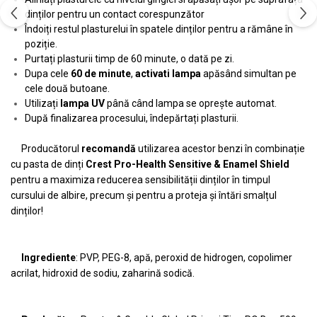
dinților pentru un contact corespunzător
Îndoiți restul plasturelui în spatele dinților pentru a rămâne în
poziție.
Purtați plasturii timp de 60 minute, o dată pe zi.
Dupa cele
60 de minute
,
activati lampa
apăsând simultan pe
cele două butoane.
Utilizați
lampa UV
până când lampa se oprește automat.
După finalizarea procesului, îndepărtați plasturii.
Producătorul
recomandă
utilizarea acestor benzi în combinație
cu pasta de dinți
Crest Pro-Health Sensitive & Enamel Shield
pentru a maximiza reducerea sensibilității dinților în timpul
cursului de albire, precum și pentru a proteja și întări smalțul
dinților!
Ingrediente
: PVP, PEG-8, apă, peroxid de hidrogen, copolimer
acrilat, hidroxid de sodiu, zaharină sodică.