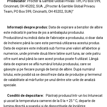
Producător
: Procter & Gamble Global Privasi Tim, PO Box 599,
Cincinnati, OH 45202, SUA. „(Procter & Gamble Global Privacu
Team, PO Box 599, Cincinatti, OH 45202, SUA)”
Informații despre produs:
Data de expirare a benzilor de albire
este indicată în partea de jos a ambalajului produsului.
Producătorul nu indică data de fabricație a produsului, ci doar data
de încheiere până la care este permisă utilizarea acestui produs.
Data de expirare este indicată sub forma unei valori alfabetice și
numerice, unde primele două litere latine sunt luna, iar cele patru
cifre sunt anul până la care acest produs poate fi utilizat. Lângă
data de expirare se află numărul lotului produsului, care se
găsește și pe fiecare pungă de benzi de albire. După numărul
lotului, este posibil să se descifreze data de producție și termenul
de valabilitate al mărfurilor pe unul dintre site-urile de analiză
speciale.
Conditii de depozitare:
Păstrați produsul într-un loc întunecat
și uscat la temperatura camerei de la 0 la + 25 ° C, departe de
lumina directă a soarelui și de dispozitivele de încălzire.