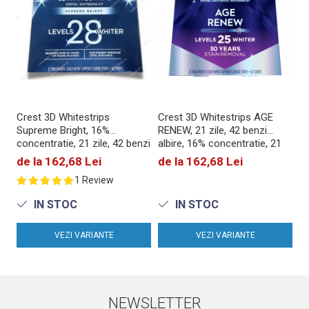
Crest 3D Whitestrips
Crest 3D Whitestrips AGE
Be
Supreme Bright, 16%
RENEW, 21 zile, 42 benzi
Ex
concentratie, 21 zile, 42 benzi
albire, 16% concentratie, 21
10
albire, nivel albire 24, aplicare
zile, 42 benzi albire, nivel
mi
16
de la 162,68 Lei
de la 162,68 Lei
60 min, benzi crest
albire 25, aplicare 60 min,
al
d
1 Review
benzi crest
IN STOC
IN STOC
VEZI VARIANTE
VEZI VARIANTE
NEWSLETTER