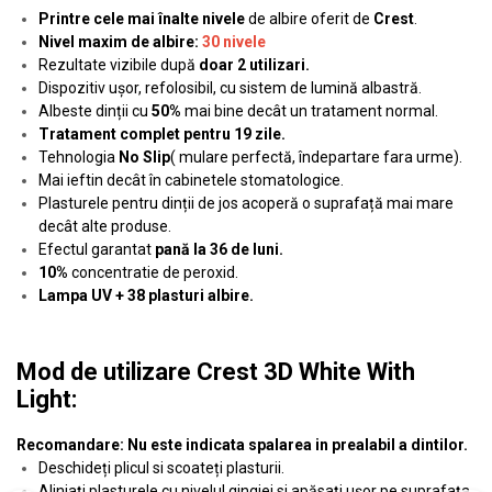
Printre cele mai înalte nivele
de albire oferit de
Crest
.
Nivel maxim de albire:
30 nivele
Rezultate vizibile după
doar 2 utilizari.
Dispozitiv ușor, refolosibil, cu sistem de lumină albastră.
Albeste dinții cu
50%
mai bine decât un tratament normal.
Tratament complet pentru 19 zile.
Tehnologia
No Slip
( mulare perfectă, îndepartare fara urme).
Mai ieftin decât în cabinetele stomatologice.
Plasturele pentru dinții de jos acoperă o suprafață mai mare
decât alte produse.
Efectul garantat
pană la
36 de luni.
10%
concentratie de peroxid.
Lampa UV + 38 plasturi albire.
Mod de utilizare Crest 3D White With
Light:
Recomandare: Nu este indicata spalarea in prealabil a dintilor.
Deschideți plicul si scoateți plasturii.
Aliniați plasturele cu nivelul gingiei si apăsați ușor pe suprafața