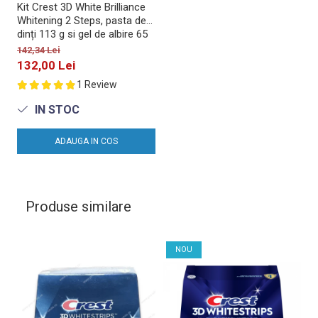
Kit Crest 3D White Brilliance
Whitening 2 Steps, pasta de
dinți 113 g si gel de albire 65
g
142,34 Lei
132,00 Lei
1 Review
IN STOC
ADAUGA IN COS
Produse similare
NOU