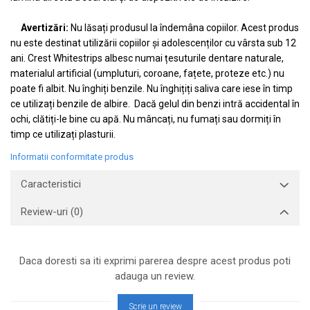
Avertizări:
Nu lăsați produsul la îndemâna copiilor. Acest produs
nu este destinat utilizării copiilor și adolescenților cu vârsta sub 12
ani. Crest Whitestrips albesc numai țesuturile dentare naturale,
materialul artificial (umpluturi, coroane, fațete, proteze etc.) nu
poate fi albit. Nu înghiți benzile. Nu înghițiți saliva care iese în timp
ce utilizați benzile de albire. Dacă gelul din benzi intră accidental în
ochi, clătiți-le bine cu apă. Nu mâncați, nu fumați sau dormiți în
timp ce utilizați plasturii.
Informatii conformitate produs
Caracteristici
Review-uri
(0)
Daca doresti sa iti exprimi parerea despre acest produs poti
adauga un review.
Scrie un review