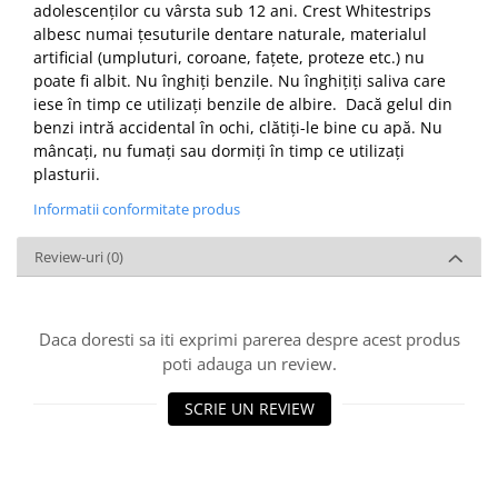
adolescenților cu vârsta sub 12 ani. Crest Whitestrips
albesc numai țesuturile dentare naturale, materialul
artificial (umpluturi, coroane, fațete, proteze etc.) nu
poate fi albit. Nu înghiți benzile. Nu înghițiți saliva care
iese în timp ce utilizați benzile de albire. Dacă gelul din
benzi intră accidental în ochi, clătiți-le bine cu apă. Nu
mâncați, nu fumați sau dormiți în timp ce utilizați
plasturii.
Informatii conformitate produs
Review-uri
(0)
Daca doresti sa iti exprimi parerea despre acest produs
poti adauga un review.
SCRIE UN REVIEW