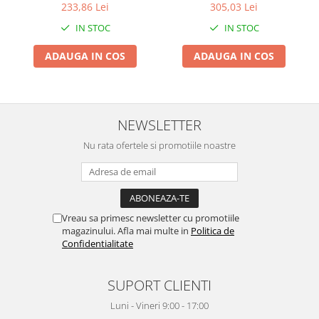
Bright, 16% concentratie, 20
Bright, 16% concentratie, 28
233,86 Lei
305,03 Lei
benzi albire, nivel albire 13,
benzi albire, nivel albire 18,
IN STOC
IN STOC
aplicare 60 min, benzi
aplicare 60 min, benzi
albire dinti
albire dinti
ADAUGA IN COS
ADAUGA IN COS
NEWSLETTER
Nu rata ofertele si promotiile noastre
Vreau sa primesc newsletter cu promotiile
magazinului. Afla mai multe in
Politica de
Confidentialitate
SUPORT CLIENTI
Luni - Vineri 9:00 - 17:00