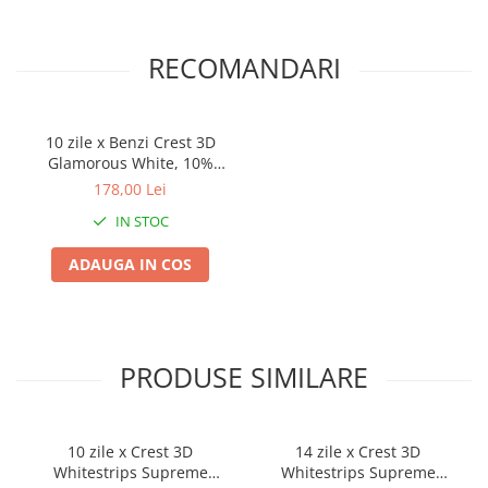
RECOMANDARI
10 zile x Benzi Crest 3D
Glamorous White, 10%
concentratie, 20 benzi
178,00 Lei
albire, nivel albire 6,
IN STOC
aplicare 30 min, benzi
albire dinti
ADAUGA IN COS
PRODUSE SIMILARE
10 zile x Crest 3D
14 zile x Crest 3D
Whitestrips Supreme
Whitestrips Supreme