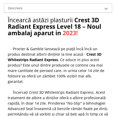
Descriere
Încearcă astăzi plasturii
Crest 3D
Radiant Express Level 18 – Noul
ambalaj aparut in
2023!
Procter & Gamble lansează pe piață încă încă un
produs destinat albirii dinților la tine acasă -
Crest 3D
Whitestrips Radiant Express
. Ce aduce in plus acest
produs? Este unul dintre produsele ce contine cea mai
mare cantitate de peroxid care, in urma celor 14 zile de
folosire va oferă un zâmbet 100% vizibil mai alb,
garantat.
Încercați Crest 3D Whitestrips Radiant Express. Acest
tratament de albire a dinților oferă o albire profesională
rapidă, în doar 14 zile. Prinderea "No-Slip" a tehnologiei
Advanced Seal înseamnă că benzile rămân fixate pe dinți,
permițându-vă să vorbiți și chiar să beți apă în timp ce vă