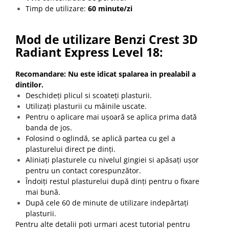
Timp de utilizare:
60 minute/zi
Mod de utilizare Benzi Crest 3D
Radiant Express Level 18:
Recomandare: Nu este idicat spalarea in prealabil a
dintilor.
Deschideți plicul si scoateți plasturii.
Utilizați plasturii cu mâinile uscate.
Pentru o aplicare mai ușoară se aplica prima dată
banda de jos.
Folosind o oglindă, se aplică partea cu gel a
plasturelui direct pe dinți.
Aliniați plasturele cu nivelul gingiei si apăsați ușor
pentru un contact corespunzător.
Îndoiți restul plasturelui după dinți pentru o fixare
mai bună.
După cele 60 de minute de utilizare indepărtați
plasturii.
Pentru alte detalii poti urmari acest tutorial pentru