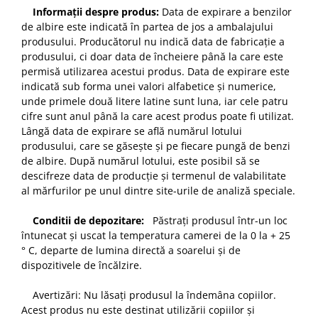
Informații despre produs:
Data de expirare a benzilor
de albire este indicată în partea de jos a ambalajului
produsului. Producătorul nu indică data de fabricație a
produsului, ci doar data de încheiere până la care este
permisă utilizarea acestui produs. Data de expirare este
indicată sub forma unei valori alfabetice și numerice,
unde primele două litere latine sunt luna, iar cele patru
cifre sunt anul până la care acest produs poate fi utilizat.
Lângă data de expirare se află numărul lotului
produsului, care se găsește și pe fiecare pungă de benzi
de albire. După numărul lotului, este posibil să se
descifreze data de producție și termenul de valabilitate
al mărfurilor pe unul dintre site-urile de analiză speciale.
Conditii de depozitare:
Păstrați produsul într-un loc
întunecat și uscat la temperatura camerei de la 0 la + 25
° C, departe de lumina directă a soarelui și de
dispozitivele de încălzire.
Avertizări: Nu lăsați produsul la îndemâna copiilor.
Acest produs nu este destinat utilizării copiilor și