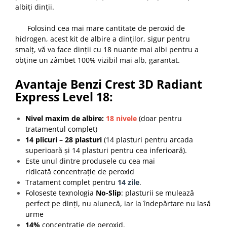
albiți dinții.
Folosind cea mai mare cantitate de peroxid de
hidrogen, acest kit de albire a dinților, sigur pentru
smalț, vă va face dinții cu 18 nuante mai albi pentru a
obține un zâmbet 100% vizibil mai alb, garantat.
Avantaje Benzi Crest 3D Radiant
Express Level 18:
Nivel maxim de albire:
18 nivele
(doar pentru
tratamentul complet)
14 plicuri
–
28 plasturi
(14 plasturi pentru arcada
superioară și 14 plasturi pentru cea inferioară).
Este unul dintre produsele cu cea mai
ridicată concentrație de peroxid
Tratament complet pentru
14 zile
.
Foloseste texnologia
No-Slip
: plasturii se mulează
perfect pe dinți, nu alunecă, iar la îndepărtare nu lasă
urme
14%
concentratie de peroxid.