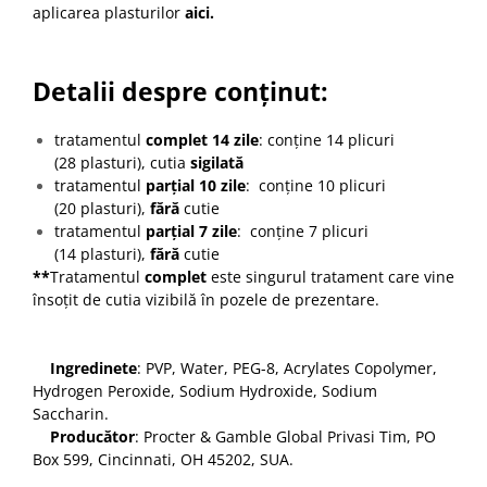
aplicarea plasturilor
aici
.
Detalii despre conținut:
tratamentul
complet 14 zile
: conține 14 plicuri
(28 plasturi), cutia
sigilată
tratamentul
parțial 10 zile
: conține 10 plicuri
(20 plasturi),
fără
cutie
tratamentul
parțial 7 zile
: conține 7 plicuri
(14 plasturi),
fără
cutie
**
Tratamentul
complet
este singurul tratament care vine
însoțit de cutia vizibilă în pozele de prezentare.
Ingredinete
: PVP, Water, PEG-8, Acrylates Copolymer,
Hydrogen Peroxide, Sodium Hydroxide, Sodium
Saccharin.
Producător
: Procter & Gamble Global Privasi Tim, PO
Box 599, Cincinnati, OH 45202, SUA.