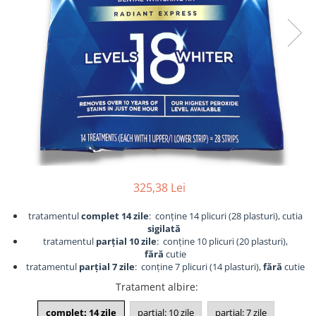
325,38 Lei
tratamentul
complet 14 zile
: conține 14 plicuri (28 plasturi), cutia
sigilată
tratamentul
parțial 10 zile
: conține 10 plicuri (20 plasturi),
fără
cutie
tratamentul
parțial 7 zile
: conține 7 plicuri (14 plasturi),
fără
cutie
Tratament albire
:
complet: 14 zile
partial: 10 zile
partial: 7 zile